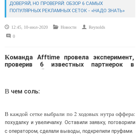
ДОВЕРЯЙ, НО ПРОВЕРЯЙ: ОБЗОР 6 САМЫХ
ПОПУЛЯРНЫХ РЕКЛАМНЫХ СЕТОК - «НАДО ЗНАТЬ»
САЙТОСТРОЕНИЕ
12:45, 10-июл-2020
Новости
Reynolds
РЕМОНТ И СОВЕТЫ
0
ИНТЕРНЕТ И СВЯЗЬ
Команда Afftime провела эксперимент,
УЧЕБНИК CSS
проверив 6 известных партнерок в
качестве тайного покупателя.
В чем соль:
В каждой сетке выбрали по 2 ходовых нутра оффера:
похудалку и увеличалку. Оставили заявку, поговорили
с оператором, сделали выводы, подкрепили пруфами.