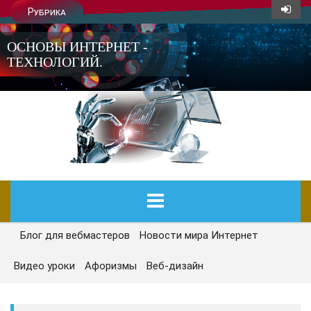
Рубрика
ОСНОВЫ ИНТЕРНЕТ -
ТЕХНОЛОГИЙ.
Блог для вебмастеров
Новости мира Интернет
ГЛАВНАЯ
Видео уроки
Афоризмы
Веб-дизайн
СЕГОДНЯ
НОВОСТИ