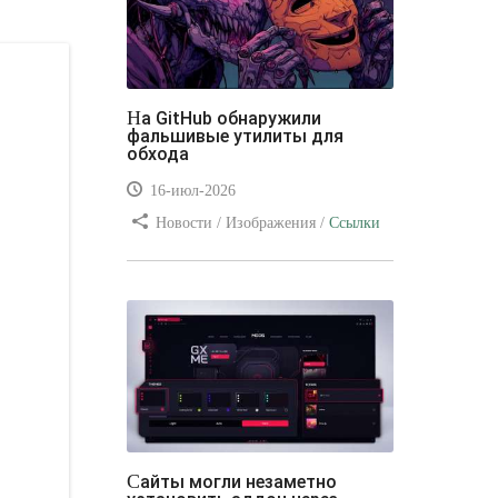
На GitHub обнаружили
фальшивые утилиты для
обхода
16-июл-2026
Новости / Изображения /
Ссылки
/ Преимущества стилей / Видео
уроки
Сайты могли незаметно