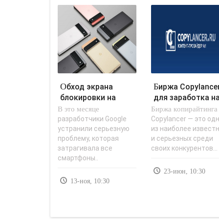
Обход экрана
Биржа Copylancer
блокировки на
для заработка н
В это месяце
смартфонах Pixel
Биржа копирайтинга
статьях -
принес..
«Заработок в..
разработчики Google
Copylancer — это од
устранили серьезную
из наиболее извест
проблему, которая
и серьезных среди
затрагивала все
своих конкурентов...
смартфоны..
23-июн, 10:30
13-ноя, 10:30