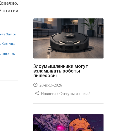
Конечно,
Отступы и поля / Преимущества
й статьи
стилей / Линии и рамки / Заработок
/ Вёрстка / Видео уроки
ews Service.
. Картинки.
ишите нам.
Злоумышленники могут
взламывать роботы-
пылесосы
20-июл-2026
Новости / Отступы и поля /
Преимущества стилей / Заработок /
Изображения / Блог для вебмастеров
/ Текст / Цвет / Видео уроки