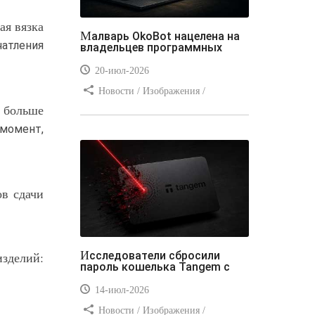
ая вязка
Малварь OkoBot нацелена на
чатления
владельцев программных
20-июл-2026
Новости / Изображения /
м больше
Преимущества стилей / Добавления
стилей / Типы носителей /
 момент,
Самоучитель CSS / Линии и рамки /
Видео уроки / Заработок
ов сдачи
Исследователи сбросили
изделий:
пароль кошелька Tangem с
14-июл-2026
Новости / Изображения /