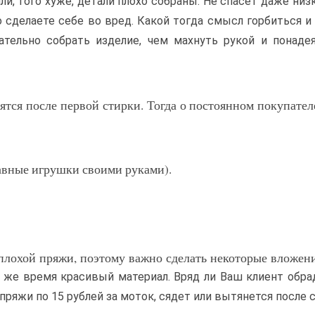
ли, того хуже, детали плохо собраны. Не спасет даже низк
 сделаете себе во вред. Какой тогда смысл горбиться и
тельно собрать изделие, чем махнуть рукой и понаде
ятся после первой стирки. Тогда о постоянном покупате
бавные игрушки своими руками).
 плохой пряжи, поэтому важно сделать некоторые вложен
о же время красивый материал. Вряд ли Ваш клиент обра
 пряжи по 15 рублей за моток, сядет или вытянется после 