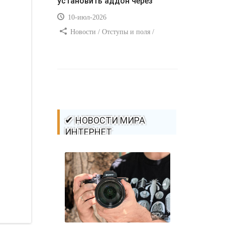
установить аддон через
10-июл-2026
Новости / Отступы и поля /
Самоучитель CSS / Преимущества
стилей / Ссылки / Сайтостроение /
Видео уроки / Добавления стилей /
Линии и рамки / Изображения /
CSS3
✔ НОВОСТИ МИРА
ИНТЕРНЕТ