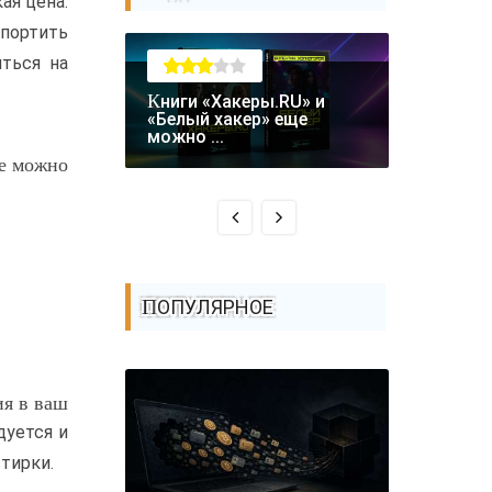
ая цена.
 портить
яться на
Книги «Хакеры.RU» и
Крупная уязвимость в
«Белый хакер» еще
биткоин-
можно ...
Coldcard: .
ле можно
ПОПУЛЯРНОЕ
ия в ваш
дуется и
стирки.