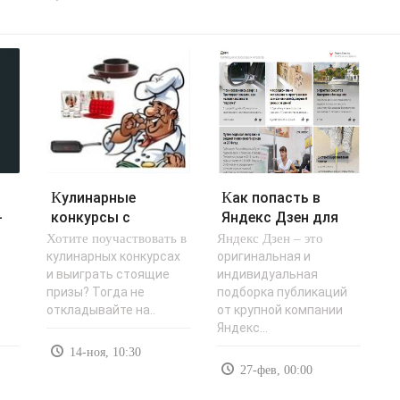
Кулинарные
Как попасть в
-
конкурсы с
Яндекс Дзен для
Хотите поучаствовать в
призами. 2012 год.
Яндекс Дзен – это
заработка и
- «Заработок в..
трафика -..
кулинарных конкурсах
оригинальная и
и выиграть стоящие
индивидуальная
призы? Тогда не
подборка публикаций
откладывайте на..
от крупной компании
Яндекс...
14-ноя, 10:30
27-фев, 00:00