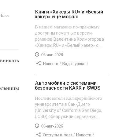
Книги «Хакеры.RU» и «Белый
 Блог
хакер» еще можно
В нашем магазине по-прежнему
доступны печатные версии
романов Валентина Холмогорова
«Хакеры.RU» и «Белый хакер» с...
06-авг-2026
 вникать
Новости / Видео уроки /
Сайтостроение / Текст / Добавления
стилей
Автомобили с системами
дельницы
безопасности KARR и SWDS
Исследователи Калифорнийского
университета в Сан-Диего
(University of California San Diego,
UCSD) обнаружили серьезную...
06-авг-2026
Отступы и поля / Новости /