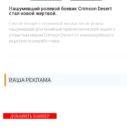
Нашумевший ролевой боевик Crimson Desert
стал новой жертвой..
Спустя четыре с половиной месяца после релиза
нашумевший фэнтезийный приключенческий экшен с
открытым миром Crimson Desert от южнокорейского
издателя и разработчика...
ВАША РЕКЛАМА
ДОБАВИТЬ БАННЕР