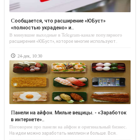
Сообщается, что расширение «ЮБуст»
«полностью украдено» и..
В минувшие выходные в Telegram-канале популярного
расширения «ЮБуст», которое многие используют..
24-дек, 10:30
Панели на айфон. Милые вещицы. - «Заработок
в интернете»..
Поговорим про панели на айфон и оригинальный бизнес.
На идеи можно заработать миллион и больше. Вся..