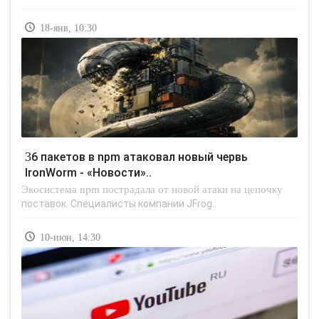
18-янв, 10:30
36 пакетов в npm атаковал новый червь
IronWorm - «Новости»..
Экосистема npm пострадала от новой атаки на цепочку
поставок. Специалисты компании JFrog..
10-июн, 14:30