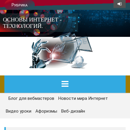
Рубрика
ОСНОВЫ ИНТЕРНЕТ -
ТЕХНОЛОГИЙ.
Блог для вебмастеров
Новости мира Интернет
ГЛАВНАЯ
Видео уроки
Афоризмы
Веб-дизайн
СЕГОДНЯ
НОВОСТИ