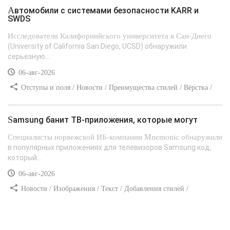
Автомобили с системами безопасности KARR и
SWDS
Исследователи Калифорнийского университета в Сан-Диего
(University of California San Diego, UCSD) обнаружили
серьезную...
06-авг-2026
Отступы и поля / Новости / Преимущества стилей / Вёрстка /
Сайтостроение / Линии и рамки / Текст / Заработок / Самоучитель
CSS
Samsung банит ТВ-приложения, которые могут
Специалисты норвежской ИБ-компании Mnemonic обнаружили
в популярных приложениях для телевизоров Samsung код,
который...
06-авг-2026
Новости / Изображения / Текст / Добавления стилей /
Преимущества стилей / Самоучитель CSS