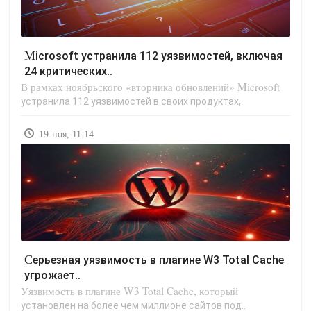
Microsoft устранила 112 уязвимостей, включая
24 критических..
В рамках ноябрьского «вторника обновлений» Microsoft
устранила 112 уязвимостей в своих продуктах,..
19-ноя, 11:14
Серьезная уязвимость в плагине W3 Total Cache
угрожает..
Уязвимость в плагине W3 Total Cache, который
установлен на более чем миллионе сайтов под..