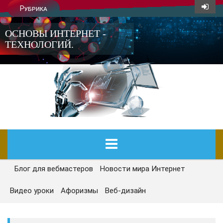
Рубрика
ОСНОВЫ ИНТЕРНЕТ -
ТЕХНОЛОГИЙ.
Блог для вебмастеров
Новости мира Интернет
ГЛАВНАЯ
Видео уроки
Афоризмы
Веб-дизайн
СЕГОДНЯ
НОВОСТИ