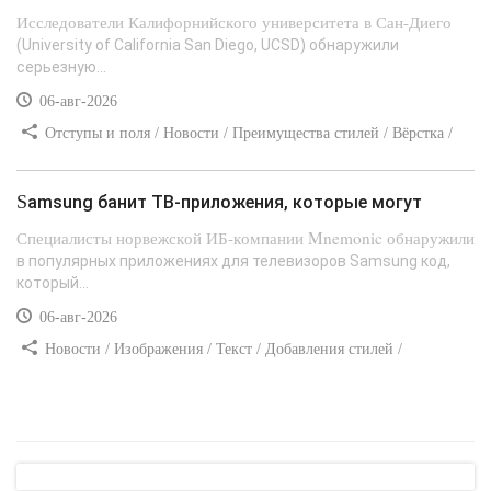
Исследователи Калифорнийского университета в Сан-Диего
(University of California San Diego, UCSD) обнаружили
серьезную...
06-авг-2026
Отступы и поля / Новости / Преимущества стилей / Вёрстка /
Сайтостроение / Линии и рамки / Текст / Заработок / Самоучитель
CSS
Samsung банит ТВ-приложения, которые могут
Специалисты норвежской ИБ-компании Mnemonic обнаружили
в популярных приложениях для телевизоров Samsung код,
который...
06-авг-2026
Новости / Изображения / Текст / Добавления стилей /
Преимущества стилей / Самоучитель CSS