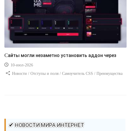
Сайты могли незаметно установить аддон через
10-июл-2026
Новости / Отступы и поля / Самоучитель CSS / Преимущества
стилей / Ссылки / Сайтостроение / Видео уроки / Добавления
стилей / Линии и рамки / Изображения / CSS3
✔ НОВОСТИ МИРА ИНТЕРНЕТ