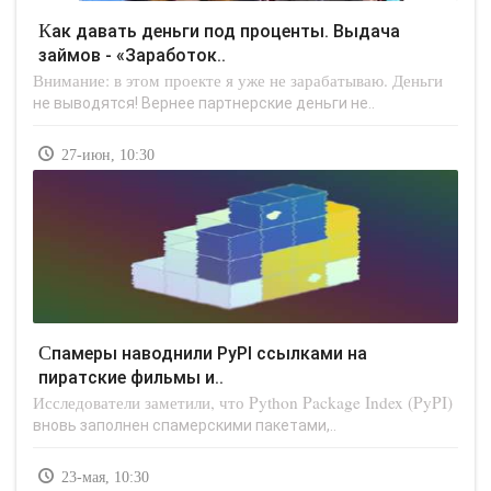
Как давать деньги под проценты. Выдача
займов - «Заработок..
Внимание: в этом проекте я уже не зарабатываю. Деньги
не выводятся! Вернее партнерские деньги не..
27-июн, 10:30
Спамеры наводнили PyPI ссылками на
пиратские фильмы и..
Исследователи заметили, что Python Package Index (PyPI)
вновь заполнен спамерскими пакетами,..
23-мая, 10:30