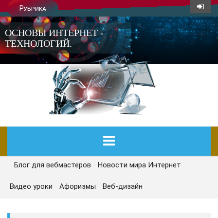
Рубрика
ОСНОВЫ ИНТЕРНЕТ -
ТЕХНОЛОГИЙ.
Блог для вебмастеров
Новости мира Интернет
ГЛАВНАЯ
Видео уроки
Афоризмы
Веб-дизайн
СЕГОДНЯ
НОВОСТИ