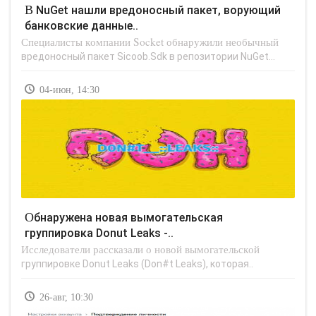
В NuGet нашли вредоносный пакет, ворующий
банковские данные..
Специалисты компании Socket обнаружили необычный
вредоносный пакет Sicoob.Sdk в репозитории NuGet...
04-июн, 14:30
Обнаружена новая вымогательская
группировка Donut Leaks -..
Исследователи рассказали о новой вымогательской
группировке Donut Leaks (Don#t Leaks), которая..
26-авг, 10:30