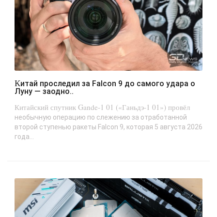
Китай проследил за Falcon 9 до самого удара о
Луну — заодно..
Китайский спутник Gande-1 01 («Ганьдэ-1 01») провёл
необычную операцию по слежению за отработанной
второй ступенью ракеты Falcon 9, которая 5 августа 2026
года...