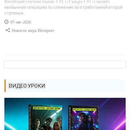
Китайский спутник Gande-1 01 («Ганьдэ-1 01») провёл
необычную операцию по слежению за отработанной второй
ступенью...
07-авг-2026
Новости мира Интернет
ВИДЕО УРОКИ