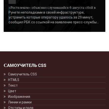
«Ростелеком» объяснил случившийся 6 августа сбой в
ВИНОВНИКОМ СБОЯ В РУНЕТЕ ОКАЗАЛСЯ
Рунете неполадками в своей инфраструктуре,
«РОСТЕЛЕКОМ» - «НОВОСТИ СЕТИ»..
устранить которые оператору удалось за 29 минут,
сообщил РБК со ссылкой на заявление пресс-службы...
САМОУЧИТЕЛЬ CSS
Самоучитель CSS
HTML5
Текст
Цвет
Изображения
Линии и рамки
Отступы и поля