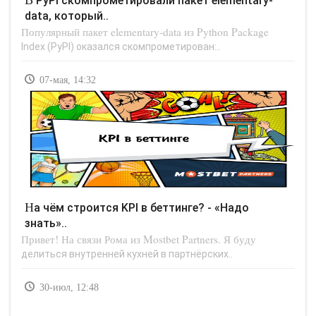
data, который..
Популярный пакет elementary-data из Python Package
Index (PyPI) оказался скомпрометирован:..
07-мая, 14:32
На чём строится KPI в беттинге? - «Надо
знать»..
Привет! На связи Рома из Mostbet Partners. Я буду
делиться внутренней кухней в партнёрских..
30-июл, 12:48