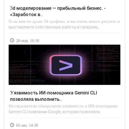
3d моделирование — прибыльный бизнес. -
«Заработок в..
Если вам по душе 3d графика, и вы очень много рисуете и
выставляете собственные работы в галереях,..
28-мая, 10:30
Уязвимость ИИ-помощника Gemini CLI
позволяла выполнить..
Исследователи обнаружили уязвимость в ИИ-помощнике
Gemini CLI компании Google, которая позволяла..
02-авг, 14:30