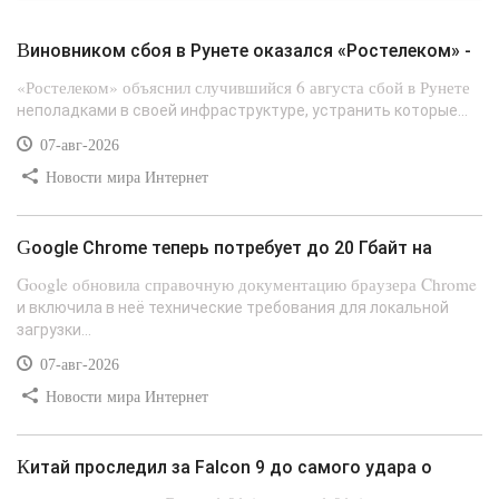
Виновником сбоя в Рунете оказался «Ростелеком» -
«Ростелеком» объяснил случившийся 6 августа сбой в Рунете
неполадками в своей инфраструктуре, устранить которые...
07-авг-2026
Новости мира Интернет
Google Chrome теперь потребует до 20 Гбайт на
Google обновила справочную документацию браузера Chrome
и включила в неё технические требования для локальной
загрузки...
07-авг-2026
Новости мира Интернет
Китай проследил за Falcon 9 до самого удара о