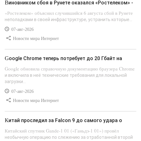
Виновником сбоя в Рунете оказался «Ростелеком» -
«Ростелеком» объяснил случившийся 6 августа сбой в Рунете
неполадками в своей инфраструктуре, устранить которые...
07-авг-2026
Новости мира Интернет
Google Chrome теперь потребует до 20 Гбайт на
Google обновила справочную документацию браузера Chrome
и включила в неё технические требования для локальной
загрузки...
07-авг-2026
Новости мира Интернет
Китай проследил за Falcon 9 до самого удара о
Китайский спутник Gande-1 01 («Ганьдэ-1 01») провёл
необычную операцию по слежению за отработанной второй