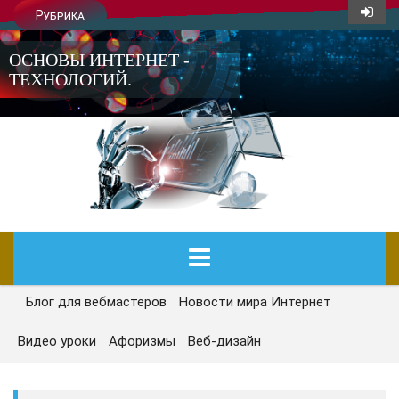
Рубрика
ОСНОВЫ ИНТЕРНЕТ -
ТЕХНОЛОГИЙ.
Блог для вебмастеров
Новости мира Интернет
ГЛАВНАЯ
Видео уроки
Афоризмы
Веб-дизайн
СЕГОДНЯ
НОВОСТИ