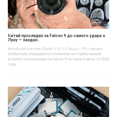
Китай проследил за Falcon 9 до самого удара о
Луну — заодно..
Китайский спутник Gande-1 01 («Ганьдэ-1 01») провёл
необычную операцию по слежению за отработанной
второй ступенью ракеты Falcon 9, которая 5 августа 2026
года...