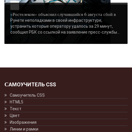
«Ростелеком» объяснил случившийся 6 августа сбой в
ВИНОВНИКОМ СБОЯ В РУНЕТЕ ОКАЗАЛСЯ
Рунете неполадками в своей инфраструктуре,
«РОСТЕЛЕКОМ» - «НОВОСТИ СЕТИ»..
устранить которые оператору удалось за 29 минут,
сообщил РБК со ссылкой на заявление пресс-службы...
САМОУЧИТЕЛЬ CSS
Самоучитель CSS
HTML5
Текст
Цвет
Изображения
Линии и рамки