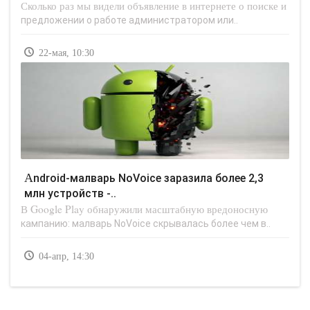
Сколько раз мы видели объявление в интернете о поиске и
предложении о работе администратором или..
22-мая, 10:30
Android-малварь NoVoice заразила более 2,3
млн устройств -..
В Google Play обнаружили масштабную вредоносную
кампанию: малварь NoVoice скрывалась более чем в..
04-апр, 14:30