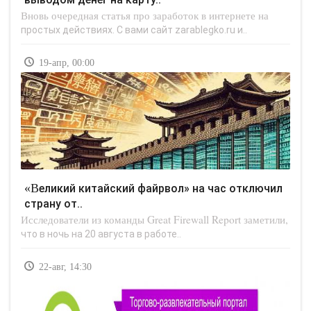
Вновь очередная статья про заработок в интернете на
простых действиях. С вами сайт zarablegko.ru и..
19-апр, 00:00
«Великий китайский файрвол» на час отключил
страну от..
Исследователи из команды Great Firewall Report заметили,
что в ночь на 20 августа в работе..
22-авг, 14:30