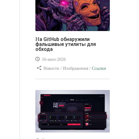
На GitHub обнаружили
фальшивые утилиты для
обхода
16-июл-2026
Новости / Изображения /
Ссылки
/ Преимущества стилей / Видео
уроки