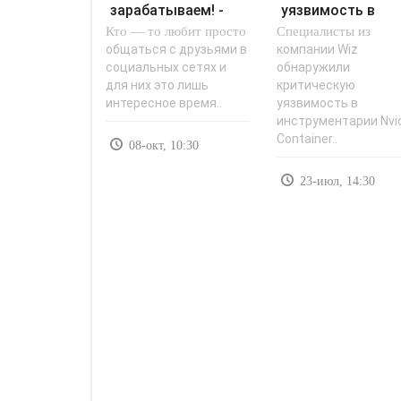
зарабатываем! -
уязвимость в
Кто — то любит просто
«Заработок в
Специалисты из
Nvidia Container
интернете»..
Toolkit..
общаться с друзьями в
компании Wiz
социальных сетях и
обнаружили
для них это лишь
критическую
интересное время..
уязвимость в
инструментарии Nvi
Container..
08-окт, 10:30
23-июл, 14:30