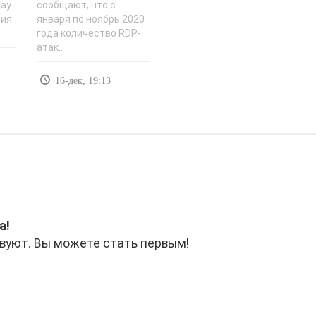
day
сообщают, что с
ния
января по ноябрь 2020
года количество RDP-
атак..
16-дек, 19:13
а!
вуют. Вы можете стать первым!