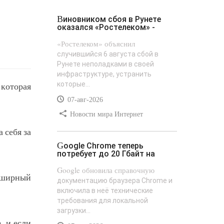
Виновником сбоя в Рунете
оказался «Ростелеком» -
«Ростелеком» объяснил
случившийся 6 августа сбой в
Рунете неполадками в своей
инфраструктуре, устранить
которые...
которая
07-авг-2026
Новости мира Интернет
 себя за
Google Chrome теперь
потребует до 20 Гбайт на
Google обновила справочную
бширный
документацию браузера Chrome и
включила в неё технические
требования для локальной
загрузки...
, и если