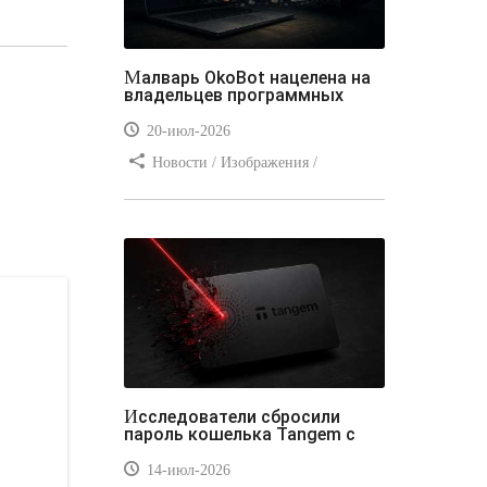
Малварь OkoBot нацелена на
владельцев программных
20-июл-2026
Новости / Изображения /
Преимущества стилей / Добавления
стилей / Типы носителей /
Самоучитель CSS / Линии и рамки /
Видео уроки / Заработок
Исследователи сбросили
пароль кошелька Tangem с
14-июл-2026