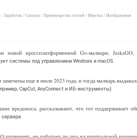
 / Заработок / Списки / Преимущества стилей / Вёрстка / Изображения
ии новой кроссплатформенной Go-малвари, JaskaGO, 
кует системы под управлением Windows и macOS.
амечены еще в июле 2023 года, и тогда малварь выдавала
пример, CapCut, AnyConnect и ИБ-инструменты).
шие вредоноса, рассказывают, что тот поддерживает о
 сервера.
 проверяет, не работает ли она на виртуальной машине