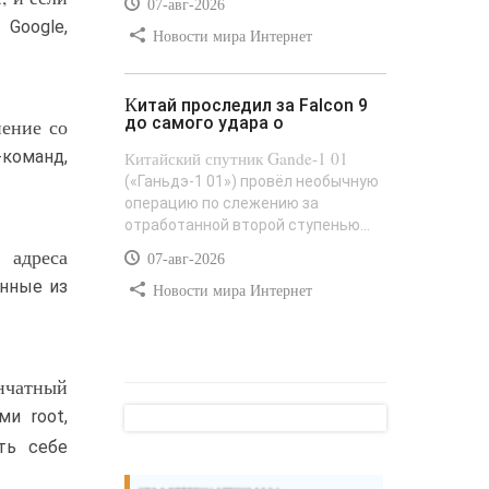
07-авг-2026
Google,
Новости мира Интернет
Китай проследил за Falcon 9
до самого удара о
нение со
-команд,
Китайский спутник Gande-1 01
(«Ганьдэ-1 01») провёл необычную
операцию по слежению за
отработанной второй ступенью...
 адреса
07-авг-2026
анные из
Новости мира Интернет
енчатный
и root,
ть себе