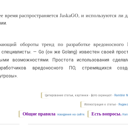
е время распространяется JaskaGO, и используются ли д
ии.
рающий обороты тренд по разработке вредоносного
специалисты. — Go (он же Golang) известен своей прост
ыми возможностями. Простота использования сделал
работчиков вредоносного ПО, стремящихся созд
угрозы».
Цитирование статьи, картинки - фото скриншот -
Rambler N
Иллюстрация к статье -
Яндекс
Общие правила
Есть вопросы.
поведения на сайте.
Нап