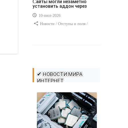
Сайты могли незаметно
установить аддон через
10-июл-2026
Новости / Отступы и поля /
Самоучитель CSS / Преимущества
стилей / Ссылки / Сайтостроение /
Видео уроки / Добавления стилей /
Линии и рамки / Изображения /
CSS3
✔ НОВОСТИ МИРА
ИНТЕРНЕТ