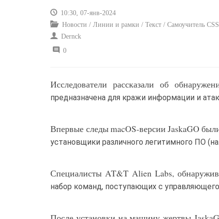
10:30, 07-янв-2024
Новости / Линии и рамки / Текст / Самоучитель CSS
Dernck
0
Исследователи рассказали об обнаружен
предназначена для кражи информации и ата
Впервые следы macOS-версии JaskaGO были з
установщики различного легитимного ПО (на
Специалисты AT&T Alien Labs, обнаружив
набор команд, поступающих с управляющего
После установки на машину жертвы JaskaGO