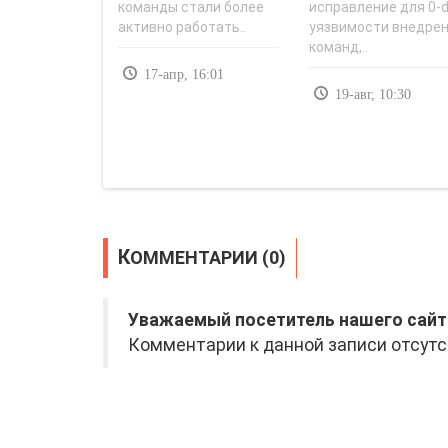
команды стали более
исправление для 0-
активно работать..
уязвимости внедре
команд,..
17-апр, 16:01
19-авг, 10:30
КОММЕНТАРИИ (0)
Уважаемый посетитель нашего сайт
Комментарии к данной записи отсутс