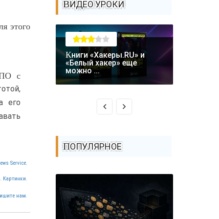
ВИДЕО УРОКИ
ля этого
Книги «Хакеры.RU» и
Крупная уязвимость в
«Белый хакер» еще
биткоин-
можно ...
 ПО с
Coldcard: .
отой,
а его
авать
ПОПУЛЯРНОЕ
ews Service.
. Картинки.
ишите нам.