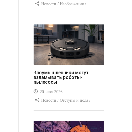
Новости / Изображения /
Отступы и поля / Преимущества
стилей / Линии и рамки / Заработок
/ Вёрстка / Видео уроки
Злоумышленники могут
взламывать роботы-
пылесосы
20-июл-2026
Новости / Отступы и поля /
Преимущества стилей / Заработок /
Изображения / Блог для вебмастеров
/ Текст / Цвет / Видео уроки