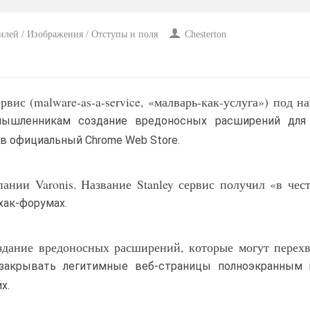
илей / Изображения / Отступы и поля
Chesterton
ис (malware-as-a-service, «малварь-как-услуга») под н
умышленникам создание вредоносных расширений для 
в официальный Chrome Web Store.
ании Varonis. Название Stanley сервис получил «в чес
хак-форумах.
оздание вредоносных расширений, которые могут перех
 закрывать легитимные веб-страницы полноэкранным i
х.