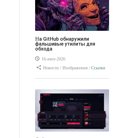
На GitHub обнаружили
фальшивые утилиты для
обхода
16-июл-2026
Новости / Изображения /
Ссылки
/ Преимущества стилей / Видео
уроки