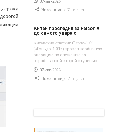
07-авг-2026
оддержку
Новости мира Интернет
дорогой
бликации
Китай проследил за Falcon 9
до самого удара о
Китайский спутник Gande-1 01
(«Ганьдэ-1 01») провёл необычную
операцию по слежению за
отработанной второй ступенью...
07-авг-2026
Новости мира Интернет