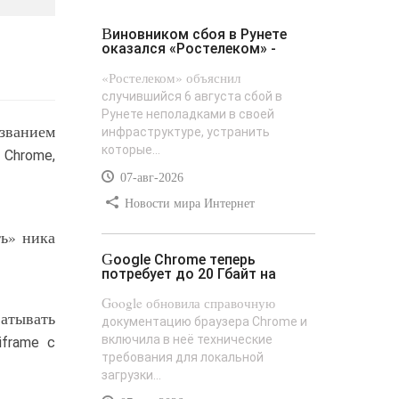
Виновником сбоя в Рунете
оказался «Ростелеком» -
«Ростелеком» объяснил
случившийся 6 августа сбой в
Рунете неполадками в своей
азванием
инфраструктуре, устранить
которые...
Chrome,
07-авг-2026
Новости мира Интернет
ть» ника
Google Chrome теперь
потребует до 20 Гбайт на
Google обновила справочную
ватывать
документацию браузера Chrome и
включила в неё технические
frame с
требования для локальной
загрузки...