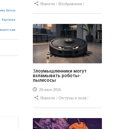
Новости / Изображения /
Отступы и поля / Преимущества
ews Service.
стилей / Линии и рамки / Заработок
. Картинки.
/ Вёрстка / Видео уроки
ишите нам.
Злоумышленники могут
взламывать роботы-
пылесосы
20-июл-2026
Новости / Отступы и поля /
Преимущества стилей / Заработок /
Изображения / Блог для вебмастеров
/ Текст / Цвет / Видео уроки