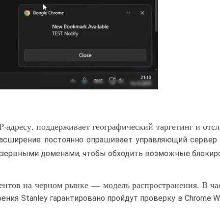
P-адресу, поддерживает географический таргетинг и отс
 Расширение постоянно опрашивает управляющий серве
езервными доменами, чтобы обходить возможные блокир
рентов на черном рынке — модель распространения. В ча
ния Stanley гарантировано пройдут проверку в Chrome W