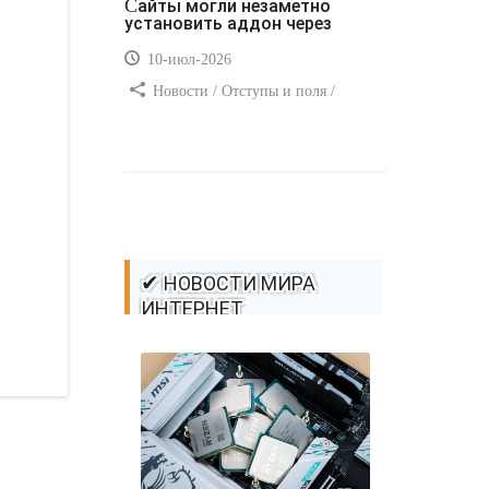
Сайты могли незаметно
установить аддон через
10-июл-2026
Новости / Отступы и поля /
Самоучитель CSS / Преимущества
стилей / Ссылки / Сайтостроение /
Видео уроки / Добавления стилей /
Линии и рамки / Изображения /
CSS3
✔ НОВОСТИ МИРА
ИНТЕРНЕТ