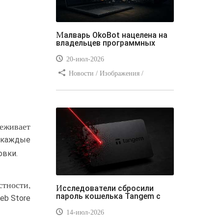
Малварь OkoBot нацелена на
владельцев программных
20-июл-2026
Новости / Изображения /
Преимущества стилей / Добавления
стилей / Типы носителей /
Самоучитель CSS / Линии и рамки /
Видео уроки / Заработок
леживает
р каждые
овки.
стности,
Исследователи сбросили
пароль кошелька Tangem с
eb Store
14-июл-2026