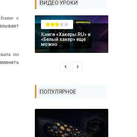
ВИДЕО УРОКИ
frame с
казывает
Книги «Хакеры.RU» и
Крупная уязвимость в
«Белый хакер» еще
биткоин-
можно ...
Coldcard: .
хвата по
аманить
ПОПУЛЯРНОЕ