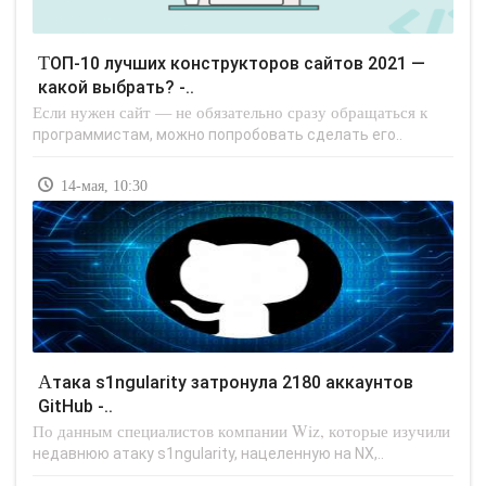
ТОП-10 лучших конструкторов сайтов 2021 —
какой выбрать? -..
Если нужен сайт — не обязательно сразу обращаться к
программистам, можно попробовать сделать его..
14-мая, 10:30
Атака s1ngularity затронула 2180 аккаунтов
GitHub -..
По данным специалистов компании Wiz, которые изучили
недавнюю атаку s1ngularity, нацеленную на NX,..