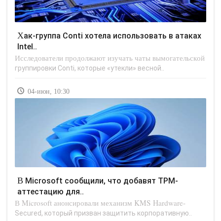
Хак-группа Conti хотела использовать в атаках
Intel..
Исследователи продолжают изучать чаты вымогательской
группировки Conti, которые «утекли» весной..
04-июн, 10:30
В Microsoft сообщили, что добавят TPM-
аттестацию для..
В Microsoft анонсировали механизм KMS Hardware-
Secured, который призван защитить корпоративную..