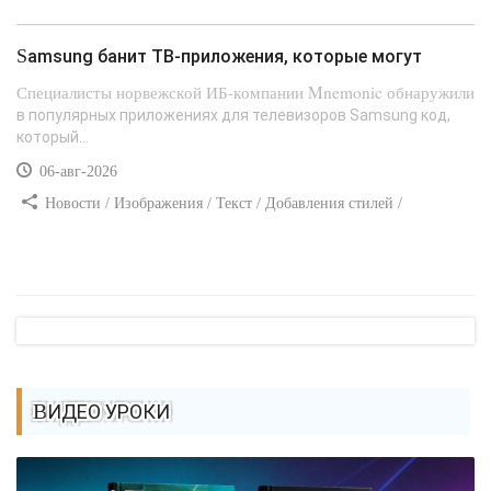
Сайтостроение / Линии и рамки / Текст / Заработок / Самоучитель
CSS
Samsung банит ТВ-приложения, которые могут
Специалисты норвежской ИБ-компании Mnemonic обнаружили
в популярных приложениях для телевизоров Samsung код,
который...
06-авг-2026
Новости / Изображения / Текст / Добавления стилей /
Преимущества стилей / Самоучитель CSS
ВИДЕО УРОКИ