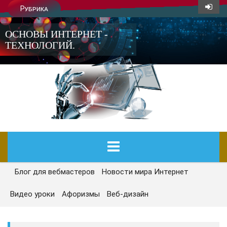
Рубрика
ОСНОВЫ ИНТЕРНЕТ -
ТЕХНОЛОГИЙ.
Блог для вебмастеров
Новости мира Интернет
ГЛАВНАЯ
Видео уроки
Афоризмы
Веб-дизайн
СЕГОДНЯ
НОВОСТИ