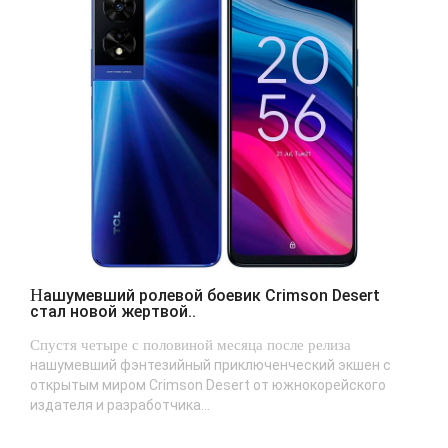
Нашумевший ролевой боевик Crimson Desert
стал новой жертвой..
Спустя четыре с половиной месяца после релиза
нашумевший фэнтезийный приключенческий экшен с
открытым миром Crimson Desert от южнокорейского
издателя и разработчика...