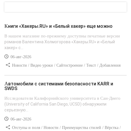
Книги «Хакеры.RU» и «Белый хакер» еще можно
В нашем магазине по-прежнему доступны печатные версии
романов Валентина Холмогорова «Хакеры.RU» и «Белый
хакер» с...
06-авг-2026
Новости / Видео уроки / Сайтостроение / Текст / Добавления
стилей
Автомобили с системами безопасности KARR и
SWDS
Исследователи Калифорнийского университета в Сан-Диего
(University of California San Diego, UCSD) обнаружили
серьезную...
06-авг-2026
Отступы и поля / Новости / Преимущества стилей / Вёрстка /