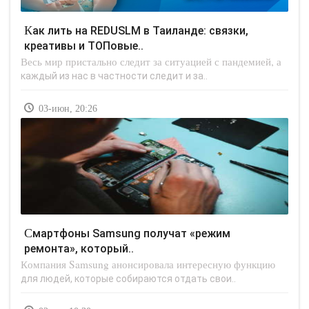
Как лить на REDUSLM в Таиланде: связки,
креативы и ТОПовые..
Весь мир пристально следит за ситуацией с пандемией, а
каждый из нас в частности следит и за..
03-июн, 20:26
Смартфоны Samsung получат «режим
ремонта», который..
Компания Samsung анонсировала интересную функцию
для людей, которые собираются отдать свои..