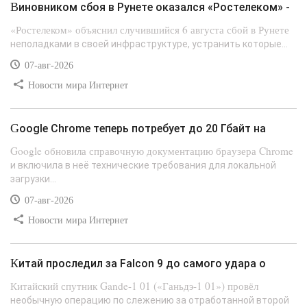
Виновником сбоя в Рунете оказался «Ростелеком» -
«Ростелеком» объяснил случившийся 6 августа сбой в Рунете
неполадками в своей инфраструктуре, устранить которые...
07-авг-2026
Новости мира Интернет
Google Chrome теперь потребует до 20 Гбайт на
Google обновила справочную документацию браузера Chrome
и включила в неё технические требования для локальной
загрузки...
07-авг-2026
Новости мира Интернет
Китай проследил за Falcon 9 до самого удара о
Китайский спутник Gande-1 01 («Ганьдэ-1 01») провёл
необычную операцию по слежению за отработанной второй