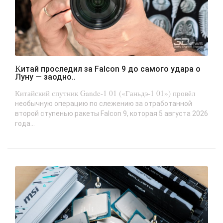
Китай проследил за Falcon 9 до самого удара о
Луну — заодно..
Китайский спутник Gande-1 01 («Ганьдэ-1 01») провёл
необычную операцию по слежению за отработанной
второй ступенью ракеты Falcon 9, которая 5 августа 2026
года...