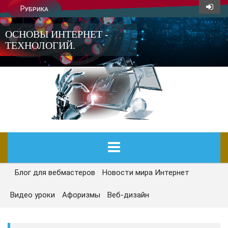
Рубрика
ОСНОВЫ ИНТЕРНЕТ -
ТЕХНОЛОГИЙ.
Блог для вебмастеров
Новости мира Интернет
ГЛАВНАЯ
Видео уроки
Афоризмы
Веб-дизайн
СЕГОДНЯ
НОВОСТИ