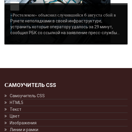
«Ростелеком» объяснил случившийся 6 августа сбой в
ВИНОВНИКОМ СБОЯ В РУНЕТЕ ОКАЗАЛСЯ
Рунете неполадками в своей инфраструктуре,
«РОСТЕЛЕКОМ» - «НОВОСТИ СЕТИ»..
устранить которые оператору удалось за 29 минут,
сообщил РБК со ссылкой на заявление пресс-службы...
САМОУЧИТЕЛЬ CSS
Самоучитель CSS
HTML5
Текст
Цвет
Изображения
Линии и рамки