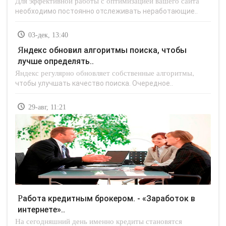
Для эффективной работы с оптимизацией вашего сайта
необходимо постоянно отслеживать неработающие..
03-дек, 13:40
Яндекс обновил алгоритмы поиска, чтобы
лучше определять..
Яндекс регулярно обновляет собственные алгоритмы,
чтобы улучшать качество поиска. Очередное..
29-авг, 11:21
Работа кредитным брокером. - «Заработок в
интернете»..
На сегодняшний день именно кредиты становятся