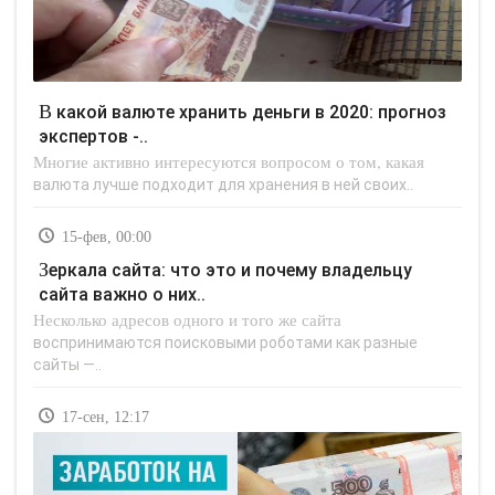
В какой валюте хранить деньги в 2020: прогноз
экспертов -..
Многие активно интересуются вопросом о том, какая
валюта лучше подходит для хранения в ней своих..
15-фев, 00:00
Зеркала сайта: что это и почему владельцу
сайта важно о них..
Несколько адресов одного и того же сайта
воспринимаются поисковыми роботами как разные
сайты —..
17-сен, 12:17