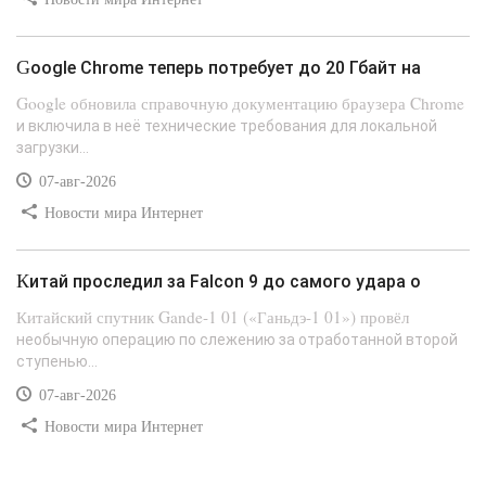
Google Chrome теперь потребует до 20 Гбайт на
Google обновила справочную документацию браузера Chrome
и включила в неё технические требования для локальной
загрузки...
07-авг-2026
Новости мира Интернет
Китай проследил за Falcon 9 до самого удара о
Китайский спутник Gande-1 01 («Ганьдэ-1 01») провёл
необычную операцию по слежению за отработанной второй
ступенью...
07-авг-2026
Новости мира Интернет