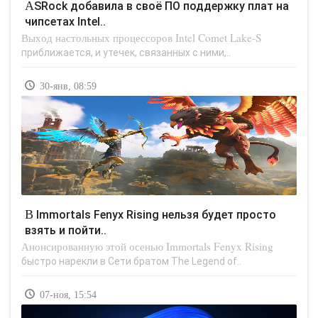
ASRock добавила в своё ПО поддержку плат на
чипсетах Intel..
Выход настольных процессоров Intel Comet Lake-S
приближается, и утечек, связанных с ними,..
30-янв, 08:59
В Immortals Fenyx Rising нельзя будет просто
взять и пойти..
Анонсированную этой осенью Immortals Fenyx Rising
быстро нарекли в Сети братом The Legend of..
07-ноя, 15:54