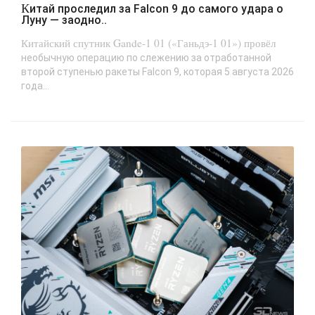
Китай проследил за Falcon 9 до самого удара о
Луну — заодно..
Китайский спутник Gande-1 01 («Ганьдэ-1 01») провёл
необычную операцию по слежению за отработанной
второй ступенью ракеты Falcon 9, которая 5 августа 2026
года...