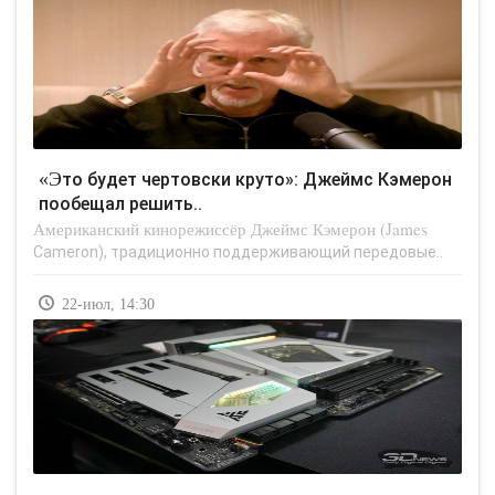
«Это будет чертовски круто»: Джеймс Кэмерон
пообещал решить..
Американский кинорежиссёр Джеймс Кэмерон (James
Cameron), традиционно поддерживающий передовые..
22-июл, 14:30