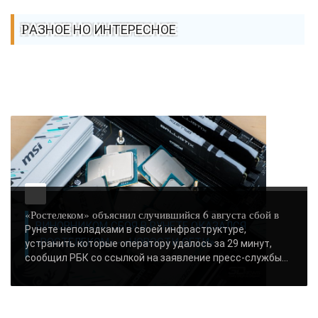
РАЗНОЕ НО ИНТЕРЕСНОЕ
«Ростелеком» объяснил случившийся 6 августа сбой в
ВИНОВНИКОМ СБОЯ В РУНЕТЕ ОКАЗАЛСЯ
Рунете неполадками в своей инфраструктуре,
«РОСТЕЛЕКОМ» - «НОВОСТИ СЕТИ»..
устранить которые оператору удалось за 29 минут,
сообщил РБК со ссылкой на заявление пресс-службы...