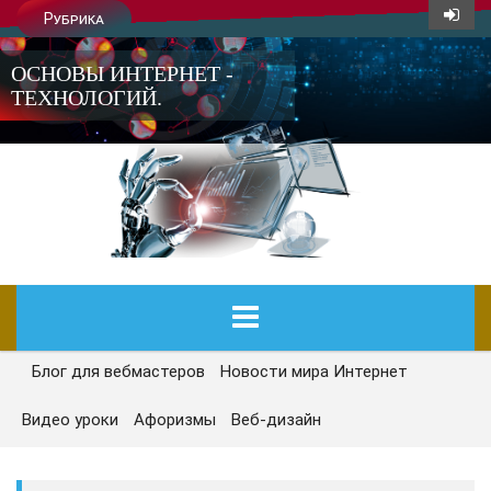
Рубрика
ОСНОВЫ ИНТЕРНЕТ -
ТЕХНОЛОГИЙ.
Блог для вебмастеров
Новости мира Интернет
ГЛАВНАЯ
Видео уроки
Афоризмы
Веб-дизайн
СЕГОДНЯ
НОВОСТИ