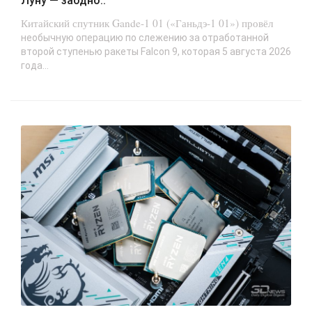
Луну — заодно..
Китайский спутник Gande-1 01 («Ганьдэ-1 01») провёл
необычную операцию по слежению за отработанной
второй ступенью ракеты Falcon 9, которая 5 августа 2026
года...