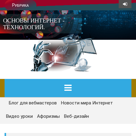
Рубрика
ОСНОВЫ ИНТЕРНЕТ -
ТЕХНОЛОГИЙ.
Блог для вебмастеров
Новости мира Интернет
ГЛАВНАЯ
Видео уроки
Афоризмы
Веб-дизайн
СЕГОДНЯ
НОВОСТИ