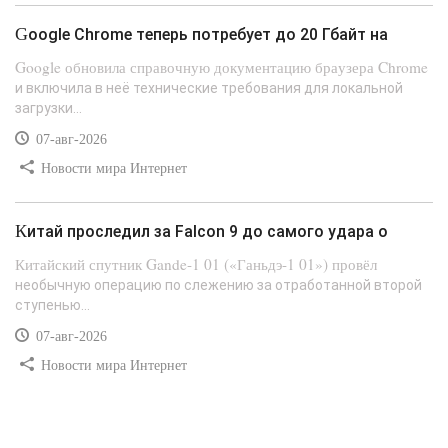
Google Chrome теперь потребует до 20 Гбайт на
Google обновила справочную документацию браузера Chrome
и включила в неё технические требования для локальной
загрузки...
07-авг-2026
Новости мира Интернет
Китай проследил за Falcon 9 до самого удара о
Китайский спутник Gande-1 01 («Ганьдэ-1 01») провёл
необычную операцию по слежению за отработанной второй
ступенью...
07-авг-2026
Новости мира Интернет