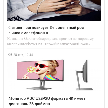
Gartner прогнозирует 3-процентный рост
рынка смартфонов в..
Компания Gartner обнародовала прогноз по мировому
рынку смартфонов на текущий и следующий годы:..
28-янв, 12:44
Монитор AOC U28P2U формата 4К имеет
диагональ 28 дюймов -..