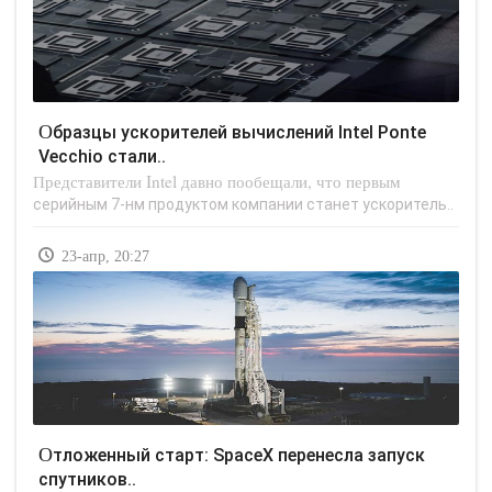
Образцы ускорителей вычислений Intel Ponte
Vecchio стали..
Представители Intel давно пообещали, что первым
серийным 7-нм продуктом компании станет ускоритель..
23-апр, 20:27
Отложенный старт: SpaceX перенесла запуск
спутников..