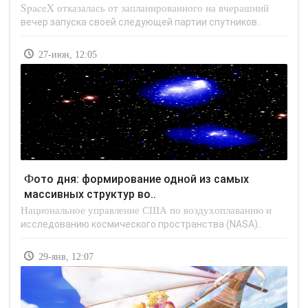
SpaceX отказалась от запланированного на вчерашний
вечер запуска своей следующей партии спутников..
27-июн, 12:05
Фото дня: формирование одной из самых
массивных структур во..
Национальное управление США по воздухоплаванию и
исследованию космического пространства (NASA)..
29-янв, 12:07