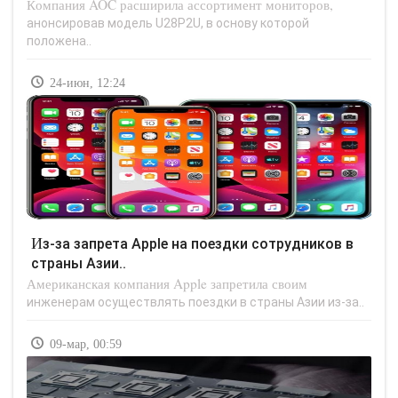
Компания AOC расширила ассортимент мониторов,
анонсировав модель U28P2U, в основу которой
положена..
24-июн, 12:24
Из-за запрета Apple на поездки сотрудников в
страны Азии..
Американская компания Apple запретила своим
инженерам осуществлять поездки в страны Азии из-за..
09-мар, 00:59