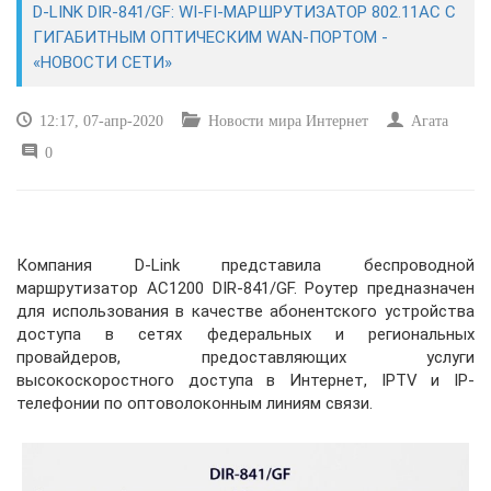
D-LINK DIR-841/GF: WI-FI-МАРШРУТИЗАТОР 802.11AC C
ГИГАБИТНЫМ ОПТИЧЕСКИМ WAN-ПОРТОМ -
САЙТОСТРОЕНИЕ
«НОВОСТИ СЕТИ»
РЕМОНТ И СОВЕТЫ
12:17, 07-апр-2020
Новости мира Интернет
Агата
0
ИНТЕРНЕТ И СВЯЗЬ
УЧЕБНИК CSS
Компания D-Link представила беспроводной
маршрутизатор AC1200 DIR-841/GF. Роутер предназначен
для использования в качестве абонентского устройства
доступа в сетях федеральных и региональных
провайдеров, предоставляющих услуги
высокоскоростного доступа в Интернет, IPTV и IP-
телефонии по оптоволоконным линиям связи.