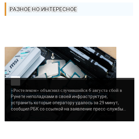
РАЗНОЕ НО ИНТЕРЕСНОЕ
«Ростелеком» объяснил случившийся 6 августа сбой в
ВИНОВНИКОМ СБОЯ В РУНЕТЕ ОКАЗАЛСЯ
Рунете неполадками в своей инфраструктуре,
«РОСТЕЛЕКОМ» - «НОВОСТИ СЕТИ»..
устранить которые оператору удалось за 29 минут,
сообщил РБК со ссылкой на заявление пресс-службы...