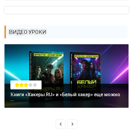
ВИДЕО УРОКИ
Книги «Хакеры.RU» и «Белый хакер» еще можно
...