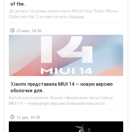
of the..
До релиза сборника ремастеров Metal Gear Solid: Master
Collection Vol. 2 остаётся чуть больше..
22-июл, 14:30
Xiaomi представила MIUI 14 — новую версию
оболочки для..
Китайская компания Xiaomi официально представила
MIUI 14 — очередную версию пользовательского..
11-дек, 10:30