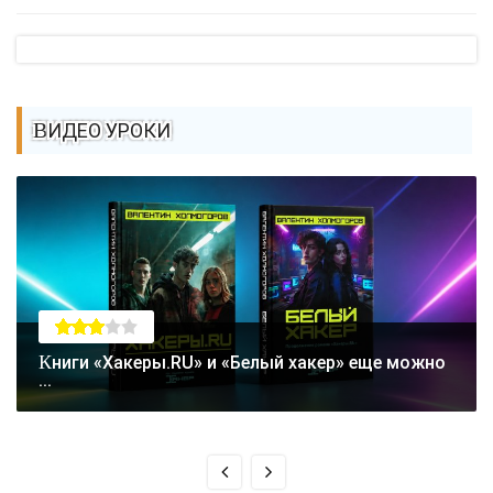
ВИДЕО УРОКИ
Книги «Хакеры.RU» и «Белый хакер» еще можно
...