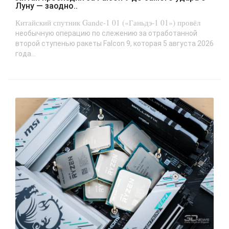
Луну — заодно..
Китайский спутник Gande-1 01 («Ганьдэ-1 01») провёл
необычную операцию по слежению за отработанной
второй ступенью ракеты Falcon 9, которая 5 августа 2026
года...