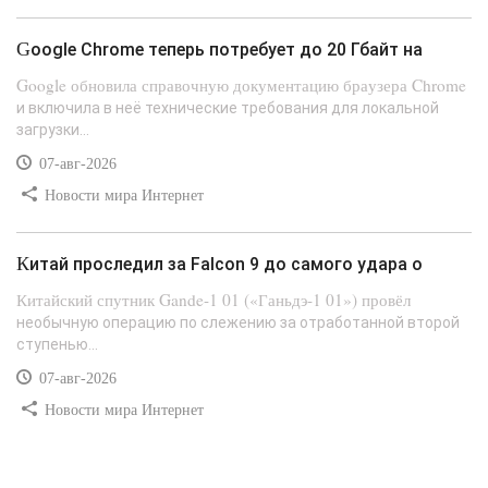
Google Chrome теперь потребует до 20 Гбайт на
Google обновила справочную документацию браузера Chrome
и включила в неё технические требования для локальной
загрузки...
07-авг-2026
Новости мира Интернет
Китай проследил за Falcon 9 до самого удара о
Китайский спутник Gande-1 01 («Ганьдэ-1 01») провёл
необычную операцию по слежению за отработанной второй
ступенью...
07-авг-2026
Новости мира Интернет