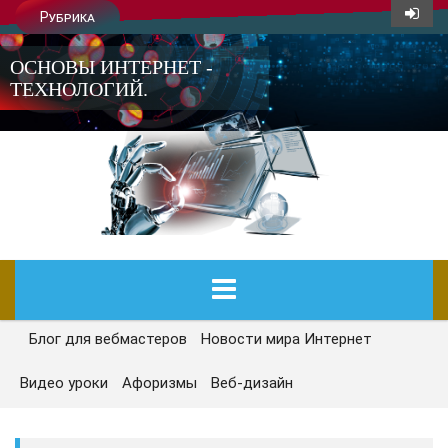
Рубрика
ОСНОВЫ ИНТЕРНЕТ -
ТЕХНОЛОГИЙ.
Блог для вебмастеров
Новости мира Интернет
ГЛАВНАЯ
Видео уроки
Афоризмы
Веб-дизайн
СЕГОДНЯ
НОВОСТИ