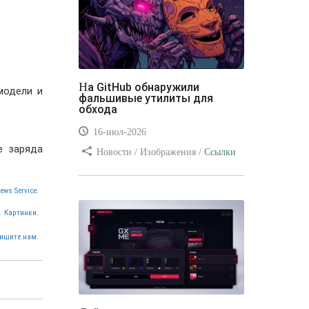
На GitHub обнаружили
модели и
фальшивые утилиты для
обхода
16-июл-2026
е заряда
Новости / Изображения /
Ссылки
/ Преимущества стилей / Видео
уроки
ews Service.
. Картинки.
ишите нам.