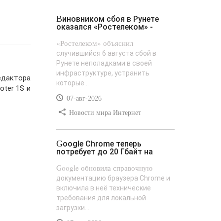
Виновником сбоя в Рунете
оказался «Ростелеком» -
«Ростелеком» объяснил
случившийся 6 августа сбой в
Рунете неполадками в своей
инфраструктуре, устранить
едактора
которые...
oter 1S и
07-авг-2026
Новости мира Интернет
Google Chrome теперь
потребует до 20 Гбайт на
Google обновила справочную
документацию браузера Chrome и
включила в неё технические
требования для локальной
загрузки...