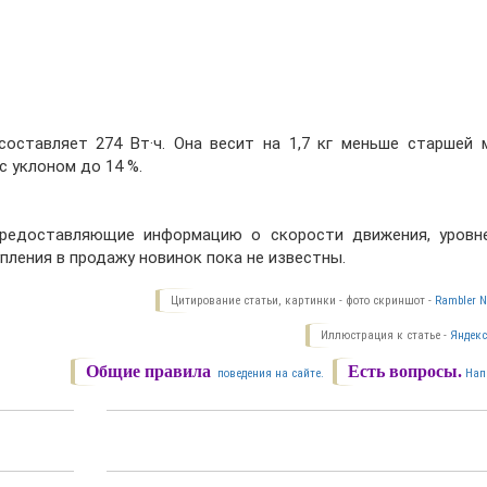
составляет 274 Вт·ч. Она весит на 1,7 кг меньше старшей 
 уклоном до 14 %.
предоставляющие информацию о скорости движения, уровн
пления в продажу новинок пока не известны.
Цитирование статьи, картинки - фото скриншот -
Rambler N
Иллюстрация к статье -
Яндекс
Общие правила
Есть вопросы.
поведения на сайте.
Нап