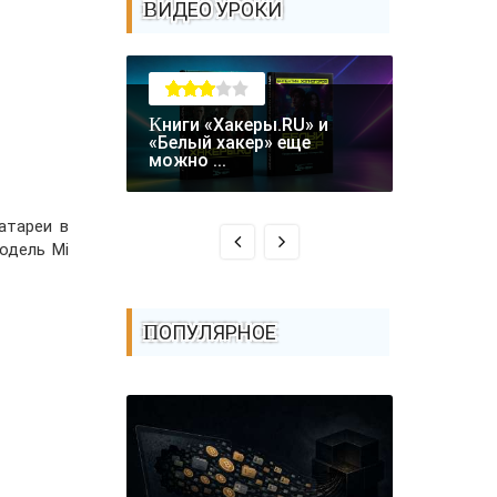
ВИДЕО УРОКИ
Книги «Хакеры.RU» и
Крупная уязвимость в
«Белый хакер» еще
биткоин-
можно ...
Coldcard: .
атареи в
одель Mi
ПОПУЛЯРНОЕ