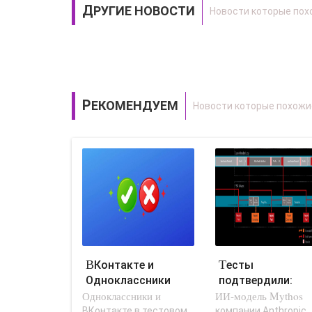
ДРУГИЕ НОВОСТИ
РЕКОМЕНДУЕМ
ВКонтакте и
Тесты
Одноклассники
подтвердили:
Одноклассники и
тестируют
ИИ-модель Mythos
Claude Mythos
предупреждение
превосходит
ВКонтакте в тестовом
компании Anthropic