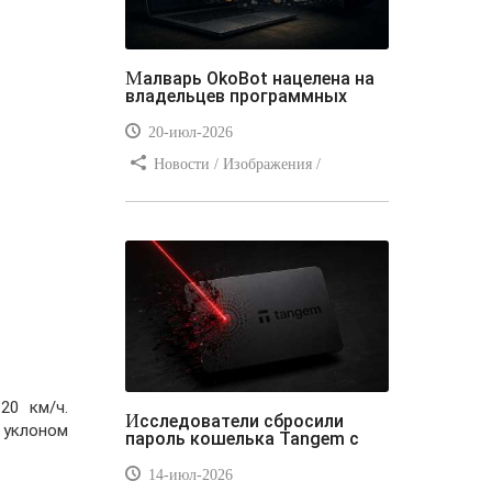
Малварь OkoBot нацелена на
владельцев программных
20-июл-2026
Новости / Изображения /
Преимущества стилей / Добавления
стилей / Типы носителей /
Самоучитель CSS / Линии и рамки /
Видео уроки / Заработок
20 км/ч.
Исследователи сбросили
с уклоном
пароль кошелька Tangem с
14-июл-2026