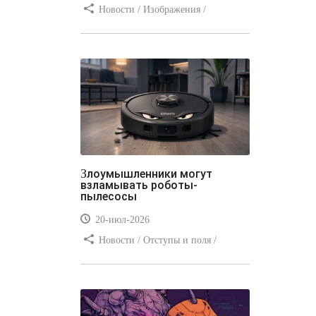
Новости / Изображения /
Отступы и поля / Преимущества
стилей / Линии и рамки / Заработок
/ Вёрстка / Видео уроки
Злоумышленники могут
взламывать роботы-
пылесосы
20-июл-2026
Новости / Отступы и поля /
Преимущества стилей / Заработок /
Изображения / Блог для вебмастеров
/ Текст / Цвет / Видео уроки