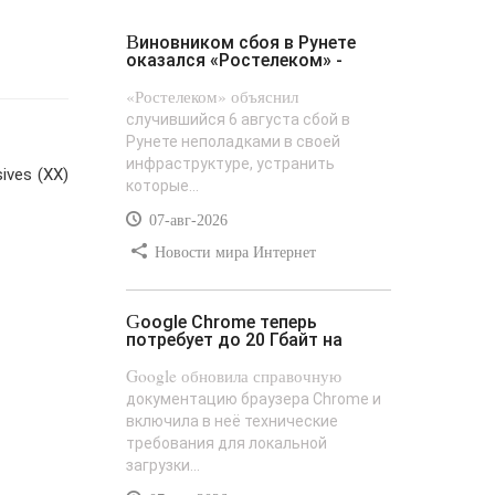
Виновником сбоя в Рунете
оказался «Ростелеком» -
«Ростелеком» объяснил
случившийся 6 августа сбой в
Рунете неполадками в своей
инфраструктуре, устранить
ves (ХХ)
которые...
07-авг-2026
Новости мира Интернет
Google Chrome теперь
потребует до 20 Гбайт на
Google обновила справочную
документацию браузера Chrome и
включила в неё технические
требования для локальной
загрузки...