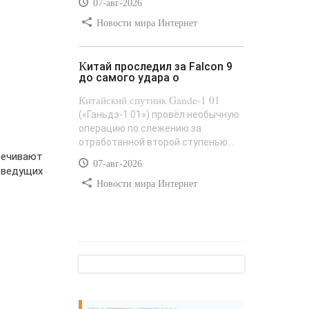
07-авг-2026
Новости мира Интернет
Китай проследил за Falcon 9
до самого удара о
Китайский спутник Gande-1 01
(«Ганьдэ-1 01») провёл необычную
операцию по слежению за
отработанной второй ступенью...
спечивают
07-авг-2026
 ведущих
Новости мира Интернет