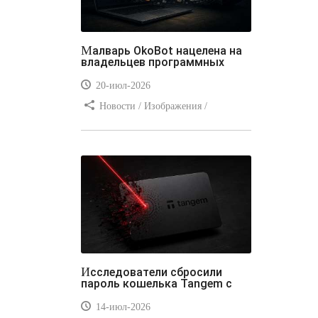
Малварь OkoBot нацелена на
владельцев программных
20-июл-2026
Новости / Изображения /
Преимущества стилей / Добавления
стилей / Типы носителей /
Самоучитель CSS / Линии и рамки /
Видео уроки / Заработок
Исследователи сбросили
пароль кошелька Tangem с
14-июл-2026