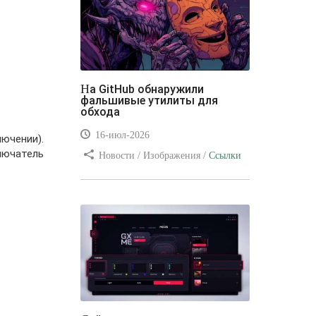
На GitHub обнаружили
фальшивые утилиты для
обхода
16-июл-2026
лючении).
лючатель
Новости / Изображения /
Ссылки
/ Преимущества стилей / Видео
уроки