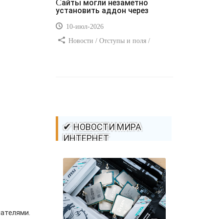
Сайты могли незаметно
установить аддон через
10-июл-2026
Новости / Отступы и поля /
Самоучитель CSS / Преимущества
стилей / Ссылки / Сайтостроение /
Видео уроки / Добавления стилей /
Линии и рамки / Изображения /
CSS3
✔ НОВОСТИ МИРА
ИНТЕРНЕТ
ателями.