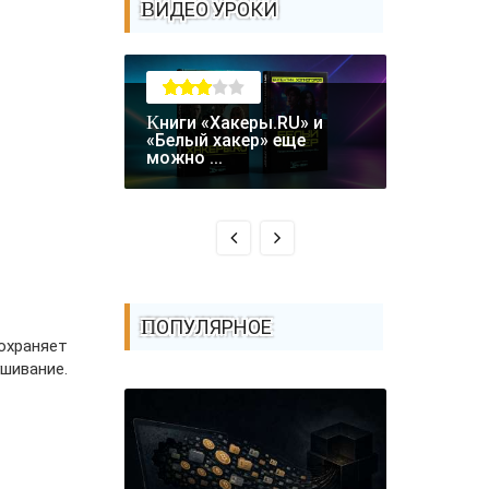
ВИДЕО УРОКИ
Книги «Хакеры.RU» и
Крупная уязвимость в
«Белый хакер» еще
биткоин-
можно ...
Coldcard: .
ПОПУЛЯРНОЕ
храняет
шивание.