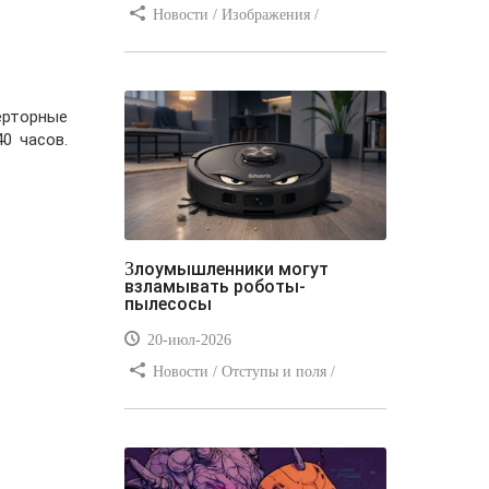
Новости / Изображения /
Отступы и поля / Преимущества
стилей / Линии и рамки / Заработок
/ Вёрстка / Видео уроки
ерторные
0 часов.
Злоумышленники могут
взламывать роботы-
пылесосы
20-июл-2026
Новости / Отступы и поля /
Преимущества стилей / Заработок /
Изображения / Блог для вебмастеров
/ Текст / Цвет / Видео уроки