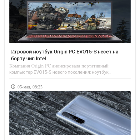
Игровой ноутбук Origin PC EVO15-S несёт на
борту чип Intel..
Компания Origin PC анонсировала портативный
компьютер EVO15-S нового поколения: ноутбук,..
05-мая, 08:25