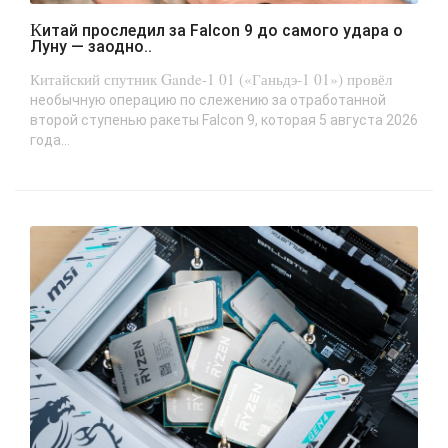
Китай проследил за Falcon 9 до самого удара о
Луну — заодно..
Китайский спутник Gande-1 01 («Ганьдэ-1 01») провёл
необычную операцию по слежению за отработанной
второй ступенью ракеты Falcon 9, которая 5 августа 2026
года...