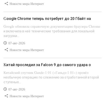
Новости мира Интернет
Google Chrome теперь потребует до 20 Гбайт на
Google обновила справочную документацию браузера Chrome
и включила в неё технические требования для локальной
загрузки...
07-авг-2026
Новости мира Интернет
Китай проследил за Falcon 9 до самого удара о
Китайский спутник Gande-1 01 («Ганьдэ-1 01») провёл
необычную операцию по слежению за отработанной второй
ступенью...
07-авг-2026
Новости мира Интернет