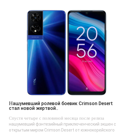
Нашумевший ролевой боевик Crimson Desert
стал новой жертвой..
Спустя четыре с половиной месяца после релиза
нашумевший фэнтезийный приключенческий экшен с
открытым миром Crimson Desert от южнокорейского