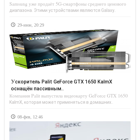
Samsung уже продаёт 5G-смартфоны среднего ценового
диапазона. Этими устройствами являются Galaxy..
29-июн, 20:29
Ускоритель Palit GeForce GTX 1650 KalmX
оснащён пассивным..
Компания Palit выпустила видеокарту GeForce GTX 1650
KalmX, которая может применяться в домашних..
08-фев, 12:46