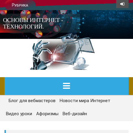
Рубрика
ОСНОВЫ ИНТЕРНЕТ -
ТЕХНОЛОГИЙ.
Блог для вебмастеров
Новости мира Интернет
ГЛАВНАЯ
Видео уроки
Афоризмы
Веб-дизайн
СЕГОДНЯ
НОВОСТИ