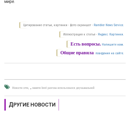
мире.
Цитирование статьи, картинки - фото скриншот -
Rambler News Service.
Иллюстрация к статье -
Яндекс. Картинки.
Есть вопросы.
Напишите нам.
Общие правила
поведения на сайте.
,
Новости сети
памяти Intel разгона использовался двухканальной
ДРУГИЕ НОВОСТИ