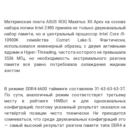
Материнская плата ASUS ROG Maximus XII Apex на основе
набора логики Intel Z490 приняла не только двухканальный
набор памяти, но и центральный процессор Intel Core i9-
10900K семейства Comet Lake-S. Фактически,
использовался инженерный образец с двумя активными
ядрами и Hyper-Threading, частота которого не превышала
3536 МГц, но необходимость экстремального разгона
памяти всё равно потребовала охлаждения жидким
азотом.
В режиме DDR4-6600 тайминги составляли 31-63-63-63-3T.
По сути, аналогичный режим соответствует третьему
месту в рейтинге HWBot и для одноканальных
конфигураций, поэтому указанный результат оказался на
четвёртой позиции чисто технически. Не приходится
сомневаться, что среди двухканальных конфигураций это
— самый высокий результат разгона памяти типа DDR4 в