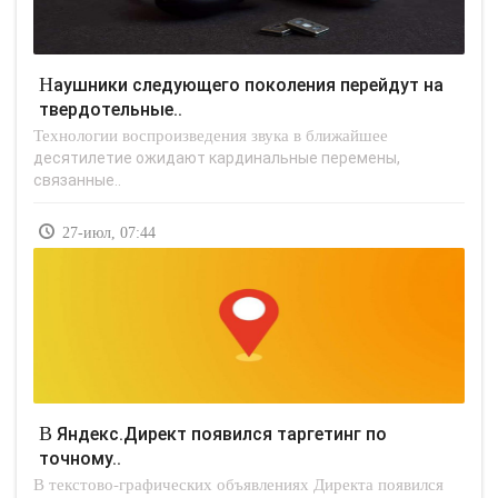
Наушники следующего поколения перейдут на
твердотельные..
Технологии воспроизведения звука в ближайшее
десятилетие ожидают кардинальные перемены,
связанные..
27-июл, 07:44
В Яндекс.Директ появился таргетинг по
точному..
В текстово-графических объявлениях Директа появился