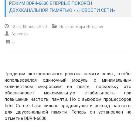
РЕЖИМ DDR4-6600 ВПЕРВЫЕ ПОКОРЁН
ДВУХКАНАЛЬНОЙ ПАМЯТЬЮ - «НОВОСТИ СЕТИ»
САЙТОСТРОЕНИЕ
12:58, 06-июн-2020
Новости мира Интернет
РЕМОНТ И СОВЕТЫ
Аристарх
0
ИНТЕРНЕТ И СВЯЗЬ
УЧЕБНИК CSS
Традиции экстремального разгона памяти велят, чтобы
использовался одиночный модуль с минимальным
количеством микросхем на плате, поскольку это
обеспечивает максимальную стабильность при
повышении частоты памяти. Но с выходом процессоров
Intel Comet Lake сильно продвинулся и рекорд частоты
для двухканальной памяти. Теперь он установлен на
отметке DDR4-6600.