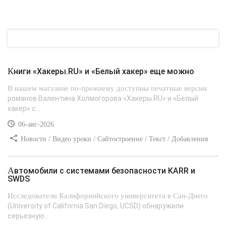
Книги «Хакеры.RU» и «Белый хакер» еще можно
В нашем магазине по-прежнему доступны печатные версии
романов Валентина Холмогорова «Хакеры.RU» и «Белый
хакер» с...
06-авг-2026
Новости / Видео уроки / Сайтостроение / Текст / Добавления
стилей
Автомобили с системами безопасности KARR и
SWDS
Исследователи Калифорнийского университета в Сан-Диего
(University of California San Diego, UCSD) обнаружили
серьезную...