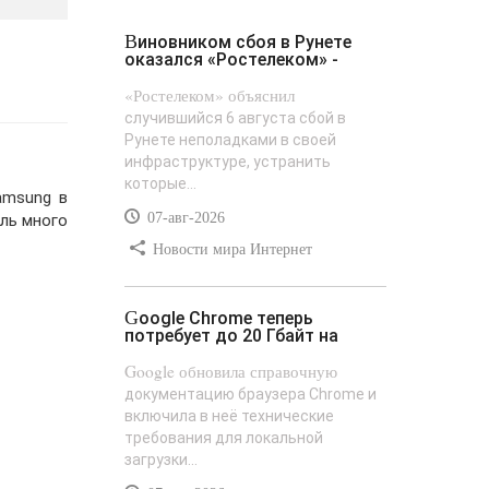
Виновником сбоя в Рунете
оказался «Ростелеком» -
«Ростелеком» объяснил
случившийся 6 августа сбой в
Рунете неполадками в своей
инфраструктуре, устранить
которые...
amsung в
07-авг-2026
оль много
Новости мира Интернет
Google Chrome теперь
потребует до 20 Гбайт на
Google обновила справочную
документацию браузера Chrome и
включила в неё технические
требования для локальной
загрузки...