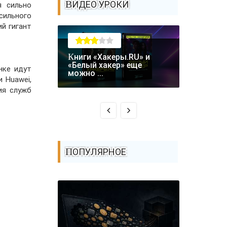
ВИДЕО УРОКИ
я сильно
сильного
ий гигант
Книги «Хакеры.RU» и
Крупная уязвимость в
«Белый хакер» еще
нке идут
биткоин-
можно ...
 Huawei,
Coldcard: .
ия служб
ПОПУЛЯРНОЕ