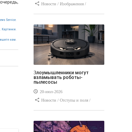
очередь,
Новости / Изображения /
Отступы и поля / Преимущества
стилей / Линии и рамки / Заработок
ews Service.
/ Вёрстка / Видео уроки
. Картинки.
ишите нам.
Злоумышленники могут
взламывать роботы-
пылесосы
20-июл-2026
Новости / Отступы и поля /
Преимущества стилей / Заработок /
Изображения / Блог для вебмастеров
/ Текст / Цвет / Видео уроки