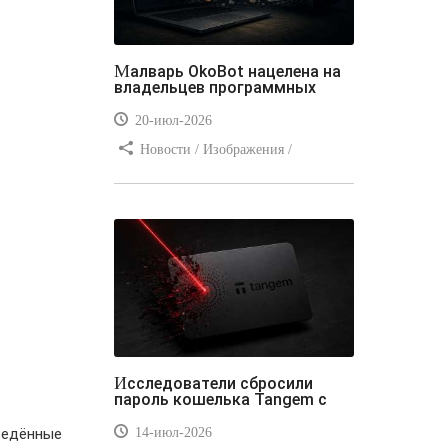
Малварь OkoBot нацелена на
владельцев программных
20-июл-2026
Новости / Изображения /
Преимущества стилей / Добавления
стилей / Типы носителей /
Самоучитель CSS / Линии и рамки /
Видео уроки / Заработок
Исследователи сбросили
пароль кошелька Tangem с
14-июл-2026
введённые