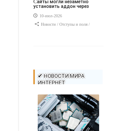
Сайты могли незаметно
установить аддон через
10-июл-2026
Новости / Отступы и поля /
Самоучитель CSS / Преимущества
стилей / Ссылки / Сайтостроение /
Видео уроки / Добавления стилей /
Линии и рамки / Изображения /
CSS3
✔ НОВОСТИ МИРА
ИНТЕРНЕТ