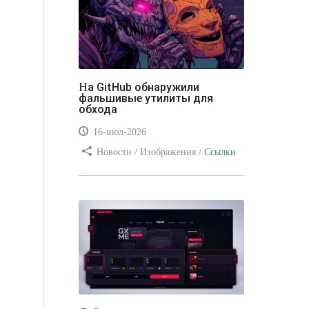
На GitHub обнаружили
фальшивые утилиты для
обхода
16-июл-2026
Новости / Изображения /
Ссылки
/ Преимущества стилей / Видео
уроки