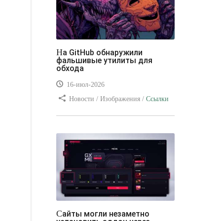
На GitHub обнаружили
фальшивые утилиты для
обхода
16-июл-2026
Новости / Изображения /
Ссылки
/ Преимущества стилей / Видео
уроки
Сайты могли незаметно