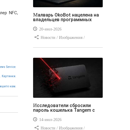
лер NFC,
Малварь OkoBot нацелена на
владельцев программных
20-июл-2026
Новости / Изображения /
Преимущества стилей / Добавления
стилей / Типы носителей /
Самоучитель CSS / Линии и рамки /
Видео уроки / Заработок
ews Service.
. Картинки.
ишите нам.
Исследователи сбросили
пароль кошелька Tangem с
14-июл-2026
Новости / Изображения /