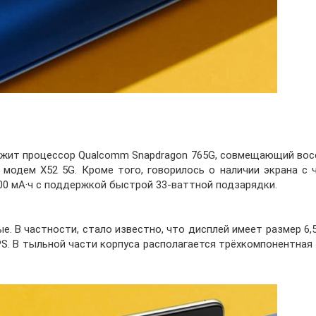
ужит процессор Qualcomm Snapdragon 765G, совмещающий вос
и модем X52 5G. Кроме того, говорилось о наличии экрана с
00 мА·ч с поддержкой быстрой 33-ваттной подзарядки.
е. В частности, стало известно, что дисплей имеет размер 6
PS. В тыльной части корпуса располагается трёхкомпонентная