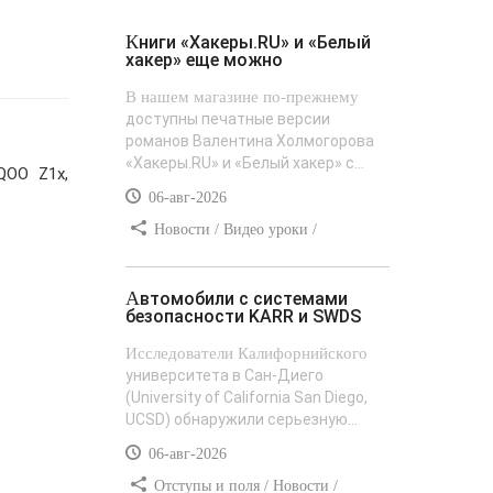
Книги «Хакеры.RU» и «Белый
хакер» еще можно
В нашем магазине по-прежнему
доступны печатные версии
романов Валентина Холмогорова
«Хакеры.RU» и «Белый хакер» с...
QOO Z1x,
06-авг-2026
Новости / Видео уроки /
Сайтостроение / Текст / Добавления
стилей
Автомобили с системами
безопасности KARR и SWDS
Исследователи Калифорнийского
университета в Сан-Диего
(University of California San Diego,
UCSD) обнаружили серьезную...
06-авг-2026
Отступы и поля / Новости /