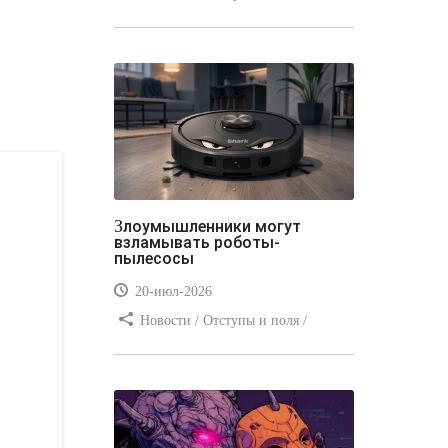
Отступы и поля / Преимущества
стилей / Линии и рамки / Заработок
/ Вёрстка / Видео уроки
Злоумышленники могут
взламывать роботы-
пылесосы
20-июл-2026
Новости / Отступы и поля /
Преимущества стилей / Заработок /
Изображения / Блог для вебмастеров
/ Текст / Цвет / Видео уроки