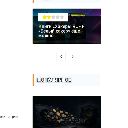
Книги «Хакеры.RU» и
Крупная уязвимость в
«Белый хакер» еще
биткоин-
можно ...
Coldcard: .
ПОПУЛЯРНОЕ
лектации