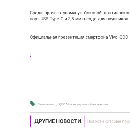
Среди прочего упомянут боковой дактилоскопи
порт USB Type-C и 3,5-мм гнездо для наушников.
Официальная презентация смартфона Vivo iQOO 
:
,
Новости сети
iQOO Vivo аккумулятора ёмкостью того
ДРУГИЕ НОВОСТИ