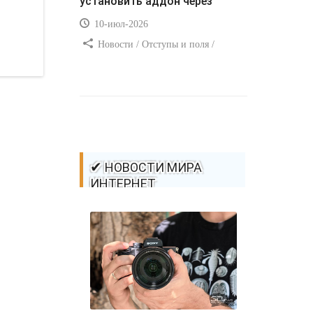
установить аддон через
10-июл-2026
Новости / Отступы и поля /
Самоучитель CSS / Преимущества
стилей / Ссылки / Сайтостроение /
Видео уроки / Добавления стилей /
Линии и рамки / Изображения /
CSS3
✔ НОВОСТИ МИРА
ИНТЕРНЕТ