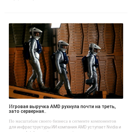
Игровая выручка AMD рухнула почти на треть,
зато серверная..
По масштабам своего бизнеса в сегменте компонентов
для инфраструктуры ИИ компания AMD уступает Nvidia и