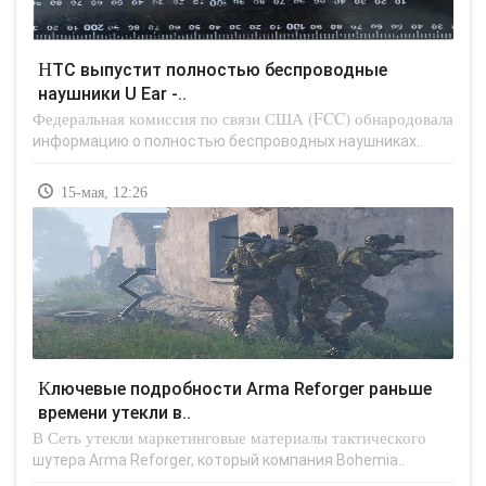
HTC выпустит полностью беспроводные
наушники U Ear -..
Федеральная комиссия по связи США (FCC) обнародовала
информацию о полностью беспроводных наушниках..
15-мая, 12:26
Ключевые подробности Arma Reforger раньше
времени утекли в..
В Сеть утекли маркетинговые материалы тактического
шутера Arma Reforger, который компания Bohemia..