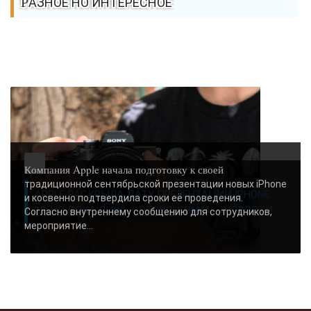
РАЗНОЕ НО ИНТЕРЕСНОЕ
Компания Apple начала подготовку к своей
традиционной сентябрьской презентации новых iPhone
APPLE РАСКРЫЛА ДАТУ ПРЕЗЕНТАЦИИ IPHONE
и косвенно подтвердила сроки её проведения.
18, НО ПОКА ЛИШЬ СОТРУДНИКАМ - «НОВОСТИ..
Согласно внутреннему сообщению для сотрудников,
мероприятие...