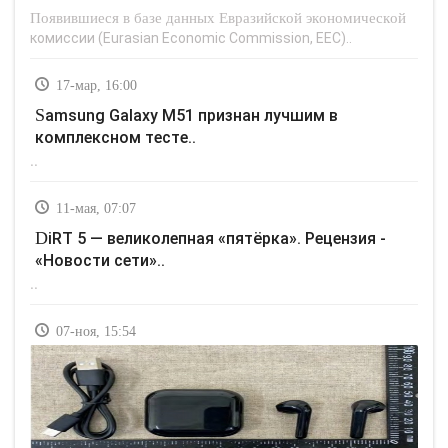
Появившиеся в базе данных Евразийской экономической
комиссии (Eurasian Economic Commission, EEC)..
17-мар, 16:00
Samsung Galaxy M51 признан лучшим в
комплексном тесте..
..
11-мая, 07:07
DiRT 5 — великолепная «пятёрка». Рецензия -
«Новости сети»..
..
07-ноя, 15:54