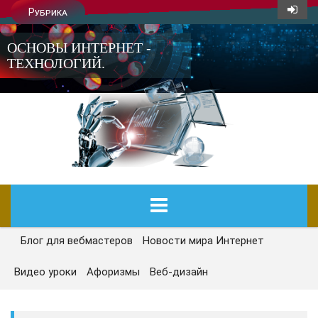
Рубрика
ОСНОВЫ ИНТЕРНЕТ -
ТЕХНОЛОГИЙ.
Блог для вебмастеров
Новости мира Интернет
ГЛАВНАЯ
Видео уроки
Афоризмы
Веб-дизайн
СЕГОДНЯ
НОВОСТИ