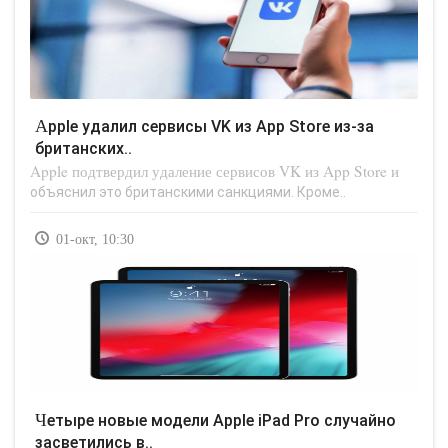
Apple удалил сервисы VK из App Store из-за
британских..
Apple подтвердил удаление сервисов VK из App Store и
объяснил это британскими санкциями. Кроме..
01-окт, 10:30
Четыре новые модели Apple iPad Pro случайно
засветились в..