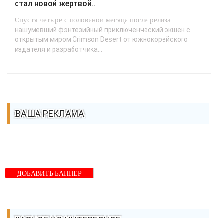
стал новой жертвой..
Спустя четыре с половиной месяца после релиза
нашумевший фэнтезийный приключенческий экшен с
открытым миром Crimson Desert от южнокорейского
издателя и разработчика...
ВАША РЕКЛАМА
ДОБАВИТЬ БАННЕР