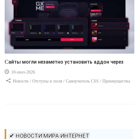
Сайты могли незаметно установить аддон через
10-июл-2026
Новости / Отступы и поля / Самоучитель CSS / Преимущества
стилей / Ссылки / Сайтостроение / Видео уроки / Добавления
стилей / Линии и рамки / Изображения / CSS3
✔ НОВОСТИ МИРА ИНТЕРНЕТ