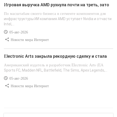
Игровая выручка AMD рухнула почти на треть, зато
По масштабам своего бизнеса в сегменте компонентов для
инфраструктуры ИИ компания AMD уступает Nvidia и отчасти
Intel,...
05-авг-2026
Новости мира Интернет
Electronic Arts закрыла рекордную сделку и стала
Американский издатель и разработчик Electronic Arts (EA
Sports FC, Madden NFL, Battlefield, The Sims, Apex Legends,...
05-авг-2026
Новости мира Интернет