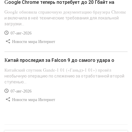
Google Chrome теперь потребует до 20 Гбайт на
Google обновила справочную документацию браузера Chrome
и включила в неё технические требования для локальной
загрузки...
07-авг-2026
Новости мира Интернет
Китай проследил за Falcon 9 до самого удара о
Китайский спутник Gande-1 01 («Ганьдэ-1 01») провёл
необычную операцию по слежению за отработанной второй
ступенью...
07-авг-2026
Новости мира Интернет