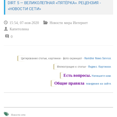
DIRT 5 — ВЕЛИКОЛЕПНАЯ «ПЯТЁРКА». РЕЦЕНЗИЯ -
«НОВОСТИ СЕТИ»
САЙТОСТРОЕНИЕ
15:54, 07-ноя-2020
Новости мира Интернет
РЕМОНТ И СОВЕТЫ
Капитолина
0
ИНТЕРНЕТ И СВЯЗЬ
УЧЕБНИК CSS
Цитирование статьи, картинки - фото скриншот -
Rambler News Service.
Иллюстрация к статье -
Яндекс. Картинки.
Есть вопросы.
Напишите нам.
Общие правила
поведения на сайте.
Новости сети