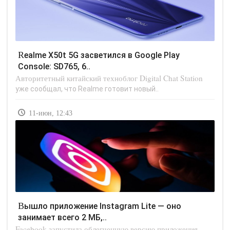
Realme X50t 5G засветился в Google Play
Console: SD765, 6..
Авторитетный китайский техноблог Digital Chat Station
уже сообщал, что Realme готовит новый..
11-июн, 12:43
Вышло приложение Instagram Lite — оно
занимает всего 2 МБ,..
Facebook запустила облегченную версию приложения