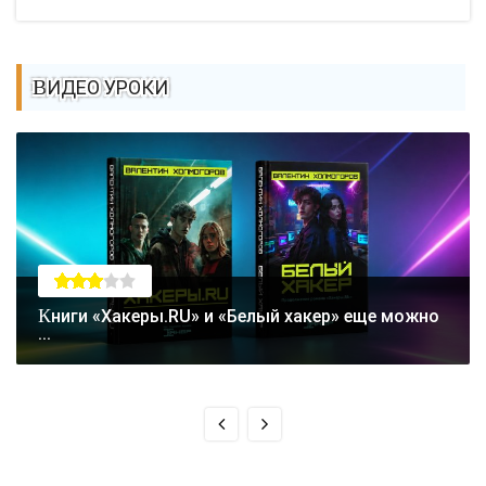
ВИДЕО УРОКИ
Книги «Хакеры.RU» и «Белый хакер» еще можно
...