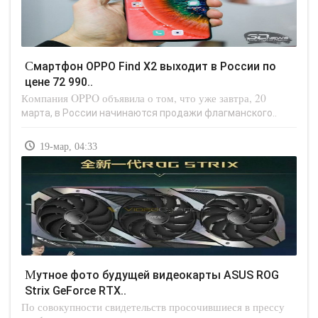
Смартфон OPPO Find X2 выходит в России по
цене 72 990..
Компания OPPO объявила о том, что уже завтра, 20
марта, в России начинаются продажи флагманского..
19-мар, 04:33
Мутное фото будущей видеокарты ASUS ROG
Strix GeForce RTX..
По совокупности свидетельств просочившиеся в прессу