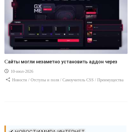
Сайты могли незаметно установить аддон через
10-июл-2026
Новости / Отступы и поля / Самоучитель CSS / Преимущества
стилей / Ссылки / Сайтостроение / Видео уроки / Добавления
стилей / Линии и рамки / Изображения / CSS3
✔ НОВОСТИ МИРА ИНТЕРНЕТ