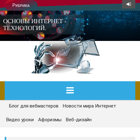
Рубрика
ОСНОВЫ ИНТЕРНЕТ -
ТЕХНОЛОГИЙ.
Блог для вебмастеров
Новости мира Интернет
ГЛАВНАЯ
Видео уроки
Афоризмы
Веб-дизайн
СЕГОДНЯ
НОВОСТИ