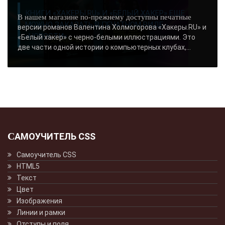
КНИГИ «ХАКЕРЫ.RU» И «БЕЛЫЙ ХАКЕР» ЕЩЕ
В нашем магазине по-прежнему доступны печатные
МОЖНО ЗАКАЗАТЬ В ПЕЧАТНОМ ВИДЕ -
версии романов Валентина Холмогорова «Хакеры.RU» и
«НОВОСТИ»..
«Белый хакер» с черно-белыми иллюстрациями. Это
две части одной истории о компьютерных клубах,...
САМОУЧИТЕЛЬ CSS
Самоучитель CSS
HTML5
Текст
Цвет
Изображения
Линии и рамки
Отступы и поля