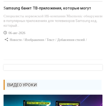
CSS
Samsung банит ТВ-приложения, которые могут
Специалисты норвежской ИБ-компании Mnemonic обнаружили
в популярных приложениях для телевизоров Samsung код,
который...
06-авг-2026
Новости / Изображения / Текст / Добавления стилей /
Преимущества стилей / Самоучитель CSS
ВИДЕО УРОКИ