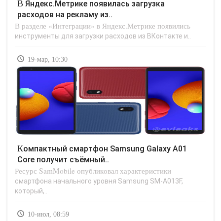
В Яндекс.Метрике появилась загрузка
расходов на рекламу из..
В разделе «Интеграции» в Яндекс.Метрике появились
инструменты для загрузки расходов из ВКонтакте и..
19-мар, 10:30
Компактный смартфон Samsung Galaxy A01
Core получит съёмный..
Ресурс SamMobile опубликовал характеристики
смартфона начального уровня Samsung SM-A013F,
который,..
10-июл, 08:59