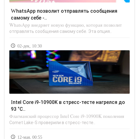
WhatsApp позволит отправлять сообщения
самому себе -..
WhatsApp внедряет новую функцию, которая позволит
отправлять сообщения самому себе. Эта опция..
02-дек, 10:30
Intel Core i9-10900K в стресс-тесте нагрелся до
93 °C..
Флагманский процессор Intel Core i9-10900K поколения
Comet Lake-S проверили в стресс-тесте..
12-мая, 00:55