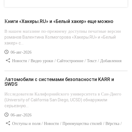
Книги «Хакеры.RU» и «Белый хакер» еще можно
В нашем магазине по-прежнему доступны печатные версии
романов Валентина Холмогорова «Хакеры.RU» и «Белый
хакер» с...
06-авг-2026
Новости / Видео уроки / Сайтостроение / Текст / Добавления
стилей
Автомобили с системами безопасности KARR и
SWDS
Исследователи Калифорнийского университета в Сан-Диего
(University of California San Diego, UCSD) обнаружили
серьезную...
06-авг-2026
Отступы и поля / Новости / Преимущества стилей / Вёрстка /
Сайтостроение / Линии и рамки / Текст / Заработок / Самоучитель