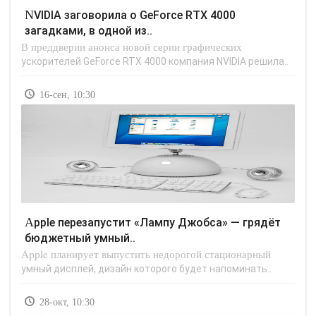
NVIDIA заговорила о GeForce RTX 4000
загадками, в одной из..
В преддверии анонса новой серии графических
ускорителей GeForce RTX 4000 компания NVIDIA решила..
16-сен, 10:30
Apple перезапустит «Лампу Джобса» — грядёт
бюджетный умный..
Apple планирует выпустить недорогой стационарный
умный дисплей, дизайн которого будет напоминать..
28-окт, 10:30