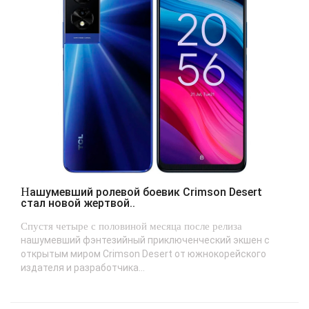
Нашумевший ролевой боевик Crimson Desert
стал новой жертвой..
Спустя четыре с половиной месяца после релиза
нашумевший фэнтезийный приключенческий экшен с
открытым миром Crimson Desert от южнокорейского
издателя и разработчика...