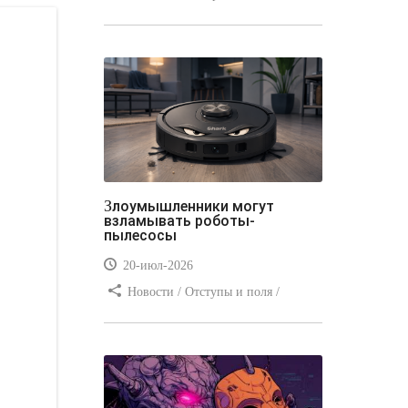
Отступы и поля / Преимущества
стилей / Линии и рамки / Заработок
/ Вёрстка / Видео уроки
Злоумышленники могут
взламывать роботы-
пылесосы
20-июл-2026
Новости / Отступы и поля /
Преимущества стилей / Заработок /
Изображения / Блог для вебмастеров
/ Текст / Цвет / Видео уроки