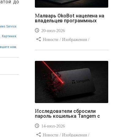
атой до
Малварь OkoBot нацелена на
владельцев программных
ews Service.
20-июл-2026
. Картинки.
Новости / Изображения /
Преимущества стилей / Добавления
ишите нам.
стилей / Типы носителей /
Самоучитель CSS / Линии и рамки /
Видео уроки / Заработок
Исследователи сбросили
пароль кошелька Tangem с
14-июл-2026
Новости / Изображения /