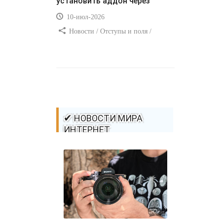
установить аддон через
10-июл-2026
Новости / Отступы и поля /
Самоучитель CSS / Преимущества
стилей / Ссылки / Сайтостроение /
Видео уроки / Добавления стилей /
Линии и рамки / Изображения /
CSS3
✔ НОВОСТИ МИРА
ИНТЕРНЕТ