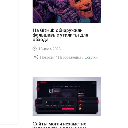
На GitHub обнаружили
фальшивые утилиты для
обхода
16-июл-2026
Новости / Изображения /
Ссылки
/ Преимущества стилей / Видео
уроки
Сайты могли незаметно