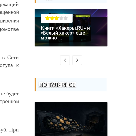
ержащий
рещённой
сширения
Книги «Хакеры.RU» и
едомстве
Крупная уязвимость в
«Белый хакер» еще
биткоин-
можно ...
Coldcard: .
 в Сети
ступа к
ПОПУЛЯРНОЕ
не будет
тренной
руб. При