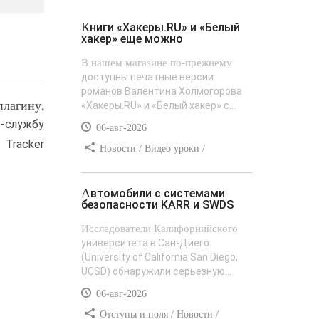
Книги «Хакеры.RU» и «Белый
хакер» еще можно
В нашем магазине по-прежнему
доступны печатные версии
романов Валентина Холмогорова
лагину,
«Хакеры.RU» и «Белый хакер» с...
-службу
06-авг-2026
 Tracker
Новости / Видео уроки /
Сайтостроение / Текст / Добавления
стилей
Автомобили с системами
безопасности KARR и SWDS
Исследователи Калифорнийского
университета в Сан-Диего
(University of California San Diego,
UCSD) обнаружили серьезную...
06-авг-2026
Отступы и поля / Новости /