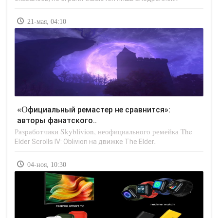
21-мая, 04:10
«Официальный ремастер не сравнится»:
авторы фанатского..
Разработчики Skyblivion, неофициального ремейка The
Elder Scrolls IV: Oblivion на движке The Elder..
04-ноя, 10:30