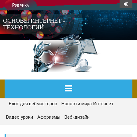
Рубрика
ОСНОВЫ ИНТЕРНЕТ -
ТЕХНОЛОГИЙ.
Блог для вебмастеров
Новости мира Интернет
ГЛАВНАЯ
Видео уроки
Афоризмы
Веб-дизайн
СЕГОДНЯ
НОВОСТИ