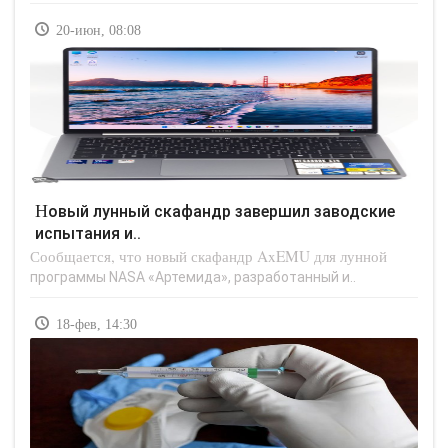
20-июн, 08:08
Новый лунный скафандр завершил заводские
испытания и..
Сообщается, что новый скафандр AxEMU для лунной
программы NASA «Артемида», разработанный и..
18-фев, 14:30