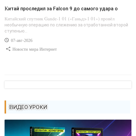
Китай проследил за Falcon 9 до самого удара о
Китайский спутник Gande-1 01 («Ганьдэ-1 01») провёл
необычную операцию по слежению за отработанной второй
ступенью...
07-авг-2026
Новости мира Интернет
ВИДЕО УРОКИ