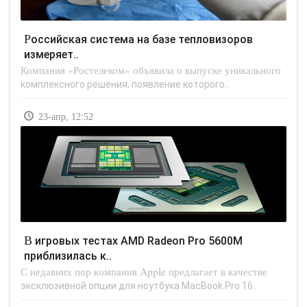
Российская система на базе тепловизоров
измеряет..
Компания «Ростелеком» объявила о выпуске уникального
комплексного решения, появление которого..
23-апр, 12:52
В игровых тестах AMD Radeon Pro 5600M
приблизилась к..
С недавних пор компания Apple предлагает в качестве
эксклюзивной опции для ноутбука MacBook Pro 16..