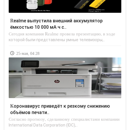
Realme выпустила внешний аккумулятор
ёмкостью 10 000 мА·ч с..
Сегодня компания Realme провела презентацию, в ходе
которой были представлены умные телевизоры,..
25-мая, 04:28
Коронавирус приведёт к резкому снижению
объёмов печати..
Согласно прогнозу, сделанному специалистами компании
International Data Corporation (IDC),..