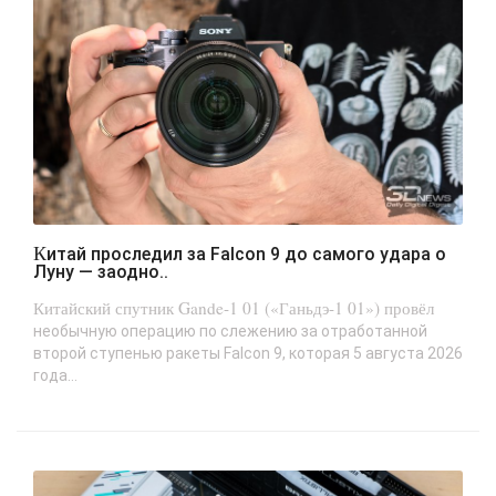
Китай проследил за Falcon 9 до самого удара о
Луну — заодно..
Китайский спутник Gande-1 01 («Ганьдэ-1 01») провёл
необычную операцию по слежению за отработанной
второй ступенью ракеты Falcon 9, которая 5 августа 2026
года...