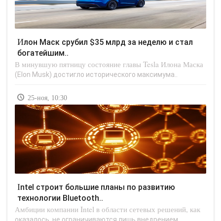
Илон Маск срубил $35 млрд за неделю и стал
богатейшим..
В минувшую пятницу состояние главы Tesla Илона Маска
(Elon Musk) достигло исторического максимума..
25-ноя, 10:30
Intel строит большие планы по развитию
технологии Bluetooth..
Амбиции компании Intel в области сетевых решений, как
оказалось, не ограничиваются лишь внедрением..