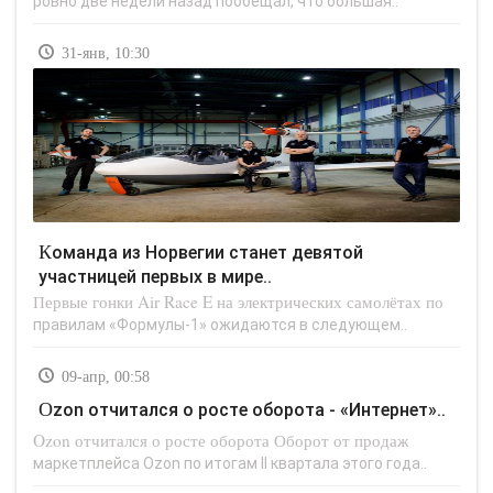
ровно две недели назад пообещал, что большая..
31-янв, 10:30
Команда из Норвегии станет девятой
участницей первых в мире..
Первые гонки Air Race E на электрических самолётах по
правилам «Формулы-1» ожидаются в следующем..
09-апр, 00:58
Ozon отчитался о росте оборота - «Интернет»..
Ozon отчитался о росте оборота Оборот от продаж
маркетплейса Ozon по итогам II квартала этого года..