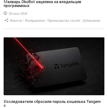
Малварь OkoBot нацелена на владельцев
программных
20-июл-2026
Новости / Изображения / Преимущества стилей / Добавления
стилей / Типы носителей / Самоучитель CSS / Линии и рамки /
Видео уроки / Заработок
Исследователи сбросили пароль кошелька Tangem
с