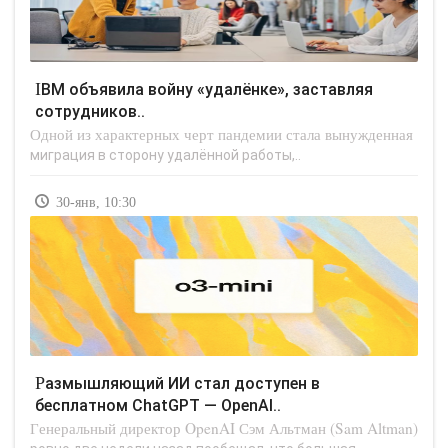
IBM объявила войну «удалёнке», заставляя
сотрудников..
Одной из характерных черт пандемии стала вынужденная
миграция в сторону удалённой работы,..
30-янв, 10:30
Размышляющий ИИ стал доступен в
бесплатном ChatGPT — OpenAI..
Генеральный директор OpenAI Сэм Альтман (Sam Altman)