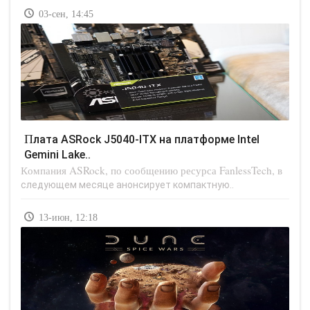
03-сен, 14:45
Плата ASRock J5040-ITX на платформе Intel
Gemini Lake..
Компания ASRock, по сообщению ресурса FanlessTech, в
следующем месяце анонсирует компактную..
13-июн, 12:18