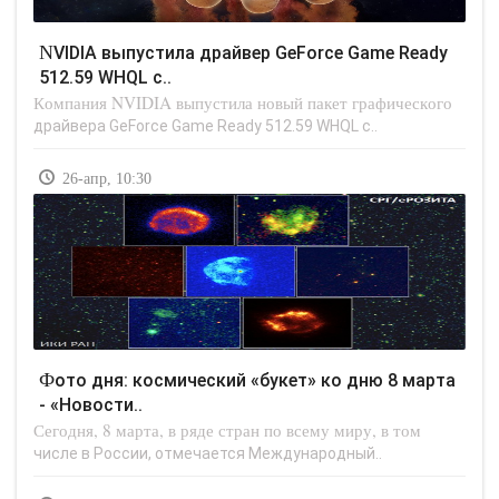
NVIDIA выпустила драйвер GeForce Game Ready
512.59 WHQL с..
Компания NVIDIA выпустила новый пакет графического
драйвера GeForce Game Ready 512.59 WHQL с..
26-апр, 10:30
Фото дня: космический «букет» ко дню 8 марта
- «Новости..
Сегодня, 8 марта, в ряде стран по всему миру, в том
числе в России, отмечается Международный..