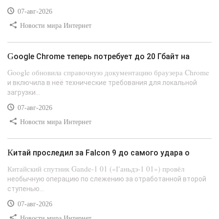
07-авг-2026
Новости мира Интернет
Google Chrome теперь потребует до 20 Гбайт на
Google обновила справочную документацию браузера Chrome
и включила в неё технические требования для локальной
загрузки...
07-авг-2026
Новости мира Интернет
Китай проследил за Falcon 9 до самого удара о
Китайский спутник Gande-1 01 («Ганьдэ-1 01») провёл
необычную операцию по слежению за отработанной второй
ступенью...
07-авг-2026
Новости мира Интернет