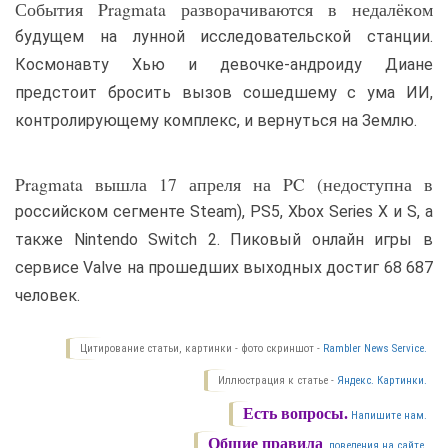
События Pragmata разворачиваются в недалёком
будущем на лунной исследовательской станции.
Космонавту Хью и девочке-андроиду Диане
предстоит бросить вызов сошедшему с ума ИИ,
контролирующему комплекс, и вернуться на Землю.
Pragmata вышла 17 апреля на PC (недоступна в
российском сегменте Steam), PS5, Xbox Series X и S, а
также Nintendo Switch 2. Пиковый онлайн игры в
сервисе Valve на прошедших выходных достиг 68 687
человек.
Цитирование статьи, картинки - фото скриншот -
Rambler News Service.
Иллюстрация к статье -
Яндекс. Картинки.
Есть вопросы.
Напишите нам.
Общие правила
поведения на сайте.