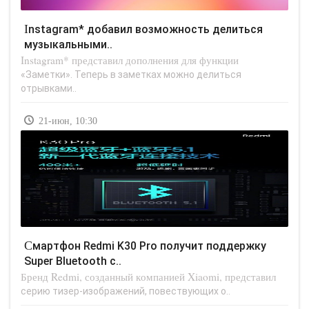
Instagram* добавил возможность делиться
музыкальными..
Instagram* представил дополнения для функции
«Заметки». Теперь в заметках можно делиться
отрывками..
21-июн, 10:30
Смартфон Redmi K30 Pro получит поддержку
Super Bluetooth с..
Бренд Redmi, созданный компанией Xiaomi, представил
серию тизер-изображений, повествующих о..