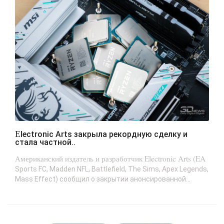
Electronic Arts закрыла рекордную сделку и
стала частной..
Американский издатель и разработчик Electronic Arts (EA
Sports FC, Madden NFL, Battlefield, The Sims, Apex Legends,
Mass Effect) сообщил о закрытии анонсированной...