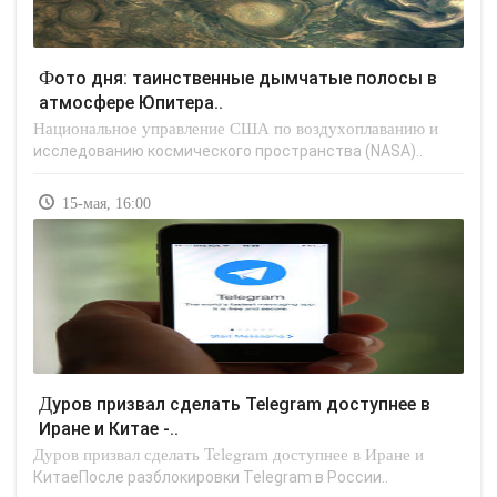
Фото дня: таинственные дымчатые полосы в
атмосфере Юпитера..
Национальное управление США по воздухоплаванию и
исследованию космического пространства (NASA)..
15-мая, 16:00
Дуров призвал сделать Telegram доступнее в
Иране и Китае -..
Дуров призвал сделать Telegram доступнее в Иране и
КитаеПосле разблокировки Telegram в России..