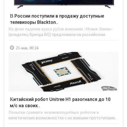
В России поступили в продажу доступные
телевизоры Blackton..
На фоне падения курса рубля компания «Новая Линия»
(владелец бренда BQ) предложила на российском..
21-мая, 00:24
Китайский робот Unitree H1 разогнался до 10
м/с на своих..
Попытки сравнять человекоподобных роботов в
кинетических возможностях с их живыми прототипами..