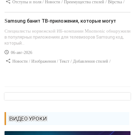
Отступы и поля / Новости / Преимущества стилей / Вёрстка /
Сайтостроение / Линии и рамки / Текст / Заработок / Самоучитель
CSS
Samsung банит ТВ-приложения, которые могут
Специалисты норвежской ИБ-компании Mnemonic обнаружили
в популярных приложениях для телевизоров Samsung код,
который...
06-авг-2026
Новости / Изображения / Текст / Добавления стилей /
Преимущества стилей / Самоучитель CSS
ВИДЕО УРОКИ