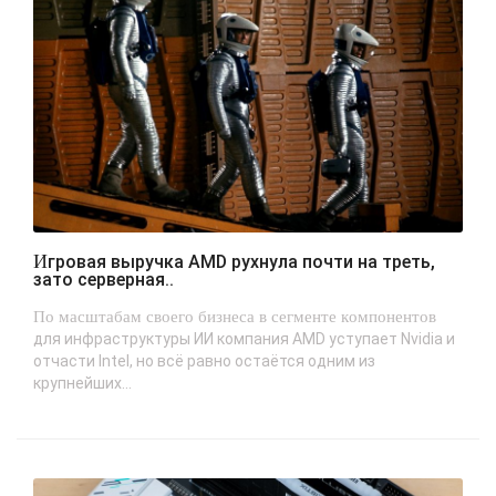
Игровая выручка AMD рухнула почти на треть,
зато серверная..
По масштабам своего бизнеса в сегменте компонентов
для инфраструктуры ИИ компания AMD уступает Nvidia и
отчасти Intel, но всё равно остаётся одним из
крупнейших...