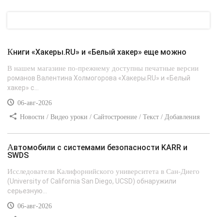
Книги «Хакеры.RU» и «Белый хакер» еще можно
В нашем магазине по-прежнему доступны печатные версии
романов Валентина Холмогорова «Хакеры.RU» и «Белый
хакер» с...
06-авг-2026
Новости / Видео уроки / Сайтостроение / Текст / Добавления
стилей
Автомобили с системами безопасности KARR и
SWDS
Исследователи Калифорнийского университета в Сан-Диего
(University of California San Diego, UCSD) обнаружили
серьезную...
06-авг-2026