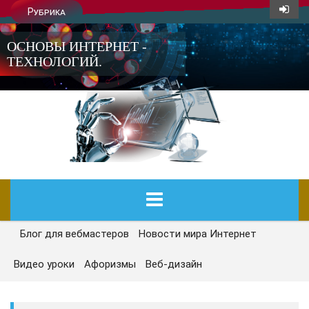
Рубрика
ОСНОВЫ ИНТЕРНЕТ -
ТЕХНОЛОГИЙ.
Блог для вебмастеров
Новости мира Интернет
ГЛАВНАЯ
Видео уроки
Афоризмы
Веб-дизайн
СЕГОДНЯ
НОВОСТИ