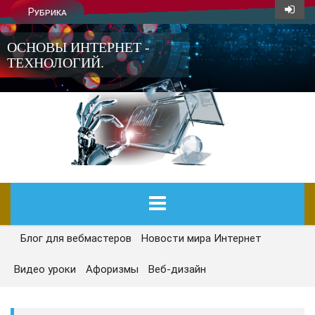
Рубрика
ОСНОВЫ ИНТЕРНЕТ -
ТЕХНОЛОГИЙ.
Блог для вебмастеров
Новости мира Интернет
ГЛАВНАЯ
Видео уроки
Афоризмы
Веб-дизайн
СЕГОДНЯ
НОВОСТИ