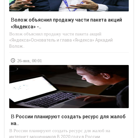
Волож объяснил продажу части пакета акций
«Яндекса» -..
Волож объяснил продажу части пакета акций
«Яндекса»Основатель и глава «Яндекса» Аркадий
Волож..
26-янв, 00:01
В России планируют создать ресурс для жалоб
на..
В России планируют создать ресурс для жалоб на
интернет-мошенников В 2020 году в России..