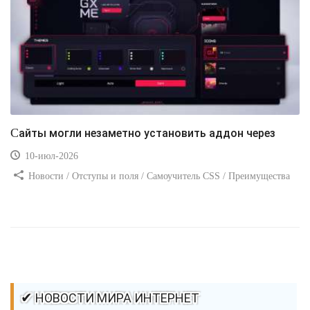
Сайты могли незаметно установить аддон через
10-июл-2026
Новости / Отступы и поля / Самоучитель CSS / Преимущества
стилей / Ссылки / Сайтостроение / Видео уроки / Добавления
стилей / Линии и рамки / Изображения / CSS3
✔ НОВОСТИ МИРА ИНТЕРНЕТ