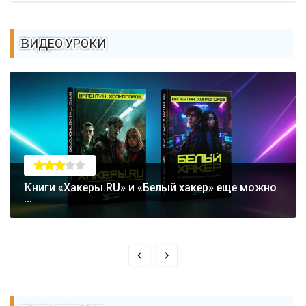
ВИДЕО УРОКИ
Книги «Хакеры.RU» и «Белый хакер» еще можно
...