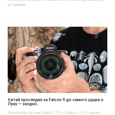
установки...
Китай проследил за Falcon 9 до самого удара о
Луну — заодно..
Китайский спутник Gande-1 01 («Ганьдэ-1 01») провёл