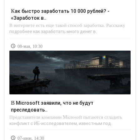
Как быстро заработать 10 000 рублей? -
«Заработок в..
В интернете есть еще такой способ заработка. Расскажу
подробнее как заработать много денег в..
08-мая, 10:30
В Microsoft заявили, что не будут
преследовать..
Представители компании Microsoft пытаются сгладить
конфликт с ИБ-исследователем, известным под..
07-июн, 14:30