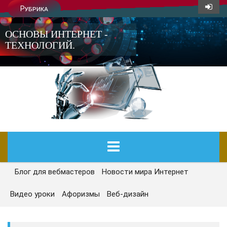
Рубрика
ОСНОВЫ ИНТЕРНЕТ -
ТЕХНОЛОГИЙ.
Блог для вебмастеров
Новости мира Интернет
ГЛАВНАЯ
Видео уроки
Афоризмы
Веб-дизайн
СЕГОДНЯ
НОВОСТИ