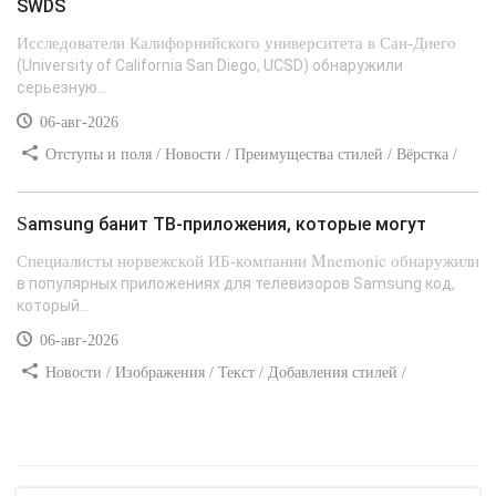
SWDS
Исследователи Калифорнийского университета в Сан-Диего
(University of California San Diego, UCSD) обнаружили
серьезную...
06-авг-2026
Отступы и поля / Новости / Преимущества стилей / Вёрстка /
Сайтостроение / Линии и рамки / Текст / Заработок / Самоучитель
CSS
Samsung банит ТВ-приложения, которые могут
Специалисты норвежской ИБ-компании Mnemonic обнаружили
в популярных приложениях для телевизоров Samsung код,
который...
06-авг-2026
Новости / Изображения / Текст / Добавления стилей /
Преимущества стилей / Самоучитель CSS