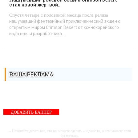
стал новой жертвой..
Спустя четыре с половиной месяца после релиза
нашумевший фэнтезийный приключенческий экшен с
открытым миром Crimson Desert от южнокорейского
издателя и разработчика...
ВАША РЕКЛАМА
ДОБАВИТЬ БАННЕР
-- Начинайте делать все, что вы можете сделать – и даже то, о чем можете хотя
бы мечтать.