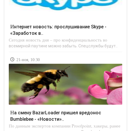
Интернет новость: прослушивание Skype -
«Заработок в..
Сегодня новость дня – про конфиденциальность во
всемирной паутине можно забыть. Спецслужбы будут..
21-ноя, 10:30
На смену BazarLoader пришел вредонос
Bumblebee - «Новости»..
По данным экспертов компании Proofpoint, хакеры, ранее