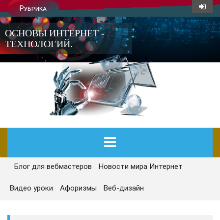
Рубрика
ОСНОВЫ ИНТЕРНЕТ -
ТЕХНОЛОГИЙ.
Блог для вебмастеров
Новости мира Интернет
ГЛАВНАЯ
Видео уроки
Афоризмы
Веб-дизайн
СЕГОДНЯ
НОВОСТИ