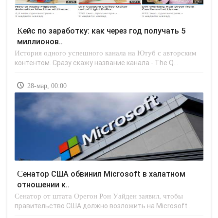
Кейс по заработку: как через год получать 5
миллионов..
История одного успешного канала на Ютуб с авторским
контентом. Сразу скажу название канала - The Q...
28-мар, 00:00
Сенатор США обвинил Microsoft в халатном
отношении к..
Сенатор от штата Орегон Рон Уайден заявил, чтобы
правительство США должно возложить на Microsoft..