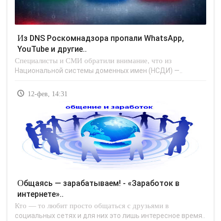
Из DNS Роскомнадзора пропали WhatsApp,
YouTube и другие..
Специалисты и СМИ обратили внимание, что из
Национальной системы доменных имен (НСДИ) —..
12-фев, 14:31
Общаясь — зарабатываем! - «Заработок в
интернете»..
Кто — то любит просто общаться с друзьями в
социальных сетях и для них это лишь интересное время..