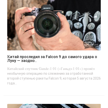
Китай проследил за Falcon 9 до самого удара о
Луну — заодно..
Китайский спутник Gande-1 01 («Ганьдэ-1 01») провёл
необычную операцию по слежению за отработанной
второй ступенью ракеты Falcon 9, которая 5 августа 2026
года...