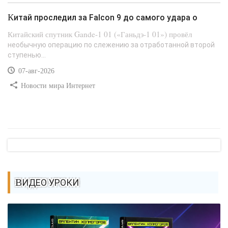
Китай проследил за Falcon 9 до самого удара о
Китайский спутник Gande-1 01 («Ганьдэ-1 01») провёл
необычную операцию по слежению за отработанной второй
ступенью...
07-авг-2026
Новости мира Интернет
ВИДЕО УРОКИ