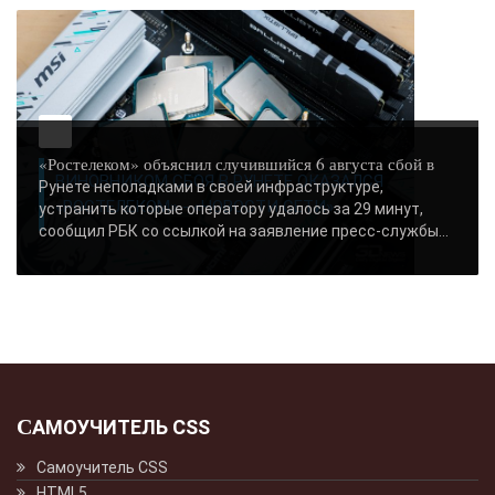
-- Люблю давать советы и очень не люблю, когда их дают мне.
«Ростелеком» объяснил случившийся 6 августа сбой в
ВИНОВНИКОМ СБОЯ В РУНЕТЕ ОКАЗАЛСЯ
Рунете неполадками в своей инфраструктуре,
«РОСТЕЛЕКОМ» - «НОВОСТИ СЕТИ»..
устранить которые оператору удалось за 29 минут,
сообщил РБК со ссылкой на заявление пресс-службы...
САМОУЧИТЕЛЬ CSS
Самоучитель CSS
HTML5