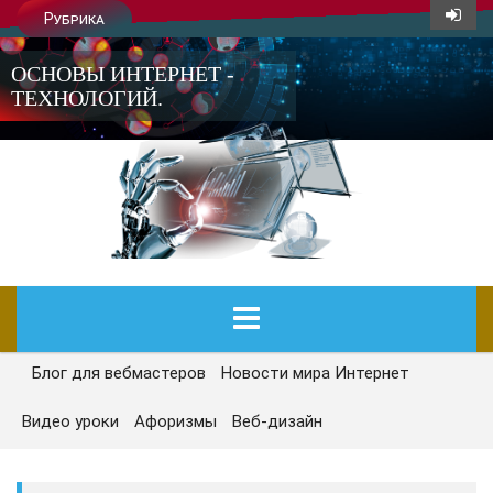
Рубрика
ОСНОВЫ ИНТЕРНЕТ -
ТЕХНОЛОГИЙ.
Блог для вебмастеров
Новости мира Интернет
ГЛАВНАЯ
Видео уроки
Афоризмы
Веб-дизайн
СЕГОДНЯ
НОВОСТИ