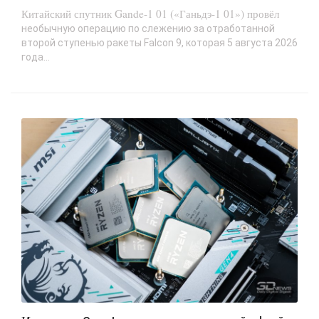
Китайский спутник Gande-1 01 («Ганьдэ-1 01») провёл
необычную операцию по слежению за отработанной
второй ступенью ракеты Falcon 9, которая 5 августа 2026
года...