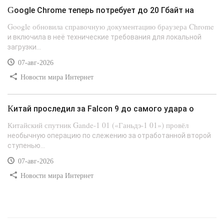
Google Chrome теперь потребует до 20 Гбайт на
Google обновила справочную документацию браузера Chrome
и включила в неё технические требования для локальной
загрузки...
07-авг-2026
Новости мира Интернет
Китай проследил за Falcon 9 до самого удара о
Китайский спутник Gande-1 01 («Ганьдэ-1 01») провёл
необычную операцию по слежению за отработанной второй
ступенью...
07-авг-2026
Новости мира Интернет