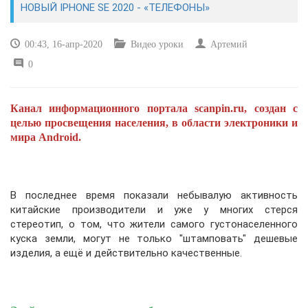
НОВЫЙ IPHONE SE 2020 - «ТЕЛЕФОНЫ»
САЙТОСТРОЕНИЕ
00:43, 16-апр-2020
Видео уроки
Артемий
0
РЕМОНТ И СОВЕТЫ
ИНТЕРНЕТ И СВЯЗЬ
Канал информационного портала scanpin.ru, создан с
целью просвещения населения, в области электроники и
УЧЕБНИК CSS
мира Android.
В последнее время показали небывалую активность
китайские производители и уже у многих стерся
стереотип, о том, что жители самого густонаселенного
куска земли, могут не только "штамповать" дешевые
изделия, а ещё и действительно качественные.