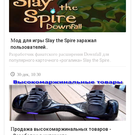
Мод для игры Slay the Spire заражал
пользователей..
Разработчик фанатского расширения Downfall для
популярного карточного «рогалика» Slay the Spire..
30-дек, 10:30
Продажа высокомаржинальных товаров -