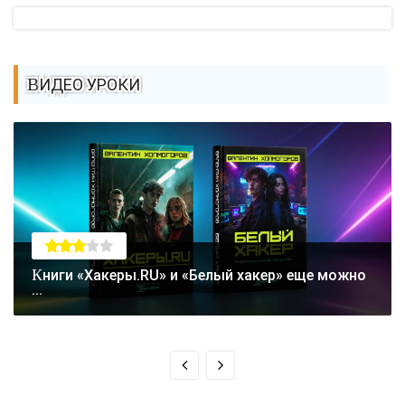
ВИДЕО УРОКИ
Книги «Хакеры.RU» и «Белый хакер» еще можно
...