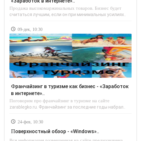
«Заработок в интернете»..
Продажа высокомаржинальных товаров. Бизнес будет
считаться лучшим, если он при минимальных усилиях..
09-дек, 10:30
Франчайзинг в туризме как бизнес - «Заработок
в интернете»..
Поговорим про франчайзинг в туризме на сайте
zarablegko.ru. Франчайзинг за последние годы набрал..
24-фев, 10:30
Поверхностный обзор - «Windows»..
Вся информация размещенная на сайте предназначена