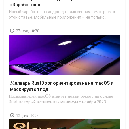
«Заработок в..
Новый заработок на андроид приложениях - смотрите в
этой статье. Мобильные приложения – не только..
27-ноя, 10:30
Малварь RustDoor ориентирована на macOS и
маскируется под..
Пользователей macOS атакует новый бэкдор на основе
Rust, который активен как минимум с ноября 2023..
13-фев, 10:30