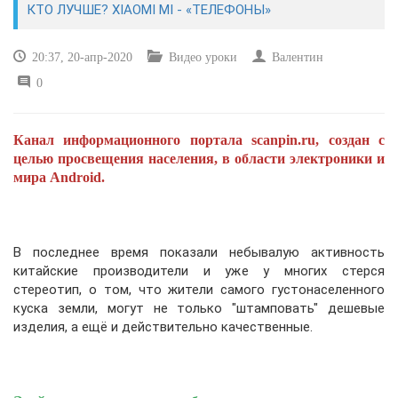
КТО ЛУЧШЕ? XIAOMI MI - «ТЕЛЕФОНЫ»
САЙТОСТРОЕНИЕ
20:37, 20-апр-2020
Видео уроки
Валентин
0
РЕМОНТ И СОВЕТЫ
ИНТЕРНЕТ И СВЯЗЬ
Канал информационного портала scanpin.ru, создан с
целью просвещения населения, в области электроники и
УЧЕБНИК CSS
мира Android.
В последнее время показали небывалую активность
китайские производители и уже у многих стерся
стереотип, о том, что жители самого густонаселенного
куска земли, могут не только "штамповать" дешевые
изделия, а ещё и действительно качественные.