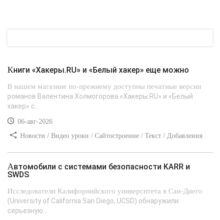
Книги «Хакеры.RU» и «Белый хакер» еще можно
В нашем магазине по-прежнему доступны печатные версии
романов Валентина Холмогорова «Хакеры.RU» и «Белый
хакер» с...
06-авг-2026
Новости / Видео уроки / Сайтостроение / Текст / Добавления
стилей
Автомобили с системами безопасности KARR и
SWDS
Исследователи Калифорнийского университета в Сан-Диего
(University of California San Diego, UCSD) обнаружили
серьезную...