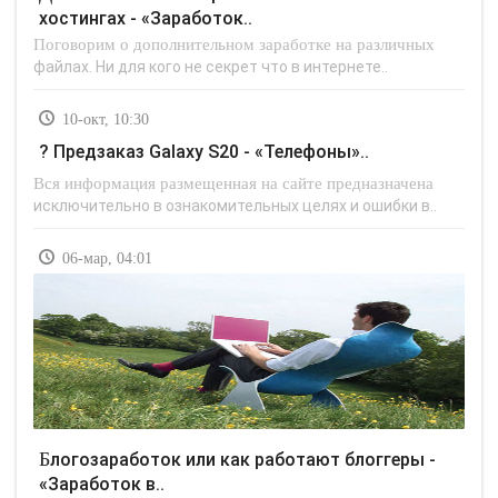
хостингах - «Заработок..
Поговорим о дополнительном заработке на различных
файлах. Ни для кого не секрет что в интернете..
10-окт, 10:30
? Предзаказ Galaxy S20 - «Телефоны»..
Вся информация размещенная на сайте предназначена
исключительно в ознакомительных целях и ошибки в..
06-мар, 04:01
Блогозаработок или как работают блоггеры -
«Заработок в..