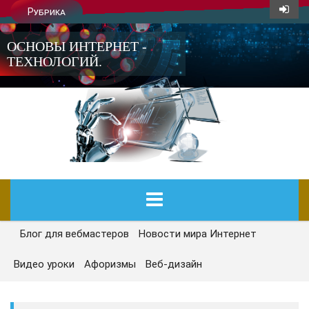
Рубрика
ОСНОВЫ ИНТЕРНЕТ -
ТЕХНОЛОГИЙ.
Блог для вебмастеров
Новости мира Интернет
ГЛАВНАЯ
Видео уроки
Афоризмы
Веб-дизайн
СЕГОДНЯ
НОВОСТИ