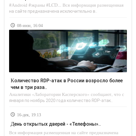
#Android #экраны #LCD... Вся информация размещенная
на сайте предназначена исключительно в..
08-июн, 16:04
Количество RDP-атак в России возросло более
чем в три раза..
Аналитики «Лаборатории Касперского» сообщают, что с
января по ноябрь 2020 года количество RDP-атак..
16-дек, 19:13
День открытых дверей - «Телефоны»..
Вся информация размещенная на сайте предназначена