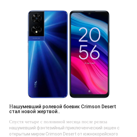
Нашумевший ролевой боевик Crimson Desert
стал новой жертвой..
Спустя четыре с половиной месяца после релиза
нашумевший фэнтезийный приключенческий экшен с
открытым миром Crimson Desert от южнокорейского