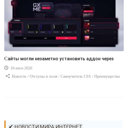
Сайты могли незаметно установить аддон через
10-июл-2026
Новости / Отступы и поля / Самоучитель CSS / Преимущества
стилей / Ссылки / Сайтостроение / Видео уроки / Добавления
стилей / Линии и рамки / Изображения / CSS3
✔ НОВОСТИ МИРА ИНТЕРНЕТ