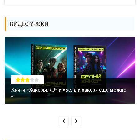
ВИДЕО УРОКИ
Книги «Хакеры.RU» и «Белый хакер» еще можно
...