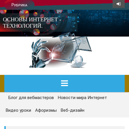
Рубрика
ОСНОВЫ ИНТЕРНЕТ -
ТЕХНОЛОГИЙ.
Блог для вебмастеров
Новости мира Интернет
ГЛАВНАЯ
Видео уроки
Афоризмы
Веб-дизайн
СЕГОДНЯ
НОВОСТИ