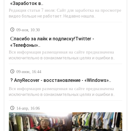
«Заработок в..
Редакция статьи 7 июля: Сайт для заработка на просмотре
видео больше не работает. Недавно нашла..
09-ноя, 10:30
Спасибо за лайк и подписку!Twitter -
«Телефоны»..
Вся информация размещенная на сайте предназначена
исключительно в ознакомительных целях и ошибки в..
09-июн, 16:44
? AnyRecover - восстановление - «Windows»..
Вся информация размещенная на сайте предназначена
исключительно в ознакомительных целях и ошибки в..
14-апр, 16:06