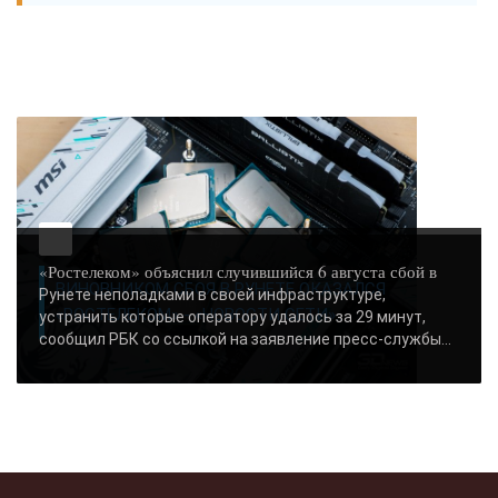
«Ростелеком» объяснил случившийся 6 августа сбой в
ВИНОВНИКОМ СБОЯ В РУНЕТЕ ОКАЗАЛСЯ
Рунете неполадками в своей инфраструктуре,
«РОСТЕЛЕКОМ» - «НОВОСТИ СЕТИ»..
устранить которые оператору удалось за 29 минут,
сообщил РБК со ссылкой на заявление пресс-службы...