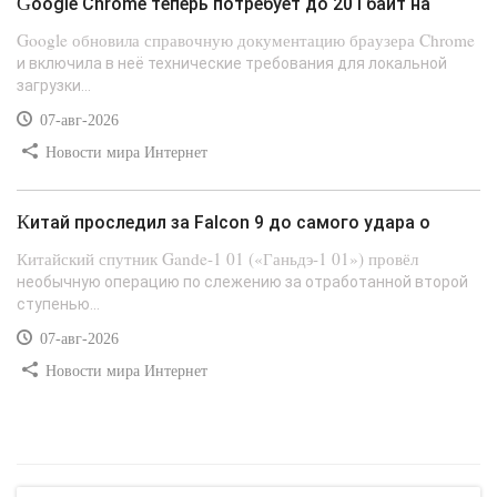
Google Chrome теперь потребует до 20 Гбайт на
Google обновила справочную документацию браузера Chrome
и включила в неё технические требования для локальной
загрузки...
07-авг-2026
Новости мира Интернет
Китай проследил за Falcon 9 до самого удара о
Китайский спутник Gande-1 01 («Ганьдэ-1 01») провёл
необычную операцию по слежению за отработанной второй
ступенью...
07-авг-2026
Новости мира Интернет