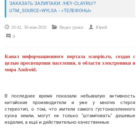
ЗАКАЗАТЬ ЗАЛИПАКИ: /HEY-CLAY.RU/?
UTM_SOURCE=WYLSA - «ТЕЛЕФОНЫ»
САЙТОСТРОЕНИЕ
20:42, 30-мая-2020
Видео уроки
Юрий
РЕМОНТ И СОВЕТЫ
0
ИНТЕРНЕТ И СВЯЗЬ
Канал информационного портала scanpin.ru, создан с
УЧЕБНИК CSS
целью просвещения населения, в области электроники и
мира Android.
В последнее время показали небывалую активность
китайские производители и уже у многих стерся
стереотип, о том, что жители самого густонаселенного
куска земли, могут не только "штамповать" дешевые
изделия, а ещё и действительно качественные.