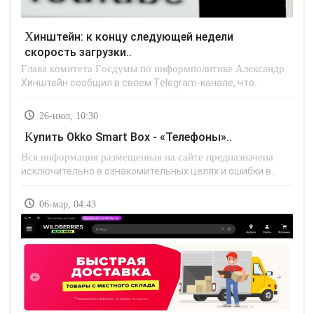
Хинштейн: к концу следующей недели
скорость загрузки..
Глава комитета Госдумы по информполитике Александр
Хинштейн сообщил в своем Telegram-канале, что..
26-июл, 10:30
Купить Okko Smart Box - «Телефоны»..
Вся информация размещенная на сайте предназначена
исключительно в ознакомительных целях и ошибки в..
06-мар, 04:43