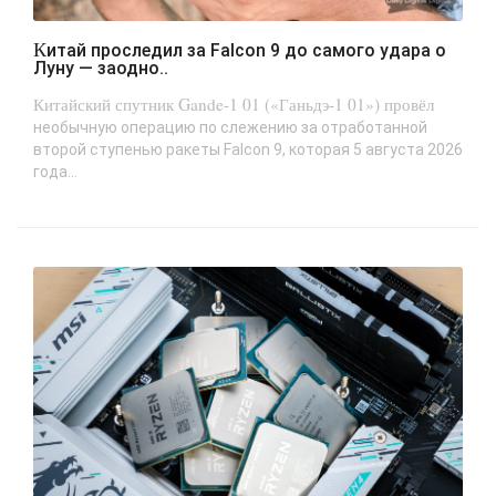
Китай проследил за Falcon 9 до самого удара о
Луну — заодно..
Китайский спутник Gande-1 01 («Ганьдэ-1 01») провёл
необычную операцию по слежению за отработанной
второй ступенью ракеты Falcon 9, которая 5 августа 2026
года...