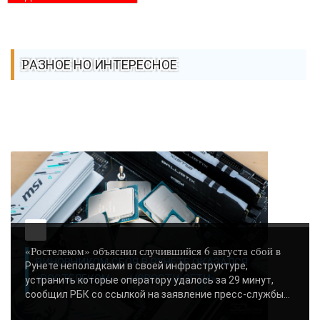
РАЗНОЕ НО ИНТЕРЕСНОЕ
«Ростелеком» объяснил случившийся 6 августа сбой в
ВИНОВНИКОМ СБОЯ В РУНЕТЕ ОКАЗАЛСЯ
Рунете неполадками в своей инфраструктуре,
«РОСТЕЛЕКОМ» - «НОВОСТИ СЕТИ»..
устранить которые оператору удалось за 29 минут,
сообщил РБК со ссылкой на заявление пресс-службы...