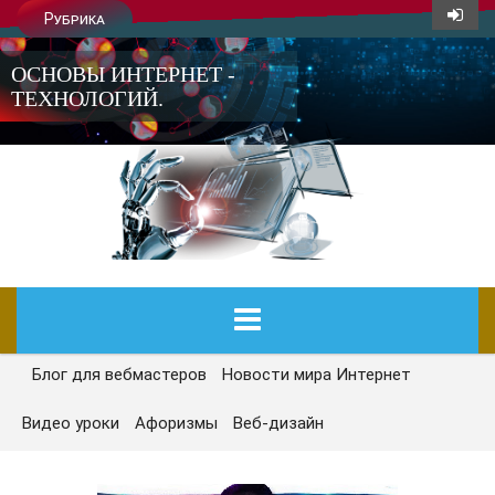
Рубрика
ОСНОВЫ ИНТЕРНЕТ -
ТЕХНОЛОГИЙ.
Блог для вебмастеров
Новости мира Интернет
ГЛАВНАЯ
Видео уроки
Афоризмы
Веб-дизайн
СЕГОДНЯ
НОВОСТИ