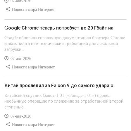
07-авг-2026
Новости мира Интернет
Google Chrome теперь потребует до 20 Гбайт на
Google обновила справочную документацию браузера Chrome
и включила в неё технические требования для локальной
загрузки...
07-авг-2026
Новости мира Интернет
Китай проследил за Falcon 9 до самого удара о
Китайский спутник Gande-1 01 («Ганьдэ-1 01») провёл
необычную операцию по слежению за отработанной второй
ступенью...
07-авг-2026
Новости мира Интернет