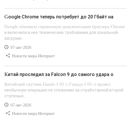
Google Chrome теперь потребует до 20 Гбайт на
Google обновила справочную документацию браузера Chrome
и включила в неё технические требования для локальной
загрузки...
07-авг-2026
Новости мира Интернет
Китай проследил за Falcon 9 до самого удара о
Китайский спутник Gande-1 01 («Ганьдэ-1 01») провёл
необычную операцию по слежению за отработанной второй
ступенью...
07-авг-2026
Новости мира Интернет