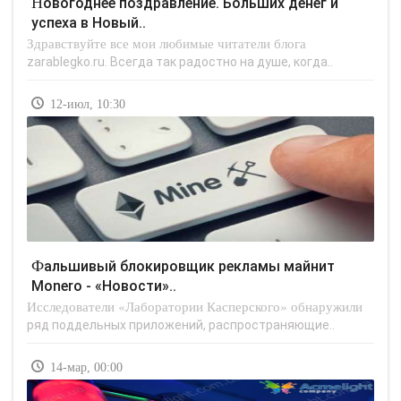
Новогоднее поздравление. Больших денег и
успеха в Новый..
Здравствуйте все мои любимые читатели блога
zarablegko.ru. Всегда так радостно на душе, когда..
12-июл, 10:30
Фальшивый блокировщик рекламы майнит
Monero - «Новости»..
Исследователи «Лаборатории Касперского» обнаружили
ряд поддельных приложений, распространяющие..
14-мар, 00:00