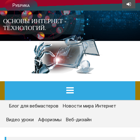
Рубрика
ОСНОВЫ ИНТЕРНЕТ -
ТЕХНОЛОГИЙ.
Блог для вебмастеров
Новости мира Интернет
ГЛАВНАЯ
Видео уроки
Афоризмы
Веб-дизайн
СЕГОДНЯ
НОВОСТИ