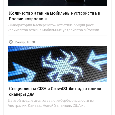
Количество атак на мобильные устройства в
России возросло в..
«Лаборатория Касперского» отметила общий рост
количества атак на мобильные устройства в России...
25-апр, 10:30
Специалисты CISA и CrowdStrike подготовили
сканеры для..
На этой неделе агентства по кибербезопасности из
Австралии, Канады, Новой Зеландии, США и..