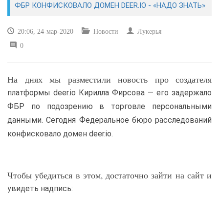
ФБР КОНФИСКОВАЛО ДОМЕН DEER.IO - «НАДО ЗНАТЬ»
САЙТОСТРОЕНИЕ
20:06, 24-мар-2020
Новости
Лукерья
0
РЕМОНТ И СОВЕТЫ
ИНТЕРНЕТ И СВЯЗЬ
На днях мы разместили новость про создателя
платформы deer.io Кирилла Фирсова — его задержало
УЧЕБНИК CSS
ФБР по подозрению в торговле персональными
данными. Сегодня Федеральное бюро расследований
конфисковало домен deer.io.
Чтобы убедиться в этом, достаточно зайти на сайт и
увидеть надпись: