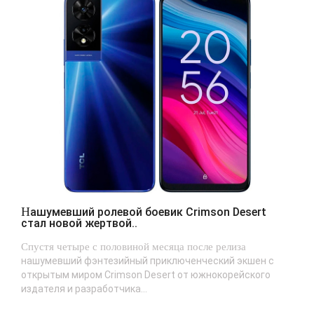
Нашумевший ролевой боевик Crimson Desert
стал новой жертвой..
Спустя четыре с половиной месяца после релиза
нашумевший фэнтезийный приключенческий экшен с
открытым миром Crimson Desert от южнокорейского
издателя и разработчика...