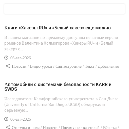
Книги «Хакеры.RU» и «Белый хакер» еще можно
В нашем магазине по-прежнему доступны печатные версии
романов Валентина Холмогорова «Хакеры.RU» и «Белый
хакер» с...
06-авг-2026
Новости / Видео уроки / Сайтостроение / Текст / Добавления
стилей
Автомобили с системами безопасности KARR и
SWDS
Исследователи Калифорнийского университета в Сан-Диего
(University of California San Diego, UCSD) обнаружили
серьезную...
06-авг-2026
Отступы и поля / Новости / Преимущества стилей / Вёрстка /