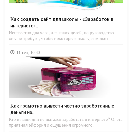
Как создать сайт для школы - «Заработок в
интернете»..
Неизвестно для чего, для каких целей, но руководство
свыше требует, чтобы некоторые школы, а, может..
11-сен, 10:30
Как грамотно вывести честно заработанные
деньги из..
Кто в наши дни не пытался заработать в интернете? О, эта
приятная эйфория и ощущения огромного..