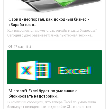
Свой видеопортал, как доходный бизнес -
«Заработок в..
Как видеопортал может стать онлайн малым бизнесом?
Сегодня бурно развивается компьютерная техника...
27-мая, 11:41
Microsoft Excel будет по умолчанию
блокировать надстройки..
В компании сообщили, что теперь Excel по умолчанию
блокирует ненадежные надстройки XLL в клиентах..