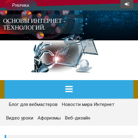
Рубрика
ОСНОВЫ ИНТЕРНЕТ -
ТЕХНОЛОГИЙ.
Блог для вебмастеров
Новости мира Интернет
ГЛАВНАЯ
Видео уроки
Афоризмы
Веб-дизайн
СЕГОДНЯ
НОВОСТИ