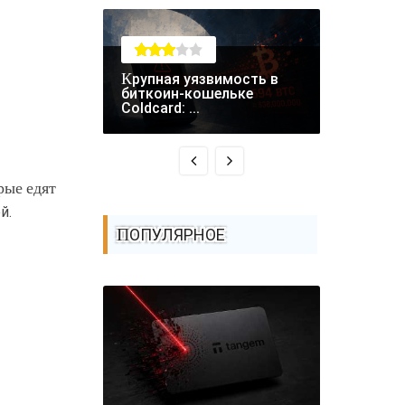
Крупная уязвимость в
RCE-уязвимость в
биткоин-кошельке
Fastjson 
Coldcard: ...
атаках - ..
рые едят
й.
ПОПУЛЯРНОЕ