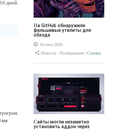
10 дней.
На GitHub обнаружили
фальшивые утилиты для
обхода
16-июл-2026
Новости / Изображения /
Ссылки
/ Преимущества стилей / Видео
уроки
раграм,
там.
Сайты могли незаметно
установить аддон через