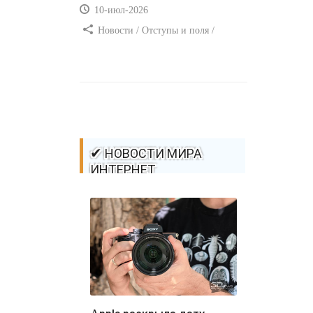
10-июл-2026
Новости / Отступы и поля /
Самоучитель CSS / Преимущества
стилей / Ссылки / Сайтостроение /
Видео уроки / Добавления стилей /
Линии и рамки / Изображения /
CSS3
✔ НОВОСТИ МИРА
ИНТЕРНЕТ