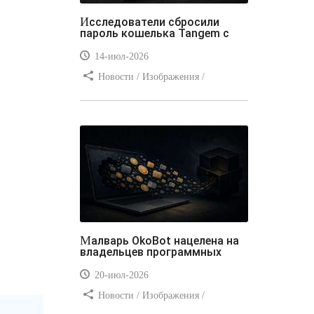
Исследователи сбросили
пароль кошелька Tangem с
14-июл-2026
Новости / Изображения /
Отступы и поля / Преимущества
стилей / Линии и рамки / Заработок
/ Вёрстка / Видео уроки
Малварь OkoBot нацелена на
владельцев программных
20-июл-2026
Новости / Изображения /
Преимущества стилей / Добавления