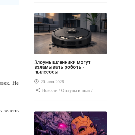
стилей / Типы носителей /
Самоучитель CSS / Линии и рамки /
Видео уроки / Заработок
Злоумышленники могут
взламывать роботы-
пылесосы
овек. Не
20-июл-2026
Новости / Отступы и поля /
Преимущества стилей / Заработок /
Изображения / Блог для вебмастеров
ь зелень
/ Текст / Цвет / Видео уроки