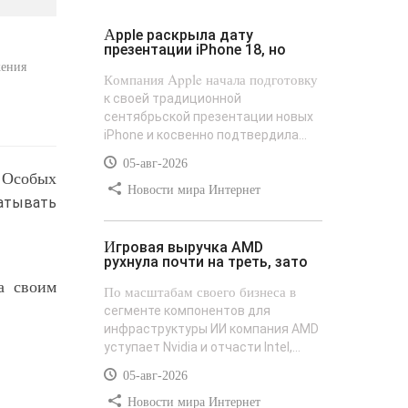
Apple раскрыла дату
презентации iPhone 18, но
жения
Компания Apple начала подготовку
к своей традиционной
сентябрьской презентации новых
iPhone и косвенно подтвердила...
05-авг-2026
 Особых
Новости мира Интернет
батывать
Игровая выручка AMD
рухнула почти на треть, зато
а своим
По масштабам своего бизнеса в
сегменте компонентов для
инфраструктуры ИИ компания AMD
уступает Nvidia и отчасти Intel,...
05-авг-2026
Новости мира Интернет