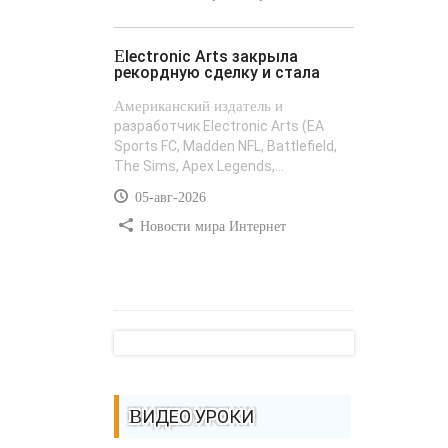
Electronic Arts закрыла
рекордную сделку и стала
Американский издатель и
разработчик Electronic Arts (EA
Sports FC, Madden NFL, Battlefield,
The Sims, Apex Legends,...
05-авг-2026
Новости мира Интернет
ВИДЕО УРОКИ