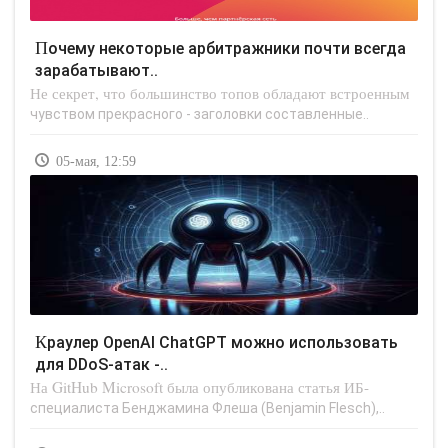
Почему некоторые арбитражники почти всегда
зарабатывают..
Не секрет, что большинство топов обладают встроенным
чувством прекрасного - заголовки составленные..
05-мая, 12:59
Краулер OpenAI ChatGPT можно использовать
для DDoS-атак -..
На GitHub Microsoft была опубликована статья ИБ-
специалиста Бенджамина Флеша (Benjamin Flesch),..