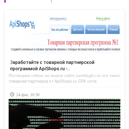
Заработайте с товарной партнерской
программой ApiShops.ru -..
Поговорим сейчас на нашем сайте zarablegko.ru что такое
товарная партнерка от ApiShops.ru. СРА-сети..
24-фев, 10:30