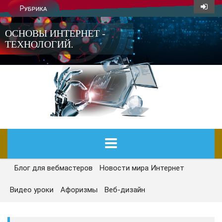
Рубрика
ОСНОВЫ ИНТЕРНЕТ -
ТЕХНОЛОГИЙ.
Блог для вебмастеров
Новости мира Интернет
ГЛАВНАЯ
Видео уроки
Афоризмы
Веб-дизайн
СЕГОДНЯ
НОВОСТИ