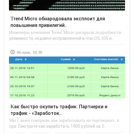
Trend Micro обнародовала эксплоит для
повышения привилегий..
Инженеры компании Trend Micro раскрыли подробности
уязвимости, недавно исправленной в macOS, iOS и..
06-июн, 10:30
Как быстро окупить трафик. Партнерки и
трафик - «Заработок..
Мы с вами говорили, как зарабатывать на партнерках, в
cpa. Смотрите как заработать 1900 рублей за 3..