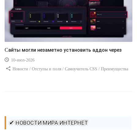
Сайты могли незаметно установить аддон через
10-июл-2026
Новости / Отступы и поля / Самоучитель CSS / Преимущества
стилей / Ссылки / Сайтостроение / Видео уроки / Добавления
стилей / Линии и рамки / Изображения / CSS3
✔ НОВОСТИ МИРА ИНТЕРНЕТ