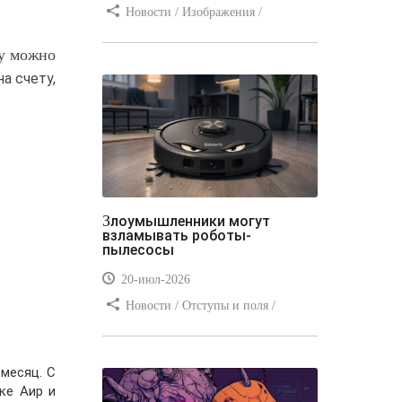
Новости / Изображения /
Отступы и поля / Преимущества
ту можно
стилей / Линии и рамки / Заработок
/ Вёрстка / Видео уроки
а счету,
Злоумышленники могут
взламывать роботы-
пылесосы
20-июл-2026
Новости / Отступы и поля /
Преимущества стилей / Заработок /
Изображения / Блог для вебмастеров
/ Текст / Цвет / Видео уроки
месяц. С
ке Аир и