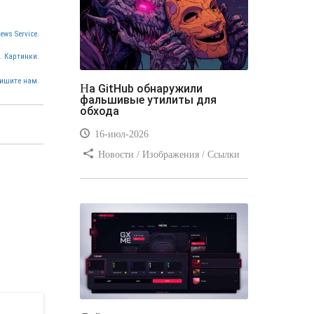
ews Service.
. Картинки.
ишите нам.
На GitHub обнаружили
фальшивые утилиты для
обхода
16-июл-2026
Новости / Изображения / Ссылки
/ Преимущества стилей / Видео
уроки