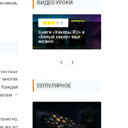
ВИДЕО УРОКИ
исчиков,
Книги «Хакеры.RU» и
Крупная уязвимость в
«Белый хакер» еще
биткоин-
можно ...
Coldcard: .
атистике
т многих
ПОПУЛЯРНОЕ
. Каждая
затем –
понятно,
ам же во