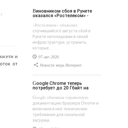
Виновником сбоя в Рунете
 /
оказался «Ростелеком» -
«Ростелеком» объяснил
случившийся 6 августа сбой в
Рунете неполадками в своей
инфраструктуре, устранить
которые...
иасети и
07-авг-2026
оток от
Новости мира Интернет
Google Chrome теперь
потребует до 20 Гбайт на
Google обновила справочную
документацию браузера Chrome и
включила в неё технические
требования для локальной
загрузки...