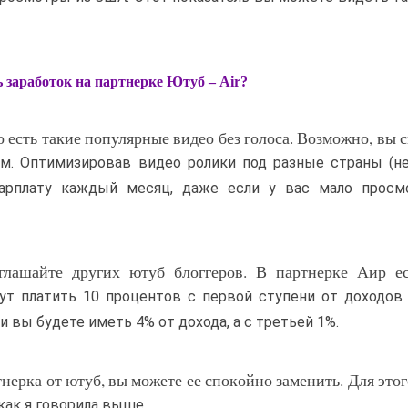
 заработок на партнерке Ютуб – Air?
о есть такие популярные видео без голоса. Возможно, вы 
нем. Оптимизировав видео ролики под разные страны (н
арплату каждый месяц, даже если у вас мало просм
глашайте других ютуб блоггеров. В партнерке Аир ес
дут платить 10 процентов с первой ступени от доходов
 вы будете иметь 4% от дохода, а с третьей 1%.
тнерка от ютуб, вы можете ее спокойно заменить. Для это
 как я говорила выше.