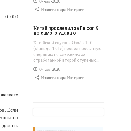
07-авг-2026
Новости мира Интернет
 10 000
Китай проследил за Falcon 9
до самого удара о
Китайский спутник Gande-1 01
(«Ганьдэ-1 01») провёл необычную
операцию по слежению за
отработанной второй ступенью...
07-авг-2026
Новости мира Интернет
 желаете
ов. Если
руппы по
 давать