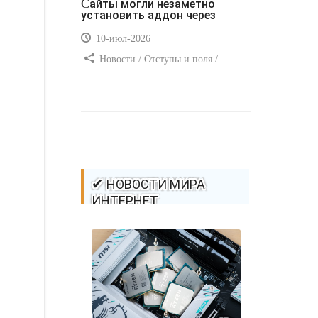
Сайты могли незаметно
установить аддон через
10-июл-2026
Новости / Отступы и поля /
Самоучитель CSS / Преимущества
стилей / Ссылки / Сайтостроение /
Видео уроки / Добавления стилей /
Линии и рамки / Изображения /
CSS3
✔ НОВОСТИ МИРА
ИНТЕРНЕТ