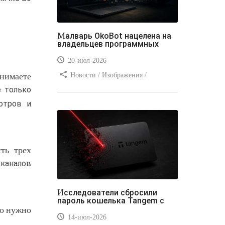
Малварь OkoBot нацелена на
владельцев программных
20-июл-2026
снимаете
Новости / Изображения /
Преимущества стилей / Добавления
е только
стилей / Типы носителей /
отров и
Самоучитель CSS / Линии и рамки /
Видео уроки / Заработок
ть трех
 каналов
Исследователи сбросили
пароль кошелька Tangem с
го нужно
14-июл-2026