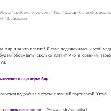
ёрстка / Заработок / Видео уроки / Текст /
Ссылки
/ Статьи об афоризмах
лей / Изображения
а Аир и за что платит? Я сама подключилась к этой мед
 будем обсуждать сколько платит Аир и сравним зараб
ir.
ключение к партнерке Аир
омиться подробнее в статье с лучшей партнеркой Ютуб.
ке
: https://www.air.io/r/ametist1
для подключения