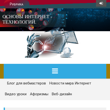
Рубрика
ОСНОВЫ ИНТЕРНЕТ -
ТЕХНОЛОГИЙ.
Блог для вебмастеров
Новости мира Интернет
ГЛАВНАЯ
Видео уроки
Афоризмы
Веб-дизайн
СЕГОДНЯ
НОВОСТИ