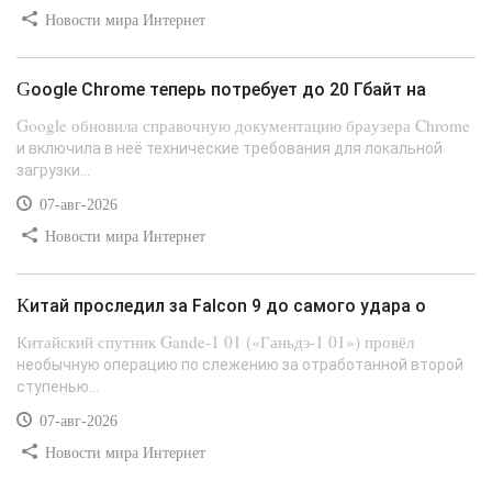
Новости мира Интернет
Google Chrome теперь потребует до 20 Гбайт на
Google обновила справочную документацию браузера Chrome
и включила в неё технические требования для локальной
загрузки...
07-авг-2026
Новости мира Интернет
Китай проследил за Falcon 9 до самого удара о
Китайский спутник Gande-1 01 («Ганьдэ-1 01») провёл
необычную операцию по слежению за отработанной второй
ступенью...
07-авг-2026
Новости мира Интернет