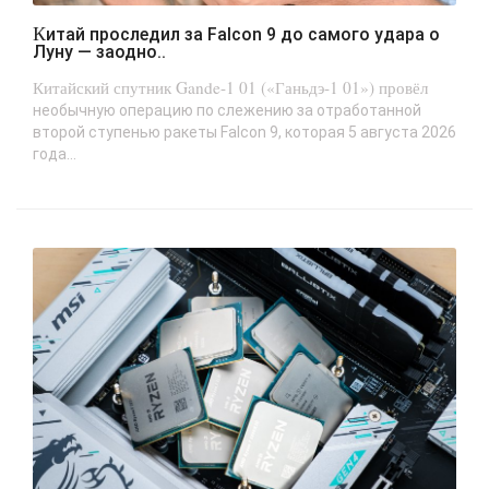
Китай проследил за Falcon 9 до самого удара о
Луну — заодно..
Китайский спутник Gande-1 01 («Ганьдэ-1 01») провёл
необычную операцию по слежению за отработанной
второй ступенью ракеты Falcon 9, которая 5 августа 2026
года...