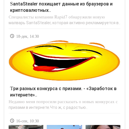
SantaStealer похищает данные из браузеров и
криптовалютных..
Специалисты компании Rapid7 обнаружили новую
малварь SantaStealer, которая активно рекламируется в..
18-дек, 14:30
Три разных конкурса с призами. - «Заработок в
интернете»..
Недавно меня попросили рассказать о новых конкурсах с
призами в интернете.Что ж, с радостью..
16-сен, 10:30