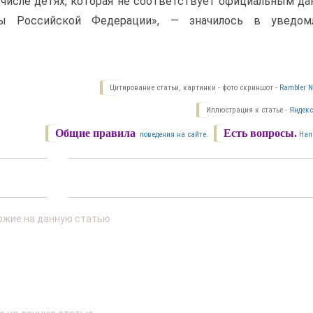
 числе детях, которая не соответствует официальным да
ы Российской Федерации», — значилось в уведом
Цитирование статьи, картинки - фото скриншот -
Rambler N
Иллюстрация к статье -
Яндекс
Общие правила
Есть вопросы.
поведения на сайте.
Нап