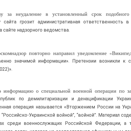
тву за неудаление в установленный срок подобного
у сайта грозит административная ответственность в
на сайте надзорного ведомства.
Роскомнадзор повторно направил уведомление «Викип
венно значимой информации». Претензии возникли к с
022)».
ю информацию о специальной военной операции по з
публик по демилитаризации и денацификации Украи
енная операция называется «Вторжением России на Укра
 “Российско-Украинской войной”, “войной”. Материал со
ах среди военнослужащих Российской Федерации, а 