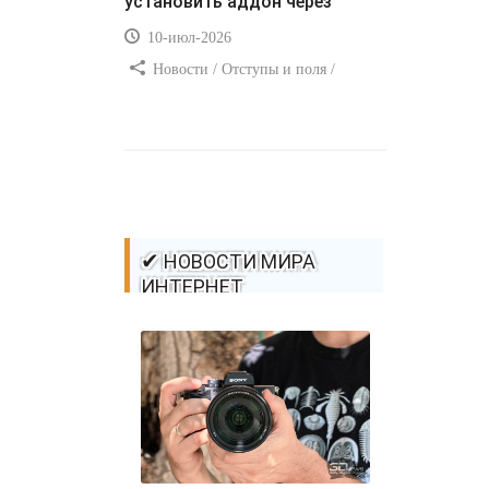
установить аддон через
10-июл-2026
Новости / Отступы и поля /
Самоучитель CSS / Преимущества
стилей / Ссылки / Сайтостроение /
Видео уроки / Добавления стилей /
Линии и рамки / Изображения /
CSS3
✔ НОВОСТИ МИРА
ИНТЕРНЕТ