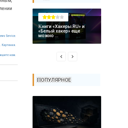
нным,
лении
Книги «Хакеры.RU» и
Крупная уязвимость в
«Белый хакер» еще
биткоин-
можно ...
ews Service.
Coldcard: .
. Картинки.
ишите нам.
ПОПУЛЯРНОЕ