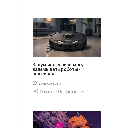
Отступы и поля / Преимущества
стилей / Линии и рамки / Заработок
/ Вёрстка / Видео уроки
Злоумышленники могут
взламывать роботы-
пылесосы
20-июл-2026
Новости / Отступы и поля /
Преимущества стилей / Заработок /
Изображения / Блог для вебмастеров
/ Текст / Цвет / Видео уроки