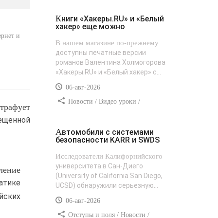
Книги «Хакеры.RU» и «Белый
хакер» еще можно
ернет и
В нашем магазине по-прежнему
доступны печатные версии
романов Валентина Холмогорова
«Хакеры.RU» и «Белый хакер» с...
06-авг-2026
Новости / Видео уроки /
трафует
Сайтостроение / Текст / Добавления
ещенной
стилей
Автомобили с системами
безопасности KARR и SWDS
Исследователи Калифорнийского
университета в Сан-Диего
ление
(University of California San Diego,
атике
UCSD) обнаружили серьезную...
йских
06-авг-2026
Отступы и поля / Новости /