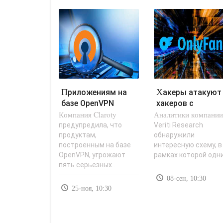
Приложениям на
Хакеры атакуют
базе OpenVPN
хакеров с
Компания Claroty
угрожают
Аналитики компани
помощью
серьезные
инструмента для
предупредила, что
Veriti Research
продуктам,
обнаружили
уязвимости -..
угона..
построенным на базе
интересную схему, в
OpenVPN, угрожают
рамках которой одни
пять серьезных..
08-сен, 10:30
25-ноя, 10:30