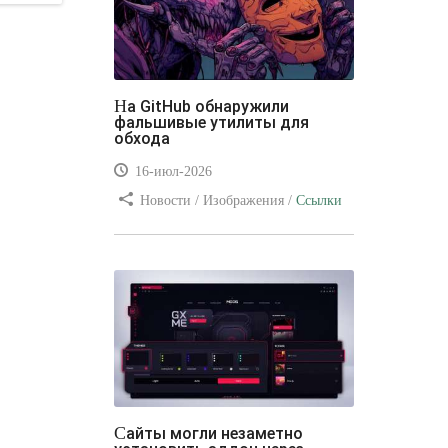
На GitHub обнаружили
фальшивые утилиты для
обхода
16-июл-2026
Новости / Изображения /
Ссылки
/ Преимущества стилей / Видео
уроки
Сайты могли незаметно