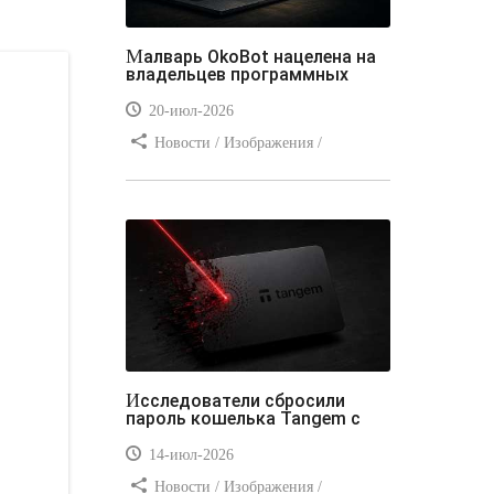
Малварь OkoBot нацелена на
владельцев программных
20-июл-2026
Новости / Изображения /
Преимущества стилей / Добавления
стилей / Типы носителей /
Самоучитель CSS / Линии и рамки /
Видео уроки / Заработок
Исследователи сбросили
пароль кошелька Tangem с
14-июл-2026
Новости / Изображения /