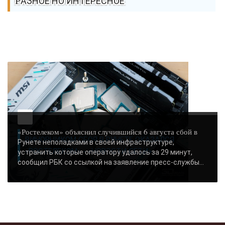
РАЗНОЕ НО ИНТЕРЕСНОЕ
«Ростелеком» объяснил случившийся 6 августа сбой в
ВИНОВНИКОМ СБОЯ В РУНЕТЕ ОКАЗАЛСЯ
Рунете неполадками в своей инфраструктуре,
«РОСТЕЛЕКОМ» - «НОВОСТИ СЕТИ»..
устранить которые оператору удалось за 29 минут,
сообщил РБК со ссылкой на заявление пресс-службы...