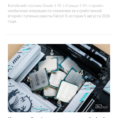
Китайский спутник Gande-1 01 («Ганьдэ-1 01») провёл
необычную операцию по слежению за отработанной
второй ступенью ракеты Falcon 9, которая 5 августа 2026
года...