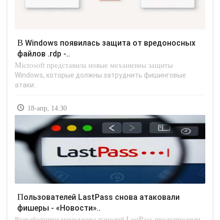
В Windows появилась защита от вредоносных
файлов .rdp -..
Microsoft представила новые механизмы защиты
Windows, которые должны затруднить фишинговые
атаки..
18-апр, 14:30
Пользователей LastPass снова атаковали
фишеры - «Новости»..
Разработчики менеджера паролей LastPass предупредили