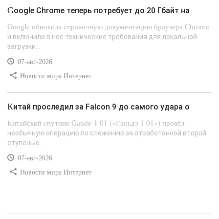
Google Chrome теперь потребует до 20 Гбайт на
Google обновила справочную документацию браузера Chrome
и включила в неё технические требования для локальной
загрузки...
07-авг-2026
Новости мира Интернет
Китай проследил за Falcon 9 до самого удара о
Китайский спутник Gande-1 01 («Ганьдэ-1 01») провёл
необычную операцию по слежению за отработанной второй
ступенью...
07-авг-2026
Новости мира Интернет