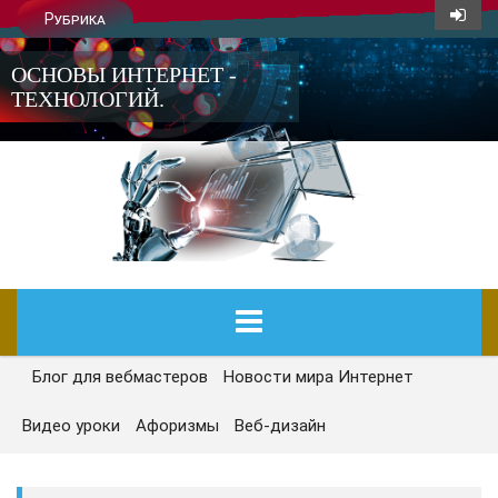
Рубрика
ОСНОВЫ ИНТЕРНЕТ -
ТЕХНОЛОГИЙ.
Блог для вебмастеров
Новости мира Интернет
ГЛАВНАЯ
Видео уроки
Афоризмы
Веб-дизайн
СЕГОДНЯ
НОВОСТИ