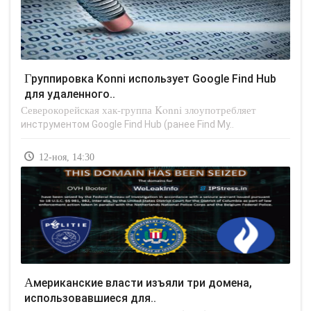
Группировка Konni использует Google Find Hub
для удаленного..
Северокорейская хак-группа Konni злоупотребляет
инструментом Google Find Hub (ранее Find My..
12-ноя, 14:30
Американские власти изъяли три домена,
использовавшиеся для..