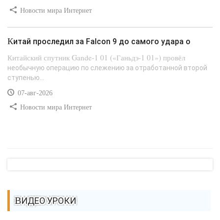
Новости мира Интернет
Китай проследил за Falcon 9 до самого удара о
Китайский спутник Gande-1 01 («Ганьдэ-1 01») провёл
необычную операцию по слежению за отработанной второй
ступенью...
07-авг-2026
Новости мира Интернет
ВИДЕО УРОКИ