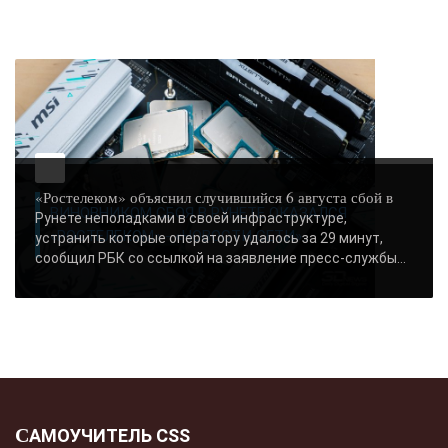
-- Лучшее, что можно сделать с хорошим советом, это пропустить его мимо
ушей. Он никогда не бывает полезен никому, кроме того, кто его дал.
-- Люблю давать советы и очень не люблю, когда их дают мне.
«Ростелеком» объяснил случившийся 6 августа сбой в
ВИНОВНИКОМ СБОЯ В РУНЕТЕ ОКАЗАЛСЯ
Рунете неполадками в своей инфраструктуре,
«РОСТЕЛЕКОМ» - «НОВОСТИ СЕТИ»..
устранить которые оператору удалось за 29 минут,
сообщил РБК со ссылкой на заявление пресс-службы...
САМОУЧИТЕЛЬ CSS