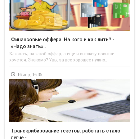
Финансовые оффера. На кого и как лить? -
«Надо знать»..
Как лить, на какой оффер, а еще и выплату повыше
хочется. Знакомо? Увы, за все хорошее нужно..
16-апр, 16:35
Транскрибирование текстов: работать стало
легче -..