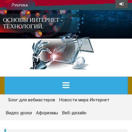
Рубрика
ОСНОВЫ ИНТЕРНЕТ -
ТЕХНОЛОГИЙ.
Блог для вебмастеров
Новости мира Интернет
ГЛАВНАЯ
Видео уроки
Афоризмы
Веб-дизайн
СЕГОДНЯ
НОВОСТИ