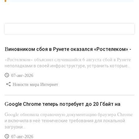
Виновником сбоя в Рунете оказался «Ростелеком» -
«Ростелеком» объяснил случившийся 6 августа сбой в Рунете
неполадками в своей инфраструктуре, устранить которые...
07-авг-2026
Новости мира Интернет
Google Chrome теперь потребует до 20 Гбайт на
Google обновила справочную документацию браузера Chrome
и включила в неё технические требования для локальной
загрузки...
07-авг-2026