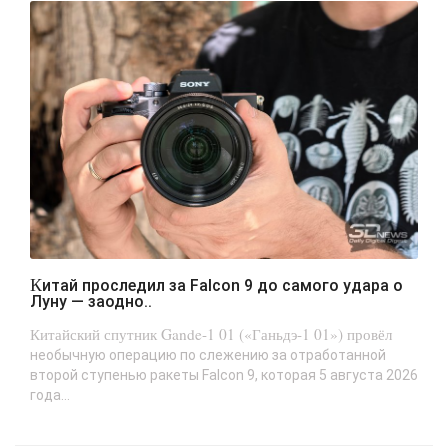
Китай проследил за Falcon 9 до самого удара о
Луну — заодно..
Китайский спутник Gande-1 01 («Ганьдэ-1 01») провёл
необычную операцию по слежению за отработанной
второй ступенью ракеты Falcon 9, которая 5 августа 2026
года...