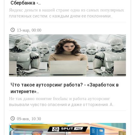
Сбербанка -..
Яндекс деньги в нашей стране одна из самых популярных
платежных систем. с каждым днем ее поклонники..
13-мар, 00:00
Что такое аутсорсинг работа? - «Заработок в
интернете»..
Не так давно понятие freelanc и работа аутсорсинг
вызывали чувство опасения и даже отторжения. А..
09-янв, 10:30