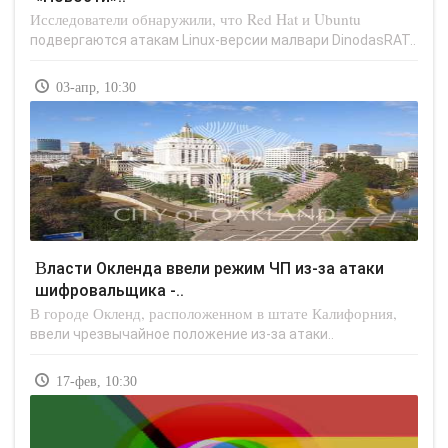
Исследователи обнаружили, что Red Hat и Ubuntu
подвергаются атакам Linux-версии малвари DinodasRAT..
03-апр, 10:30
Власти Окленда ввели режим ЧП из-за атаки
шифровальщика -..
В городе Окленд, расположенном в штате Калифорния,
ввели чрезвычайное положение из-за атаки..
17-фев, 10:30