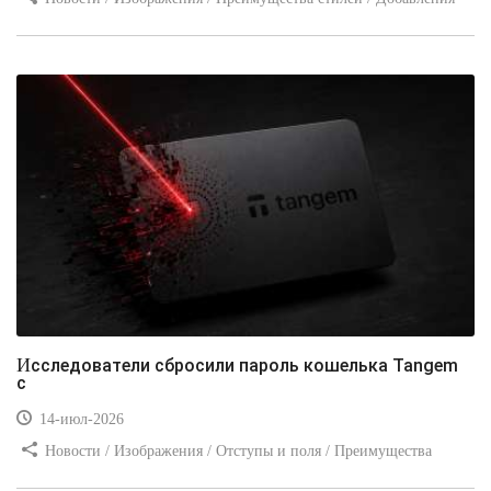
стилей / Типы носителей / Самоучитель CSS / Линии и рамки /
Видео уроки / Заработок
Исследователи сбросили пароль кошелька Tangem
с
14-июл-2026
Новости / Изображения / Отступы и поля / Преимущества
стилей / Линии и рамки / Заработок / Вёрстка / Видео уроки