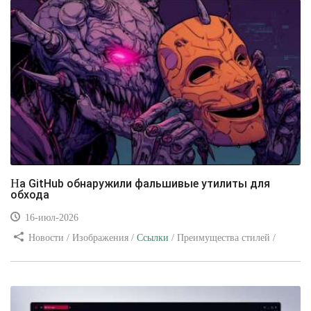
На GitHub обнаружили фальшивые утилиты для
обхода
16-июл-2026
Новости / Изображения /
Ссылки
/ Преимущества стилей /
Видео уроки