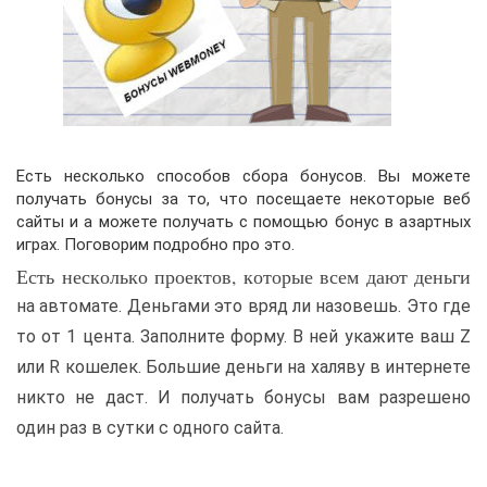
Есть несколько способов сбора бонусов. Вы можете
получать бонусы за то, что посещаете некоторые веб
сайты и а можете получать с помощью бонус в азартных
играх. Поговорим подробно про это.
Есть несколько проектов, которые всем дают деньги
на автомате. Деньгами это вряд ли назовешь. Это где
то от 1 цента. Заполните форму. В ней укажите ваш Z
или R кошелек. Большие деньги на халяву в интернете
никто не даст. И получать бонусы вам разрешено
один раз в сутки с одного сайта.