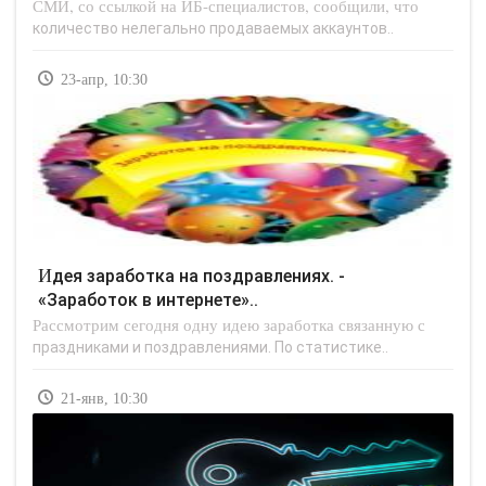
СМИ, со ссылкой на ИБ-специалистов, сообщили, что
количество нелегально продаваемых аккаунтов..
23-апр, 10:30
Идея заработка на поздравлениях. -
«Заработок в интернете»..
Рассмотрим сегодня одну идею заработка связанную с
праздниками и поздравлениями. По статистике..
21-янв, 10:30