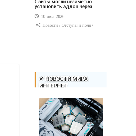
Сайты могли незаметно
установить аддон через
10-июл-2026
Новости / Отступы и поля /
Самоучитель CSS / Преимущества
стилей / Ссылки / Сайтостроение /
Видео уроки / Добавления стилей /
Линии и рамки / Изображения /
CSS3
✔ НОВОСТИ МИРА
ИНТЕРНЕТ