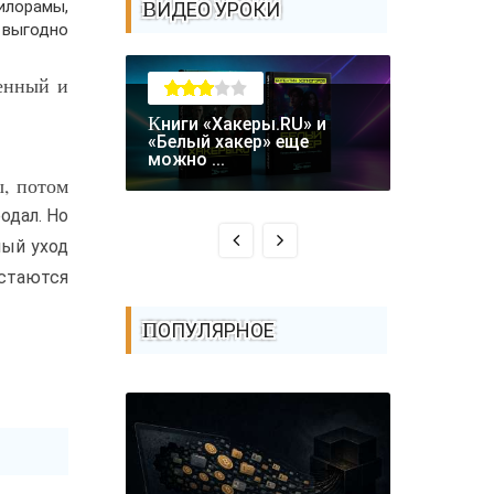
илорамы,
ВИДЕО УРОКИ
 выгодно
ценный и
Книги «Хакеры.RU» и
Крупная уязвимость в
«Белый хакер» еще
биткоин-
можно ...
Coldcard: .
ы, потом
одал. Но
ный уход
остаются
ПОПУЛЯРНОЕ