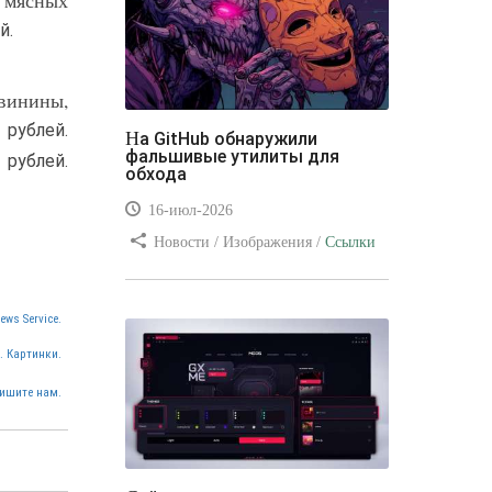
в мясных
й.
свинины,
 рублей.
На GitHub обнаружили
фальшивые утилиты для
 рублей.
обхода
16-июл-2026
Новости / Изображения /
Ссылки
/ Преимущества стилей / Видео
уроки
ews Service.
. Картинки.
ишите нам.