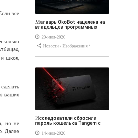
Если все
Малварь OkoBot нацелена на
владельцев программных
20-июл-2026
есколько
Новости / Изображения /
стбищах,
Преимущества стилей / Добавления
 и школ,
стилей / Типы носителей /
Самоучитель CSS / Линии и рамки /
Видео уроки / Заработок
 сделать
из ваших
.
Исследователи сбросили
а, но не
пароль кошелька Tangem с
о. Далее
14-июл-2026