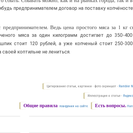
то сбыть. Сбывать можно, как и на рынках города, так и 
ибудь предпринимателем договор на поставку копчёносте
с предпринимателем. Ведь цена простого мяса за 1 кг 
ченого мяса за один килограмм достигает до 350-400
 шпик стоит 120 рублей, а уже копченый стоит 250-300
а своей коптильне не лениться.
Цитирование статьи, картинки - фото скриншот -
Rambler N
Иллюстрация к статье -
Яндекс
Общие правила
Есть вопросы.
поведения на сайте.
Нап