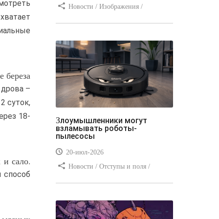
мотреть
Новости / Изображения /
 хватает
Отступы и поля / Преимущества
циальные
стилей / Линии и рамки / Заработок
/ Вёрстка / Видео уроки
е береза
 дрова –
2 суток,
ерез 18-
Злоумышленники могут
взламывать роботы-
пылесосы
20-июл-2026
 и сало.
Новости / Отступы и поля /
й способ
Преимущества стилей / Заработок /
Изображения / Блог для вебмастеров
/ Текст / Цвет / Видео уроки