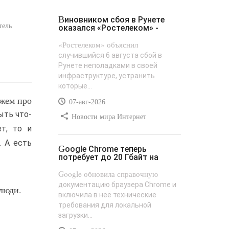
Виновником сбоя в Рунете
тель
оказался «Ростелеком» -
«Ростелеком» объяснил
случившийся 6 августа сбой в
Рунете неполадками в своей
инфраструктуре, устранить
которые...
ажем про
07-авг-2026
ыть что-
Новости мира Интернет
т, то и
. А есть
Google Chrome теперь
потребует до 20 Гбайт на
Google обновила справочную
документацию браузера Chrome и
 люди.
включила в неё технические
требования для локальной
загрузки...