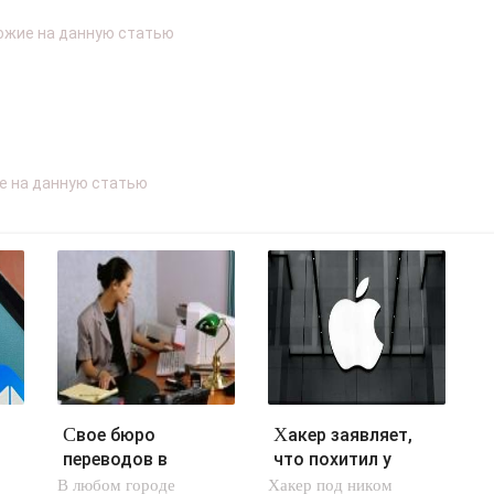
Свое бюро
Хакер заявляет,
переводов в
что похитил у
В любом городе
интернете. -
Хакер под ником
Apple исходные