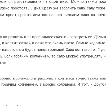
 можно приготавливать на свой вкус. Можно также пос
лжно простоять 3 дня. Сразу же засолить сало, салу тоже
том просто разжигаем коптильню, вешаем сало на спе
ько разжечь или правильнее сказать, разогреть ее. Дальш
, а коптит сажей, а сажа это очень плохо. Самые ходовые
у вашего сала будет неповторимый. Сало коптится от 1 до 
. Если горячим копчением, то сало можно употреблять ч
ток.
орошо пролежало в рассоле, а коптится точно также как
 горячим копчением, а можно холодным. И тот, и друго