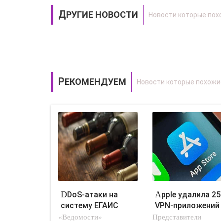
ДРУГИЕ НОВОСТИ
РЕКОМЕНДУЕМ
DDoS-атаки на
Apple удалила 25
систему ЕГАИС
VPN-приложений
«Ведомости»
усложнили работу
Представители
из российского