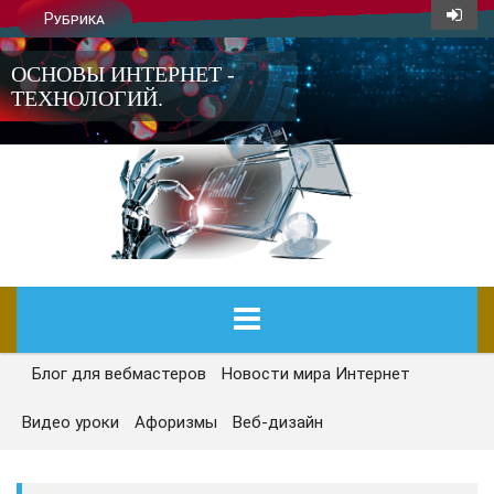
Рубрика
ОСНОВЫ ИНТЕРНЕТ -
ТЕХНОЛОГИЙ.
Блог для вебмастеров
Новости мира Интернет
ГЛАВНАЯ
Видео уроки
Афоризмы
Веб-дизайн
СЕГОДНЯ
НОВОСТИ