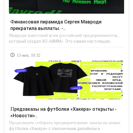
Финансовая пирамида Сергея Мавроди
прекратила выплаты. -..
Мавроди известный всем российский предприниматель,
который создал АО «МММ». Это самая настоящая,..
15-янв, 10:32
Предзаказы на футболки «Хакера» открыты -
«Новости»..
Продолжаем собирать предварительные заказы на новые
футболки «Хакера» с лаконичным дизайном и..