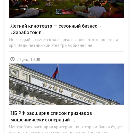
Летний кинотеатр — сезонный бизнес. -
«Заработок в..
Не каждый возьмется за ее реализацию этого проекта, а
зря. Ведь летний кинотеатр как бизнес не..
24-дек, 10:30
ЦБ РФ расширил список признаков
мошеннических операций -..
Центробанк расширил критерии, по которым банки будут
выявлять возможное мошенничество. Теперь под..