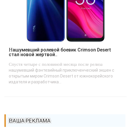
Нашумевший ролевой боевик Crimson Desert
стал новой жертвой..
Спустя четыре с половиной месяца после релиза
нашумевший фэнтезийный приключенческий экшен с
открытым миром Crimson Desert от южнокорейского
издателя и разработчика...
ВАША РЕКЛАМА