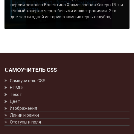
МОЖНО ЗАКАЗАТЬ В ПЕЧАТНОМ ВИДЕ -
версии романов Валентина Холмогорова «Хакеры.RU» и
«НОВОСТИ»..
«Белый хакер» с черно-белыми иллюстрациями. Это
две части одной истории о компьютерных клубах,...
САМОУЧИТЕЛЬ CSS
Самоучитель CSS
HTML5
Текст
Цвет
Изображения
Линии и рамки
Отступы и поля