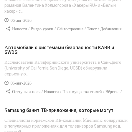
романов Валентина Холмогорова «Хакеры.RU» и «Белый
хакер» с...
06-авг-2026
Новости / Видео уроки / Сайтостроение / Текст / Добавления
стилей
Автомобили с системами безопасности KARR и
SWDS
Исследователи Калифорнийского университета в Сан-Диего
(University of California San Diego, UCSD) обнаружили
серьезную...
06-авг-2026
Отступы и поля / Новости / Преимущества стилей / Вёрстка /
Сайтостроение / Линии и рамки / Текст / Заработок / Самоучитель
CSS
Samsung банит ТВ-приложения, которые могут
Специалисты норвежской ИБ-компании Mnemonic обнаружили
в популярных приложениях для телевизоров Samsung код,