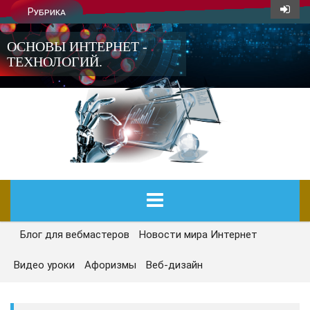
Рубрика
ОСНОВЫ ИНТЕРНЕТ -
ТЕХНОЛОГИЙ.
Блог для вебмастеров
Новости мира Интернет
ГЛАВНАЯ
Видео уроки
Афоризмы
Веб-дизайн
СЕГОДНЯ
НОВОСТИ