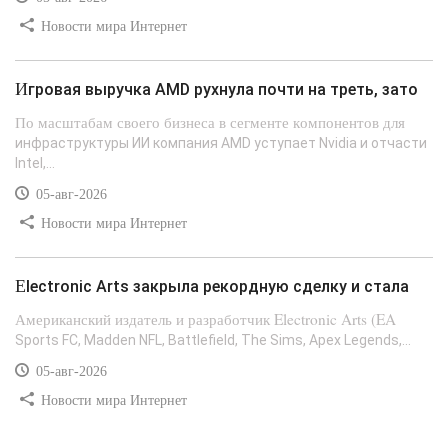
Новости мира Интернет
Игровая выручка AMD рухнула почти на треть, зато
По масштабам своего бизнеса в сегменте компонентов для
инфраструктуры ИИ компания AMD уступает Nvidia и отчасти
Intel,...
05-авг-2026
Новости мира Интернет
Electronic Arts закрыла рекордную сделку и стала
Американский издатель и разработчик Electronic Arts (EA
Sports FC, Madden NFL, Battlefield, The Sims, Apex Legends,...
05-авг-2026
Новости мира Интернет