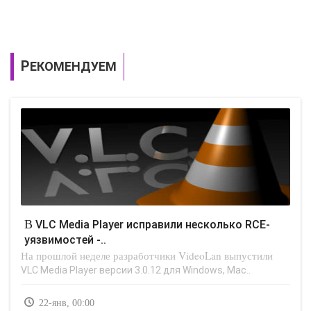
РЕКОМЕНДУЕМ
В VLC Media Player исправили несколько RCE-
уязвимостей -..
На прошлой неделе разработчики VideoLan выпустили
VLC Media Player версии 3.0.12 для Windows, Mac..
22-янв, 00:00