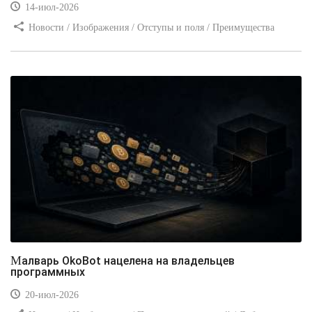
14-июл-2026
Новости / Изображения / Отступы и поля / Преимущества
стилей / Линии и рамки / Заработок / Вёрстка / Видео уроки
Малварь OkoBot нацелена на владельцев
программных
20-июл-2026