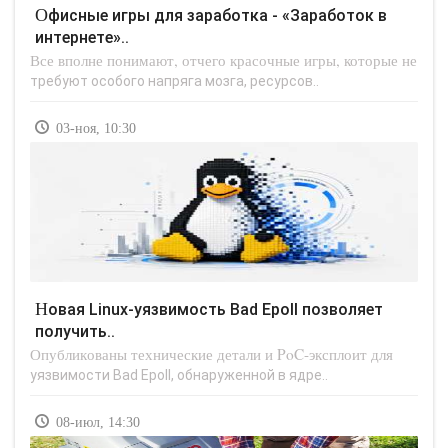
Офисные игры для заработка - «Заработок в
интернете»..
Все вполне понимают, отчего красочные игры, которые не
требуют особого напряга мозга, ресурсов..
03-ноя, 10:30
Новая Linux-уязвимость Bad Epoll позволяет
получить..
Опубликованы технические детали и PoC-эксплоит для
уязвимости Bad Epoll, обнаруженной в ядре..
08-июл, 14:30