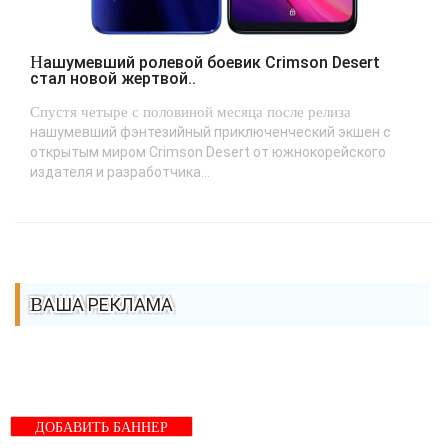
Нашумевший ролевой боевик Crimson Desert
стал новой жертвой..
Спустя четыре с половиной месяца после релиза
нашумевший фэнтезийный приключенческий экшен с
открытым миром Crimson Desert от южнокорейского
издателя и разработчика...
ВАША РЕКЛАМА
ДОБАВИТЬ БАННЕР