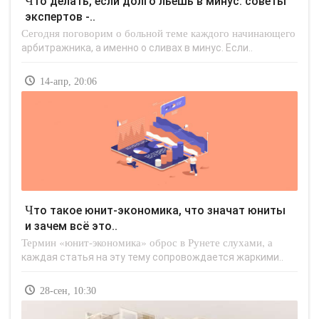
Что делать, если долго льешь в минус: советы
экспертов -..
Сегодня поговорим о больной теме каждого начинающего
арбитражника, а именно о сливах в минус. Если..
14-апр, 20:06
Что такое юнит-экономика, что значат юниты
и зачем всё это..
Термин «юнит-экономика» оброс в Рунете слухами, а
каждая статья на эту тему сопровождается жаркими..
28-сен, 10:30