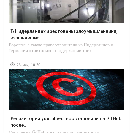
В Нидерландах арестованы злоумышленники,
взрывавшие..
Европол, а также правоохранители из Нидерландов и
Германии отчитались о задержании трех..
23-мая, 10:30
Репозиторий youtube-dl восстановили на GitHub
после..
Сегодня на GitHub восстановили репозиторий