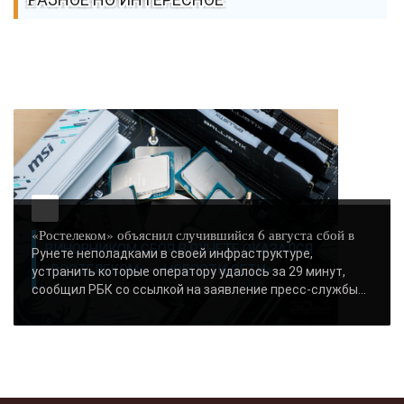
«Ростелеком» объяснил случившийся 6 августа сбой в
ВИНОВНИКОМ СБОЯ В РУНЕТЕ ОКАЗАЛСЯ
Рунете неполадками в своей инфраструктуре,
«РОСТЕЛЕКОМ» - «НОВОСТИ СЕТИ»..
устранить которые оператору удалось за 29 минут,
сообщил РБК со ссылкой на заявление пресс-службы...