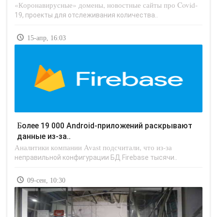
«Коронавирусные» домены, новостные сайты про Covid-
19, проекты для отслеживания количества..
15-апр, 16:03
Более 19 000 Android-приложений раскрывают
данные из-за..
Аналитики компании Avast подсчитали, что из-за
неправильной конфигурации БД Firebase тысячи..
09-сен, 10:30