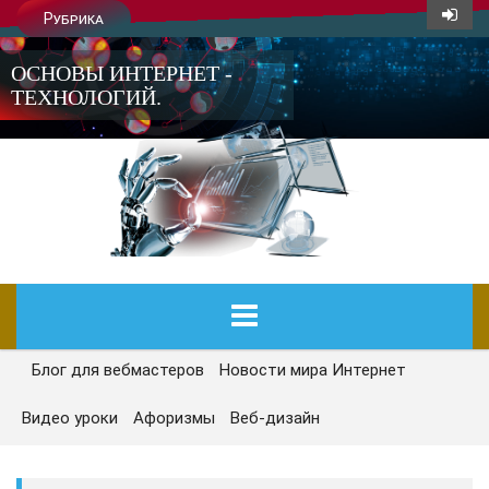
Рубрика
ОСНОВЫ ИНТЕРНЕТ -
ТЕХНОЛОГИЙ.
Блог для вебмастеров
Новости мира Интернет
ГЛАВНАЯ
Видео уроки
Афоризмы
Веб-дизайн
СЕГОДНЯ
НОВОСТИ