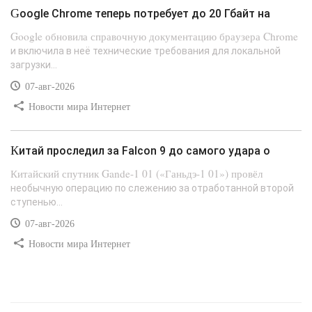
Google Chrome теперь потребует до 20 Гбайт на
Google обновила справочную документацию браузера Chrome
и включила в неё технические требования для локальной
загрузки...
07-авг-2026
Новости мира Интернет
Китай проследил за Falcon 9 до самого удара о
Китайский спутник Gande-1 01 («Ганьдэ-1 01») провёл
необычную операцию по слежению за отработанной второй
ступенью...
07-авг-2026
Новости мира Интернет