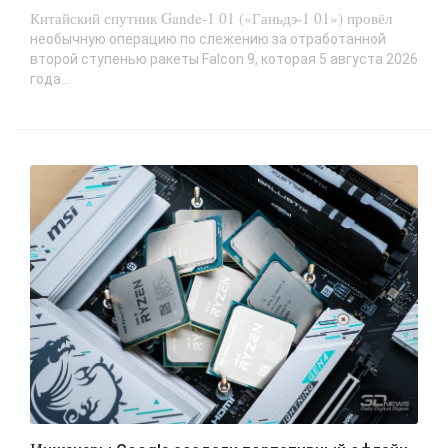
Китайский спутник Gande-1 01 («Ганьдэ-1 01») провёл
необычную операцию по слежению за отработанной
второй ступенью ракеты Falcon 9, которая 5 августа 2026
года...