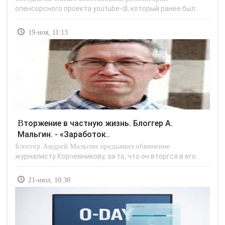
опенсорсного проекта youtube-dl, который ранее был..
19-ноя, 11:13
Вторжение в частную жизнь. Блоггер А.
Мальгин. - «Заработок..
Блоггер Андрей Мальгин предьявил обвинение
журналисту Корчевникову, за то, что он вторгся в его..
21-июл, 10:30