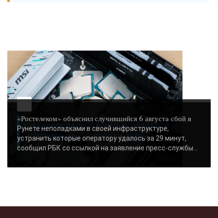
«Ростелеком» объяснил случившийся 6 августа сбой в
ВИНОВНИКОМ СБОЯ В РУНЕТЕ ОКАЗАЛСЯ
Рунете неполадками в своей инфраструктуре,
«РОСТЕЛЕКОМ» - «НОВОСТИ СЕТИ»..
устранить которые оператору удалось за 29 минут,
сообщил РБК со ссылкой на заявление пресс-службы...