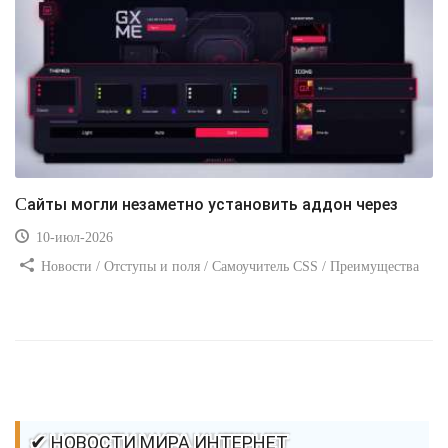
Сайты могли незаметно установить аддон через
10-июл-2026
Новости / Отступы и поля / Самоучитель CSS / Преимущества
стилей / Ссылки / Сайтостроение / Видео уроки / Добавления
стилей / Линии и рамки / Изображения / CSS3
✔ НОВОСТИ МИРА ИНТЕРНЕТ