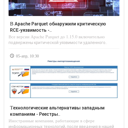
В Apache Parquet обнаружили критическую
RCE-уязвимость -..
Все версии Apache Parquet до 1.15.0 включительно
подвержены критической уязвимости удаленного..
05-апр, 10:30
Технологические альтернативы западным
компаниям - Реестры..
Иностранные компании, работающие в сфере
информационных технологий, после введения в нашей