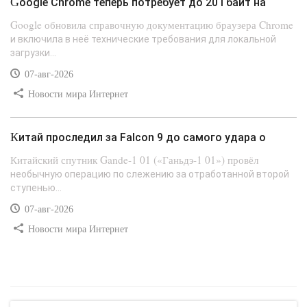
Google Chrome теперь потребует до 20 Гбайт на
Google обновила справочную документацию браузера Chrome
и включила в неё технические требования для локальной
загрузки...
07-авг-2026
Новости мира Интернет
Китай проследил за Falcon 9 до самого удара о
Китайский спутник Gande-1 01 («Ганьдэ-1 01») провёл
необычную операцию по слежению за отработанной второй
ступенью...
07-авг-2026
Новости мира Интернет