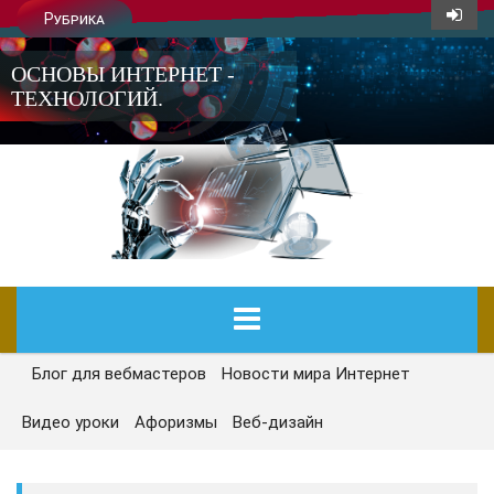
Рубрика
ОСНОВЫ ИНТЕРНЕТ -
ТЕХНОЛОГИЙ.
Блог для вебмастеров
Новости мира Интернет
ГЛАВНАЯ
Видео уроки
Афоризмы
Веб-дизайн
СЕГОДНЯ
НОВОСТИ