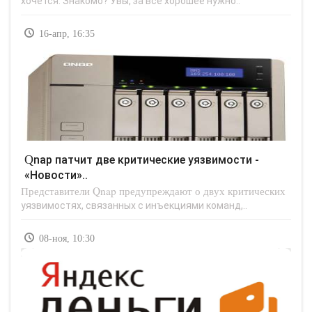
хочется. Знакомо? Увы, за все хорошее нужно..
16-апр, 16:35
Qnap патчит две критические уязвимости -
«Новости»..
Представители Qnap предупреждают о двух критических
уязвимостях, связанных с инъекциями команд,..
08-ноя, 10:30