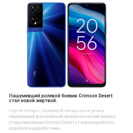
Нашумевший ролевой боевик Crimson Desert
стал новой жертвой..
Спустя четыре с половиной месяца после релиза
нашумевший фэнтезийный приключенческий экшен с
открытым миром Crimson Desert от южнокорейского
издателя и разработчика...