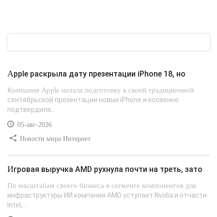
Apple раскрыла дату презентации iPhone 18, но
Компания Apple начала подготовку к своей традиционной
сентябрьской презентации новых iPhone и косвенно
подтвердила...
05-авг-2026
Новости мира Интернет
Игровая выручка AMD рухнула почти на треть, зато
По масштабам своего бизнеса в сегменте компонентов для
инфраструктуры ИИ компания AMD уступает Nvidia и отчасти
Intel,...