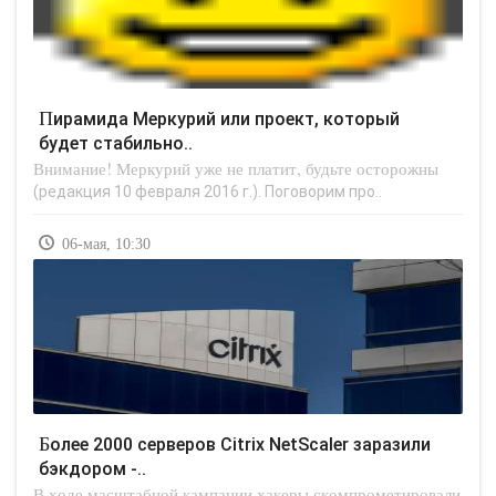
Пирамида Меркурий или проект, который
будет стабильно..
Внимание! Меркурий уже не платит, будьте осторожны
(редакция 10 февраля 2016 г.). Поговорим про..
06-мая, 10:30
Более 2000 серверов Citrix NetScaler заразили
бэкдором -..
В ходе масштабной кампании хакеры скомпрометировали