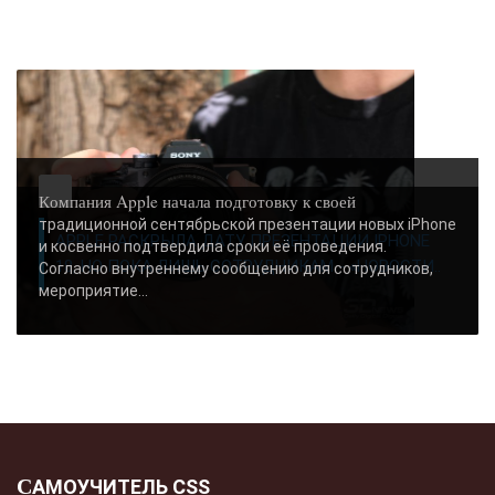
всех страхов самый пугающий — самолюбование.
-- Лучшее, что можно сделать с хорошим советом, это пропустить его мимо
ушей. Он никогда не бывает полезен никому, кроме того, кто его дал.
-- Люблю давать советы и очень не люблю, когда их дают мне.
Компания Apple начала подготовку к своей
традиционной сентябрьской презентации новых iPhone
APPLE РАСКРЫЛА ДАТУ ПРЕЗЕНТАЦИИ IPHONE
и косвенно подтвердила сроки её проведения.
18, НО ПОКА ЛИШЬ СОТРУДНИКАМ - «НОВОСТИ..
Согласно внутреннему сообщению для сотрудников,
мероприятие...
САМОУЧИТЕЛЬ CSS