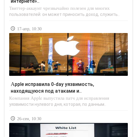
интернете»..
Твиттер-аккаунт чрезвычайно полезен для многих
пользователей: он может приносить доход, служить..
17-апр, 10:30
Apple исправила 0-day уязвимость,
находящуюся под атаками и..
Компания Apple выпустила патч для исправления
уязвимости нулевого дня, которая, по данным..
26-сен, 10:30