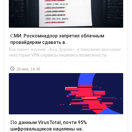
СМИ: Роскомнадзор запретил облачным
провайдерам сдавать в..
Как пишет издание «Код Дурова», в минувшие выходные
некоторые VPN-сервисы лишились возможности..
26-янв, 14:30
По данным VirusTotal, почти 95%
шифровальщиков нацелены на..