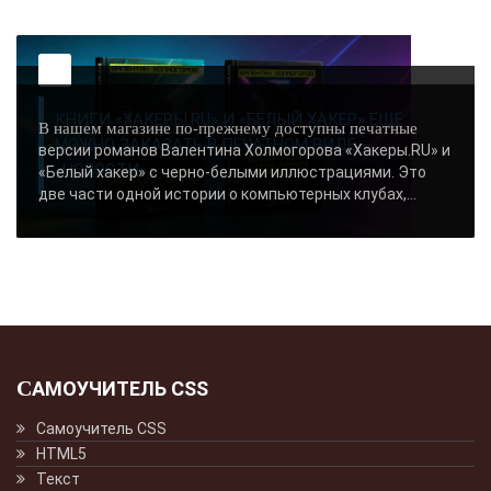
КНИГИ «ХАКЕРЫ.RU» И «БЕЛЫЙ ХАКЕР» ЕЩЕ
В нашем магазине по-прежнему доступны печатные
МОЖНО ЗАКАЗАТЬ В ПЕЧАТНОМ ВИДЕ -
версии романов Валентина Холмогорова «Хакеры.RU» и
«НОВОСТИ»..
«Белый хакер» с черно-белыми иллюстрациями. Это
две части одной истории о компьютерных клубах,...
САМОУЧИТЕЛЬ CSS
Самоучитель CSS
HTML5
Текст