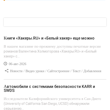
Книги «Хакеры.RU» и «Белый хакер» еще можно
В нашем магазине по-прежнему доступны печатные версии
романов Валентина Холмогорова «Хакеры.RU» и «Белый
хакер» с...
06-авг-2026
Новости / Видео уроки / Сайтостроение / Текст / Добавления
стилей
Автомобили с системами безопасности KARR и
SWDS
Исследователи Калифорнийского университета в Сан-Диего
(University of California San Diego, UCSD) обнаружили
серьезную...