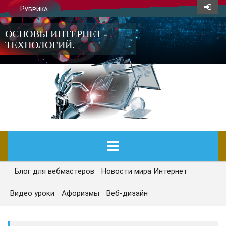
Рубрика
ОСНОВЫ ИНТЕРНЕТ -
ТЕХНОЛОГИЙ.
Блог для вебмастеров
Новости мира Интернет
ГЛАВНАЯ
Видео уроки
Афоризмы
Веб-дизайн
СЕГОДНЯ
НОВОСТИ