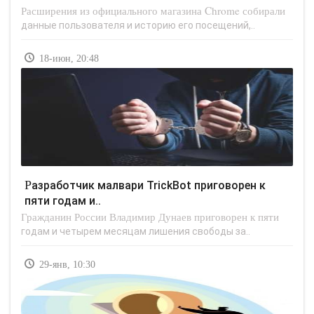
Расширения из официального магазина Chrome собирали
данные пользователя и историю его посещений,..
18-июн, 20:48
Разработчик малвари TrickBot приговорен к
пяти годам и..
Гражданин России Владимир Дунаев приговорен к пяти
годам и четырем месяцам лишения свободы за..
29-янв, 10:30